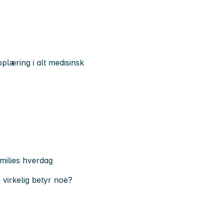
pplæring i alt medisinsk
families hverdag
 virkelig betyr noe?