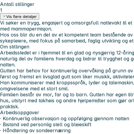
Antall stillinger
1
Vis flere detaljer
Vi søker en trygg, engasjert og omsorgsfull nattevakt til et 
med mammapermisjon.
Hos oss blir du en del av et kompetent team bestående av
sykepleiere, med fokus på samarbeid, faglig utvikling og et
Om stillingen
Arbeidsstedet er i hjemmet til en glad og nysgjerrig 12-årin
naturlig del av familiens hverdag og bidrar til trygghet og
natten.
Gutten har behov for kontinuerlig overvåking på grunn av 
først og fremst en livsglad gutt som liker musikk, aktivite
Han kommuniserer med kroppsspråk, lyder og talemaskin,
omgivelsene med et stort smil.
Familien består av mor, far og to barn. Gutten har egen tilret
hus, utstyrt med takheis og andre hjelpemidler som gjør a
praktisk.
Arbeidsoppgaver
· Kontinuerlig observasjon og oppfølging gjennom natten
· Bistand ved personlig stell og bleieskift
· Håndtering av sondeernæring