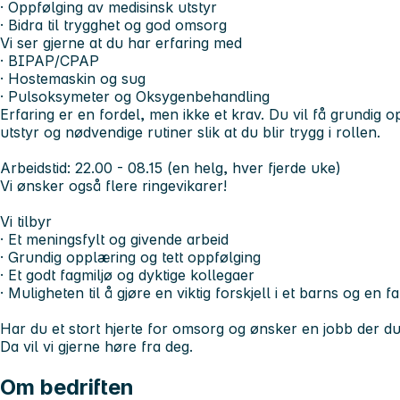
· Oppfølging av medisinsk utstyr
· Bidra til trygghet og god omsorg
Vi ser gjerne at du har erfaring med
· BIPAP/CPAP
· Hostemaskin og sug
· Pulsoksymeter og Oksygenbehandling
Erfaring er en fordel, men ikke et krav. Du vil få grundig o
utstyr og nødvendige rutiner slik at du blir trygg i rollen.
Arbeidstid: 22.00 - 08.15 (en helg, hver fjerde uke
)
Vi ønsker også flere ringevikarer!
Vi tilbyr
· Et meningsfylt og givende arbeid
· Grundig opplæring og tett oppfølging
· Et godt fagmiljø og dyktige kollegaer
· Muligheten til å gjøre en viktig forskjell i et barns og en 
Har du et stort hjerte for omsorg og ønsker en jobb der du
Da vil vi gjerne høre fra deg.
Om bedriften