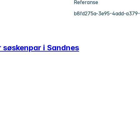
Referanse
b8fd275a-3e95-4add-a379
or søskenpar i Sandnes