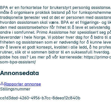
BPA er en forkortelse for brukerstyrt personlig assistanse.
måte å organisere praktisk bistand på for funksjonshemmed
tradisjonelle tjenester ved at det er personen med assis
hvordan assistansen skal være. BPA er et frigjørings- og lik
den med assistansebehov får frihet til å leve et selvstendig o
andre i samfunnet. Prima Assistanse har spesialisert seg p
leverandør i hele Norge. Vi jobber hver dag for å bidra ti
friheten og assistansen som er nødvendig for å kunne leve e
av å levere et godt konsept, kvalitet i alle ledd, å ha pro
rutiner, slik at vi sammen bidrar til en suksessfull hverdag
jobbe hos oss? Les mer på vår karriereside: https://prima-
som-bpa-assistent/
Annonsedata
Rapporter annonse
Stillingsnummer
ca1d3dad-4260-4956-b7cc-8deea12c840b