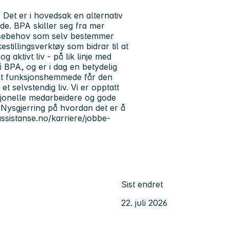
 Det er i hovedsak en alternativ
e. BPA skiller seg fra mer
tansebehov som selv bestemmer
estillingsverktøy som bidrar til at
g aktivt liv - på lik linje med
å BPA, og er i dag en betydelig
l at funksjonshemmede får den
t selvstendig liv. Vi er opptatt
fesjonelle medarbeidere og gode
. Nysgjerring på hvordan det er å
assistanse.no/karriere/jobbe-
Sist endret
22. juli 2026