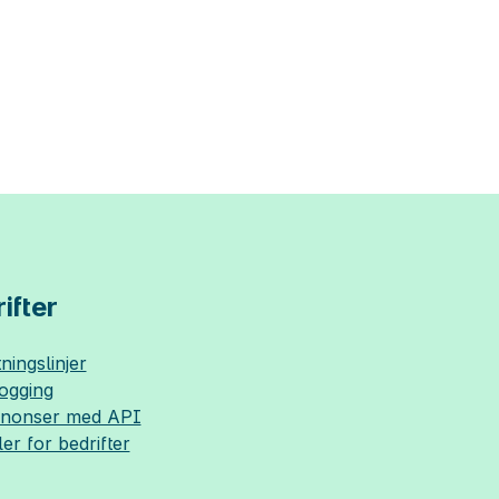
ifter
ningslinjer
logging
nnonser med API
ler for bedrifter