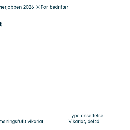
erjobben
2026
☀️
For bedrifter
t
Type ansettelse
eningsfullt vikariat
Vikariat, deltid