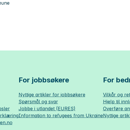
mune
For jobbsøkere
For bedr
Nyttige artikler for jobbsøkere
Vilkår og ret
Spørsmål og svar
Hjelp til inn
sler
Jobbe i utlandet (EURES)
Overføre a
erklæring
Information to refugees from Ukraine
Nyttige artik
sen.no