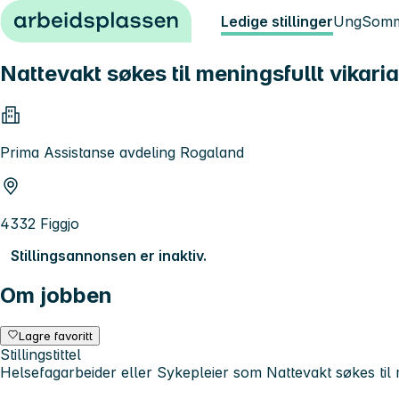
Hopp til innhold
Ledige stillinger
Ung
Somm
Nattevakt søkes til meningsfullt vikaria
Prima Assistanse avdeling Rogaland
4332 Figgjo
Stillingsannonsen er inaktiv.
Om jobben
Lagre favoritt
Stillingstittel
Helsefagarbeider eller Sykepleier som Nattevakt søkes til m