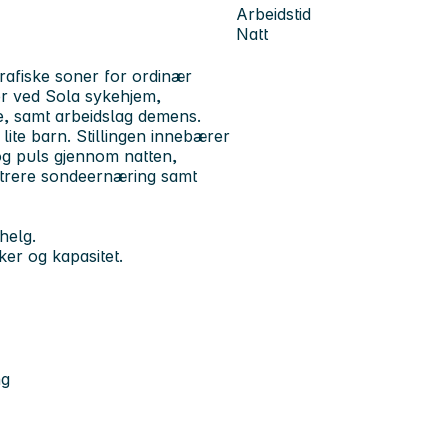
Arbeidstid
Natt
rafiske soner for ordinær
er ved Sola sykehjem,
e, samt arbeidslag demens.
 lite barn. Stillingen innebærer
og puls gjennom natten,
strere sondeernæring samt
helg.
er og kapasitet.
ng