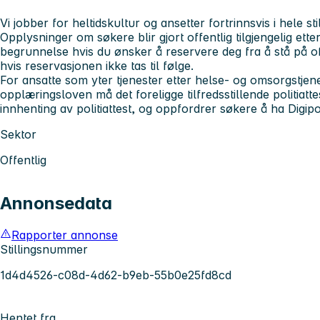
Vi jobber for heltidskultur og ansetter fortrinnsvis i hele stil
Opplysninger om søkere blir gjort offentlig tilgjengelig ette
begrunnelse hvis du ønsker å reservere deg fra å stå på off
hvis reservasjonen ikke tas til følge.
For ansatte som yter tjenester etter helse- og omsorgstj
opplæringsloven må det foreligge tilfredsstillende politiat
innhenting av politiattest, og oppfordrer søkere å ha Digipo
Sektor
Offentlig
Annonsedata
Rapporter annonse
Stillingsnummer
1d4d4526-c08d-4d62-b9eb-55b0e25fd8cd
Hentet fra