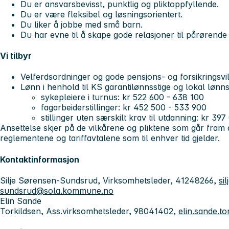
Du er ansvarsbevisst, punktlig og pliktoppfyllende.
Du er være fleksibel og løsningsorientert.
Du liker å jobbe med små barn.
Du har evne til å skape gode relasjoner til pårørende
Vi tilbyr
Velferdsordninger og gode pensjons- og forsikringsvi
Lønn i henhold til KS garantilønnsstige og lokal lønns
sykepleiere i turnus: kr 522 600 - 638 100
fagarbeiderstillinger: kr 452 500 - 533 900
stillinger uten særskilt krav til utdanning: kr 39
Ansettelse skjer på de vilkårene og pliktene som går fram 
reglementene og tariffavtalene som til enhver tid gjelder.
Kontaktinformasjon
Silje Sørensen-Sundsrud, Virksomhetsleder, 41248266,
si
sundsrud@sola.kommune.no
Elin Sande
Torkildsen, Ass.virksomhetsleder, 98041402,
elin.sande.