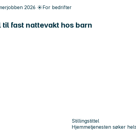
erjobben
2026
☀️
For bedrifter
il fast nattevakt hos barn
Stillingstittel
Hjemmetjenesten søker helse