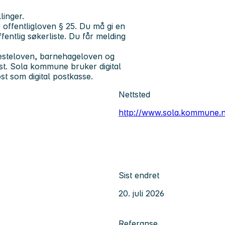
linger.
r offentligloven § 25. Du må gi en
entlig søkerliste. Du får melding
enesteloven, barnehageloven og
test. Sola kommune bruker digital
st som digital postkasse.
Nettsted
http://www.sola.kommune.
Sist endret
20. juli 2026
Referanse