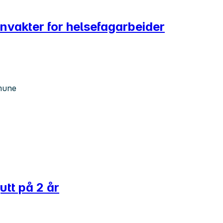
nvakter for helsefagarbeider
mune
utt på 2 år