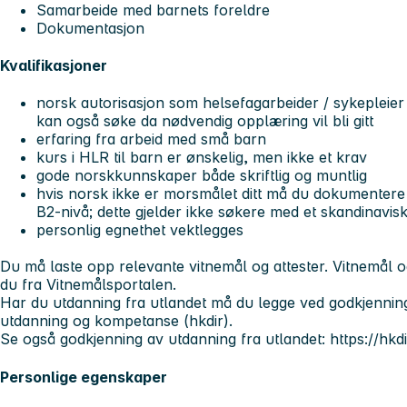
Samarbeide med barnets foreldre
Dokumentasjon
Kvalifikasjoner
norsk autorisasjon som helsefagarbeider / sykepleier
kan også søke da nødvendig opplæring vil bli gitt
erfaring fra arbeid med små barn
kurs i HLR til barn er ønskelig, men ikke et krav
gode norskkunnskaper både skriftlig og muntlig
hvis norsk ikke er morsmålet ditt må du dokumenter
B2-nivå; dette gjelder ikke søkere med et skandinavi
personlig egnethet vektlegges
Du må laste opp relevante vitnemål og attester. Vitnemål og
du fra Vitnemålsportalen.
Har du utdanning fra utlandet må du legge ved godkjenning
utdanning og kompetanse (hkdir).
Se også godkjenning av utdanning fra utlandet: https://hkd
Personlige egenskaper