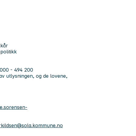
lkår
politikk
7 000 - 494 200
av utlysningen, og de lovene,
lje.sorensen-
torkildsen@sola.kommune.no