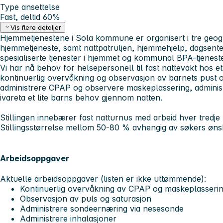
Type ansettelse
Fast, deltid 60%
Vis flere detaljer
Hjemmetjenestene i Sola kommune er organisert i tre geog
hjemmetjeneste, samt nattpatruljen, hjemmehjelp, dagsent
spesialiserte tjenester i hjemmet og kommunal BPA-tjenest
Vi har nå behov for helsepersonell til fast nattevakt hos et
kontinuerlig overvåkning og observasjon av barnets pust 
administrere CPAP og observere maskeplassering, admini
ivareta et lite barns behov gjennom natten.
Stillingen innebærer fast natturnus med arbeid hver tredje 
Stillingsstørrelse mellom 50-80 % avhengig av søkers ønsk
Arbeidsoppgaver
Aktuelle arbeidsoppgaver (listen er ikke uttømmende):
Kontinuerlig overvåkning av CPAP og maskeplasseri
Observasjon av puls og saturasjon
Administrere sondeernæring via nesesonde
Administrere inhalasjoner