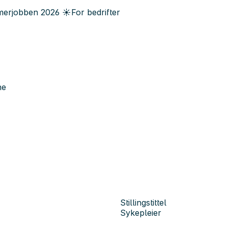
erjobben
2026
☀️
For bedrifter
ne
Stillingstittel
Sykepleier