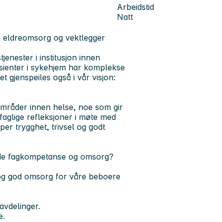
Arbeidstid
Natt
id, eldreomsorg og vektlegger
!
enester i institusjon innen
Pasienter i sykehjem har komplekse
et gjenspeiles også i vår visjon:
 områder innen helse, noe som gir
faglige refleksjoner i møte med
per trygghet, trivsel og godt
både fagkompetanse og omsorg?
et og god omsorg for våre beboere
avdelinger.
e.