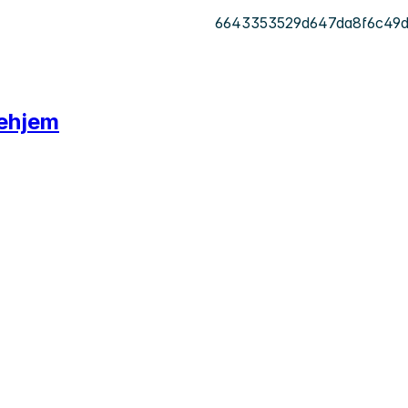
6643353529d647da8f6c49d
kehjem