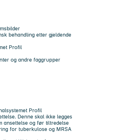
msbilder
nsk behandling etter gjeldende
met Profil
enter og andre faggrupper
nalsystemet Profil
settelse. Denne skal ikke legges
ansettelse og før tiltredelse
læring for tuberkulose og MRSA