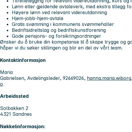
Tilrettelegging for relevant videreutdanning, kurs og 
Lønn etter gjeldende avtaleverk, med ekstra tillegg f
Høyere lønn ved relevant videreutdanning
Hjem-jobb-hjem-avtale
Gratis svømming i kommunens svømmehaller
Bedriftsidrettslag og bedriftskunstforening
Gode pensjons- og forsikringsordninger
Ønsker du å bruke din kompetanse til å skape trygge og g
håper vi du søker stillingen og blir en del av vårt team.
Kontaktinformasjon
Maria
Gabrielsen, Avdelingsleder, 92669026,
hanna.maria.wibor
o
Arbeidssted
Solbakken 2
4321 Sandnes
Nøkkelinformasjon: