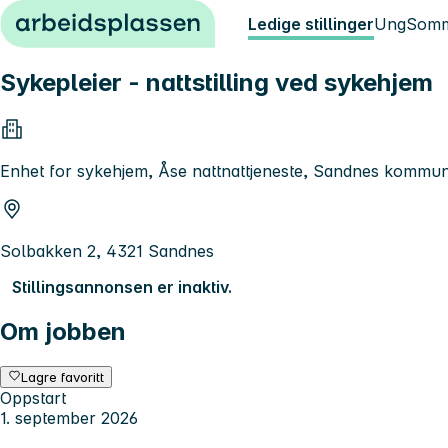
Hopp til innhold
Ledige stillinger
Ung
Somm
Sykepleier - nattstilling ved sykehjem
Enhet for sykehjem, Åse nattnattjeneste, Sandnes kommu
Solbakken 2, 4321 Sandnes
Stillingsannonsen er inaktiv.
Om jobben
Lagre favoritt
Oppstart
1. september 2026