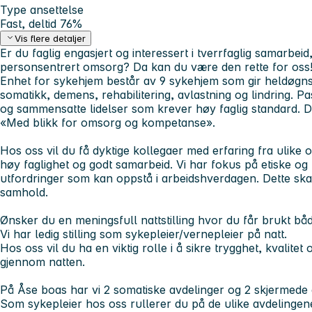
Type ansettelse
Fast, deltid 76%
Vis flere detaljer
Er du faglig engasjert og interessert i tverrfaglig samarbe
personsentrert omsorg? Da kan du være den rette for oss
Enhet for sykehjem består av 9 sykehjem som gir heldøgnstj
somatikk, demens, rehabilitering, avlastning og lindring. 
og sammensatte lidelser som krever høy faglig standard.
D
«Med blikk for omsorg og kompetanse».
Hos oss vil du få dyktige kollegaer med erfaring fra ulike
høy faglighet og godt samarbeid. Vi har fokus på etiske og 
utfordringer som kan oppstå i arbeidshverdagen.
Dette ska
samhold.
Ønsker du en meningsfull nattstilling hvor du får brukt 
Vi har ledig stilling som sykepleier/vernepleier på natt.
Hos oss vil du ha en viktig rolle i å sikre trygghet, kvalit
gjennom natten.
På Åse boas har vi 2 somatiske avdelinger og 2 skjermede 
Som sykepleier hos oss rullerer du på de ulike avdelingen