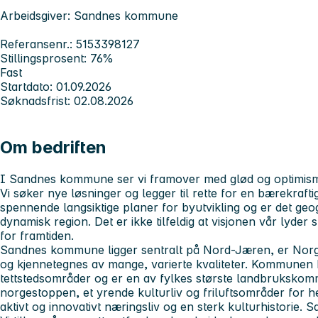
Arbeidsgiver: Sandnes kommune
Referansenr.: 5153398127
Stillingsprosent: 76%
Fast
Startdato: 01.09.2026
Søknadsfrist: 02.08.2026
Om bedriften
I Sandnes kommune ser vi framover med glød og optimisme. 
Vi søker nye løsninger og legger til rette for en bærekraftig
spennende langsiktige planer for byutvikling og er det geog
dynamisk region. Det er ikke tilfeldig at visjonen vår lyder 
for framtiden.
Sandnes kommune ligger sentralt på Nord-Jæren, er Norg
og kjennetegnes av mange, varierte kvaliteter. Kommunen b
tettstedsområder og er en av fylkes største landbrukskommu
norgestoppen, et yrende kulturliv og friluftsområder for
aktivt og innovativt næringsliv og en sterk kulturhistorie. 