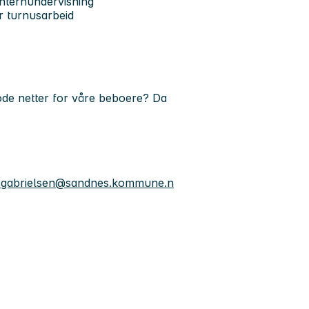
internundervisning
or turnusarbeid
ode netter for våre beboere? Da
g.gabrielsen@sandnes.kommune.n