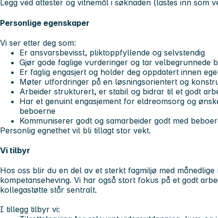
Legg ved attester og vitnemål i søknaden (lastes inn som v
Personlige egenskaper
Vi ser etter deg som:
Er ansvarsbevisst, pliktoppfyllende og selvstendig
Gjør gode faglige vurderinger og tar velbegrunnede b
Er faglig engasjert og holder deg oppdatert innen eg
Møter utfordringer på en løsningsorientert og konstr
Arbeider strukturert, er stabil og bidrar til et godt arb
Har et genuint engasjement for eldreomsorg og ønsker 
beboerne
Kommuniserer godt og samarbeider godt med beboere
Personlig egnethet vil bli tillagt stor vekt.
Vi tilbyr
Hos oss blir du en del av et sterkt fagmiljø med månedlig
kompetanseheving. Vi har også stort fokus på et godt arbei
kollegastøtte står sentralt.
I tillegg tilbyr vi: