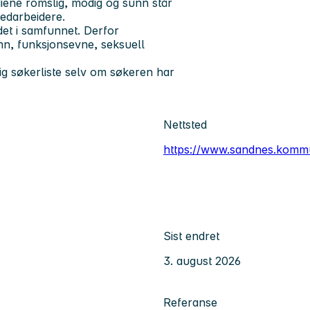
diene romslig, modig og sunn står
medarbeidere.
et i samfunnet. Derfor
jønn, funksjonsevne, seksuell
ig søkerliste selv om søkeren har
Nettsted
https://www.sandnes.komm
Sist endret
3. august 2026
Referanse