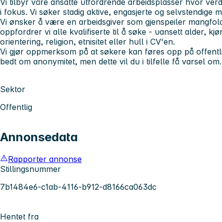
Vi tilbyr våre ansatte utfordrende arbeidsplasser hvor ver
i fokus. Vi søker stadig aktive, engasjerte og selvstendige 
Vi ønsker å være en arbeidsgiver som gjenspeiler mangfold
oppfordrer vi alle kvalifiserte til å søke - uansett alder, k
orientering, religion, etnisitet eller hull i CV'en.
Vi gjør oppmerksom på at søkere kan føres opp på offentl
bedt om anonymitet, men dette vil du i tilfelle få varsel om.
Sektor
Offentlig
Annonsedata
Rapporter annonse
Stillingsnummer
7b1484e6-c1ab-4116-b912-d8166ca063dc
Hentet fra