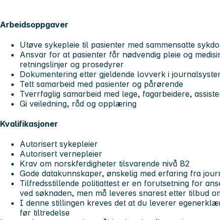
Arbeidsoppgaver
Utøve sykepleie til pasienter med sammensatte sykdo
Ansvar for at pasienter får nødvendig pleie og medisi
retningslinjer og prosedyrer
Dokumentering etter gjeldende lovverk i journalsyste
Tett samarbeid med pasienter og pårørende
Tverrfaglig samarbeid med lege, fagarbeidere, assist
Gi veiledning, råd og opplæring
Kvalifikasjoner
Autorisert sykepleier
Autorisert vernepleier
Krav om norskferdigheter tilsvarende nivå B2
Gode datakunnskaper, ønskelig med erfaring fra jour
Tilfredsstillende politiattest er en forutsetning for an
ved søknaden, men må leveres snarest etter tilbud om 
I denne stillingen kreves det at du leverer egenerk
før tiltredelse