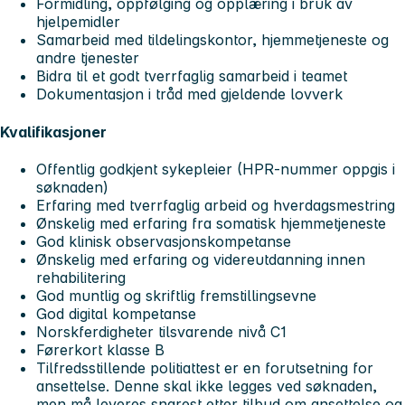
Formidling, oppfølging og opplæring i bruk av
hjelpemidler
Samarbeid med tildelingskontor, hjemmetjeneste og
andre tjenester
Bidra til et godt tverrfaglig samarbeid i teamet
Dokumentasjon i tråd med gjeldende lovverk
Kvalifikasjoner
Offentlig godkjent sykepleier (HPR-nummer oppgis i
søknaden)
Erfaring med tverrfaglig arbeid og hverdagsmestring
Ønskelig med erfaring fra somatisk hjemmetjeneste
God klinisk observasjonskompetanse
Ønskelig med erfaring og videreutdanning innen
rehabilitering
God muntlig og skriftlig fremstillingsevne
God digital kompetanse
Norskferdigheter tilsvarende nivå C1
Førerkort klasse B
Tilfredsstillende politiattest er en forutsetning for
ansettelse. Denne skal ikke legges ved søknaden,
men må leveres snarest etter tilbud om ansettelse og