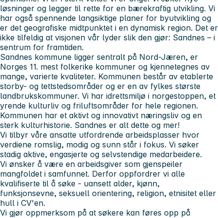
løsninger og legger til rette for en bærekraftig utvikling. Vi
har også spennende langsiktige planer for byutvikling og
er det geografiske midtpunktet i en dynamisk region. Det er
ikke tilfeldig at visjonen vår lyder slik den gjør: Sandnes – i
sentrum for framtiden.
Sandnes kommune ligger sentralt på Nord-Jæren, er
Norges 11. mest folkerike kommuner og kjennetegnes av
mange, varierte kvaliteter. Kommunen består av etablerte
storby- og tettstedsområder og er en av fylkes største
landbrukskommuner. Vi har idrettsmiljø i norgestoppen, et
yrende kulturliv og friluftsområder for hele regionen.
Kommunen har et aktivt og innovativt næringsliv og en
sterk kulturhistorie. Sandnes er alt dette og mer!
Vi tilbyr våre ansatte utfordrende arbeidsplasser hvor
verdiene romslig, modig og sunn står i fokus. Vi søker
stadig aktive, engasjerte og selvstendige medarbeidere.
Vi ønsker å være en arbeidsgiver som gjenspeiler
mangfoldet i samfunnet. Derfor oppfordrer vi alle
kvalifiserte til å søke - uansett alder, kjønn,
funksjonsevne, seksuell orientering, religion, etnisitet eller
hull i CV'en.
Vi gjør oppmerksom på at søkere kan føres opp på