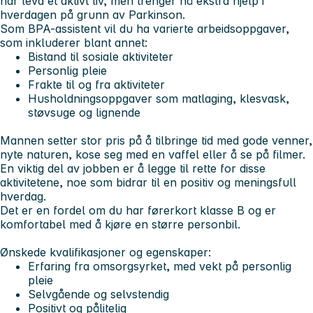
har levd et aktivt liv, men trenger nå ekstra hjelp i
hverdagen på grunn av Parkinson.
Som BPA-assistent vil du ha varierte
arbeidsoppgaver
,
som inkluderer blant annet:
Bistand til sosiale aktiviteter
Personlig pleie
Frakte til og fra aktiviteter
Husholdningsoppgaver som matlaging, klesvask,
støvsuge og lignende
Mannen setter stor pris på å tilbringe tid med gode venner,
nyte naturen, kose seg med en vaffel eller å se på filmer.
En viktig del av jobben er å legge til rette for disse
aktivitetene, noe som bidrar til en positiv og meningsfull
hverdag.
Det er en fordel om du har førerkort klasse B og er
komfortabel med å kjøre en større personbil.
Ønskede kvalifikasjoner og egenskaper:
Erfaring fra omsorgsyrket, med vekt på personlig
pleie
Selvgående og selvstendig
Positivt og pålitelig