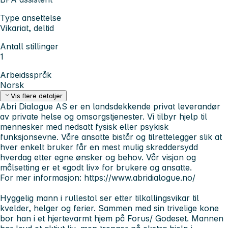
Type ansettelse
Vikariat, deltid
Antall stillinger
1
Arbeidsspråk
Norsk
Vis flere detaljer
Abri Dialogue AS er en landsdekkende privat leverandør
av private helse og omsorgstjenester. Vi tilbyr hjelp til
mennesker med nedsatt fysisk eller psykisk
funksjonsevne. Våre ansatte bistår og tilrettelegger slik at
hver enkelt bruker får en mest mulig skreddersydd
hverdag etter egne ønsker og behov. Vår visjon og
målsetting er et «godt liv» for brukere og ansatte.
For mer informasjon:
https://www.abridialogue.no/
Hyggelig mann i rullestol ser etter tilkallingsvikar til
kvelder, helger og ferier. Sammen med sin trivelige kone
bor han i et hjertevarmt hjem på Forus/ Godeset. Mannen