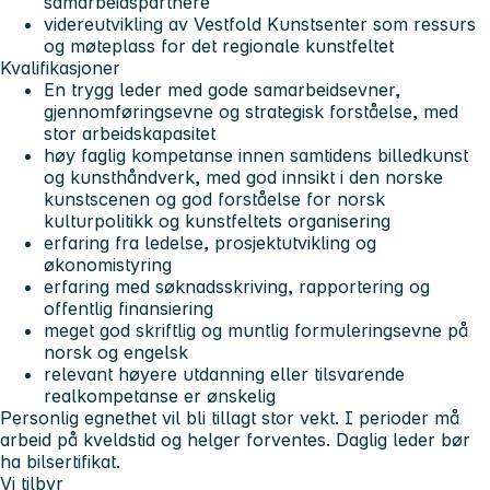
samarbeidspartnere
videreutvikling av Vestfold Kunstsenter som ressurs
og møteplass for det regionale kunstfeltet
Kvalifikasjoner
En trygg leder med gode samarbeidsevner,
gjennomføringsevne og strategisk forståelse, med
stor arbeidskapasitet
høy faglig kompetanse innen samtidens billedkunst
og kunsthåndverk, med god innsikt i den norske
kunstscenen og god forståelse for norsk
kulturpolitikk og kunstfeltets organisering
erfaring fra ledelse, prosjektutvikling og
økonomistyring
erfaring med søknadsskriving, rapportering og
offentlig finansiering
meget god skriftlig og muntlig formuleringsevne på
norsk og engelsk
relevant høyere utdanning eller tilsvarende
realkompetanse er ønskelig
Personlig egnethet vil bli tillagt stor vekt. I perioder må
arbeid på kveldstid og helger forventes. Daglig leder bør
ha bilsertifikat.
Vi tilbyr