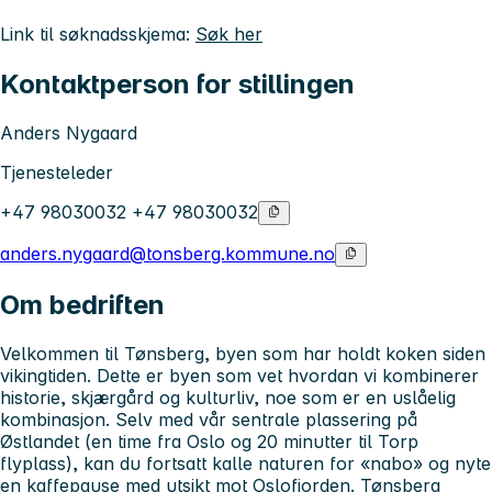
Link til søknadsskjema:
Søk her
Kontaktperson for stillingen
Anders Nygaard
Tjenesteleder
+47 98030032 +47 98030032
anders.nygaard@tonsberg.kommune.no
Om bedriften
Velkommen til Tønsberg, byen som har holdt koken siden
vikingtiden. Dette er byen som vet hvordan vi kombinerer
historie, skjærgård og kulturliv, noe som er en uslåelig
kombinasjon. Selv med vår sentrale plassering på
Østlandet (en time fra Oslo og 20 minutter til Torp
flyplass), kan du fortsatt kalle naturen for «nabo» og nyte
en kaffepause med utsikt mot Oslofjorden. Tønsberg