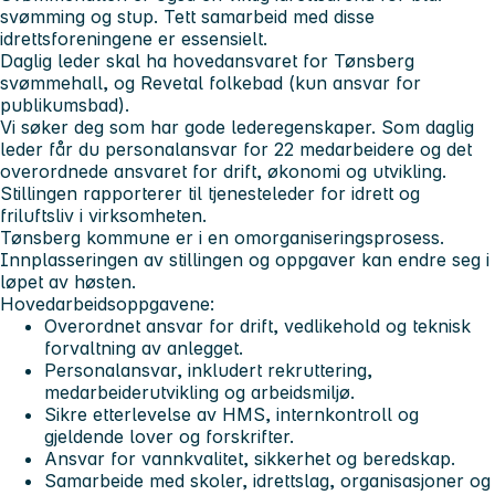
svømming og stup. Tett samarbeid med disse
idrettsforeningene er essensielt.
Daglig leder skal ha hovedansvaret for Tønsberg
svømmehall, og Revetal folkebad (kun ansvar for
publikumsbad).
Vi søker deg som har gode lederegenskaper. Som daglig
leder får du personalansvar for 22 medarbeidere og det
overordnede ansvaret for drift, økonomi og utvikling.
Stillingen rapporterer til tjenesteleder for idrett og
friluftsliv i virksomheten.
Tønsberg kommune er i en omorganiseringsprosess.
Innplasseringen av stillingen og oppgaver kan endre seg i
løpet av høsten.
Hovedarbeidsoppgavene:
Overordnet ansvar for drift, vedlikehold og teknisk
forvaltning av anlegget.
Personalansvar, inkludert rekruttering,
medarbeiderutvikling og arbeidsmiljø.
Sikre etterlevelse av HMS, internkontroll og
gjeldende lover og forskrifter.
Ansvar for vannkvalitet, sikkerhet og beredskap.
Samarbeide med skoler, idrettslag, organisasjoner og