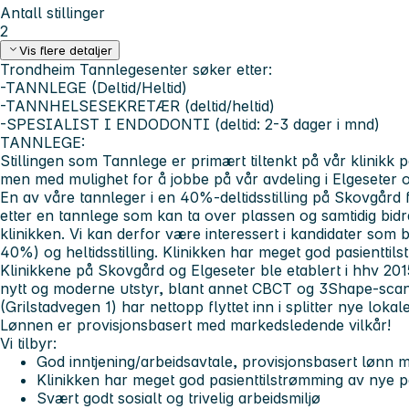
Antall stillinger
2
Vis flere detaljer
Trondheim Tannlegesenter søker etter:
-TANNLEGE (Deltid/Heltid)
-TANNHELSESEKRETÆR (deltid/heltid)
-SPESIALIST I ENDODONTI (deltid: 2-3 dager i mnd)
TANNLEGE:
Stillingen som Tannlege er primært tiltenkt på vår klinikk 
men med mulighet for å jobbe på vår avdeling i Elgeseter 
En av våre tannleger i en 40%-deltidsstilling på Skovgård f
etter en tannlege som kan ta over plassen og samtidig bidr
klinikken. Vi kan derfor være interessert i kandidater som
40%) og heltidsstilling. Klinikken har meget god pasienttil
Klinikkene på Skovgård og Elgeseter ble etablert i hhv 201
nytt og moderne utstyr, blant annet CBCT og 3Shape-scan
(Grilstadvegen 1) har nettopp flyttet inn i splitter nye loka
Lønnen er provisjonsbasert med markedsledende vilkår!
Vi tilbyr:
God inntjening/arbeidsavtale, provisjonsbasert lønn
Klinikken har meget god pasienttilstrømming av nye p
Svært godt sosialt og trivelig arbeidsmiljø