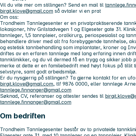
Vil du vite mer om stillingen? Send en mail til
tannlege.fin
birgit.klove@gmail.com
så avtaler vi en prat
Om oss:
Trondheim Tannlegesenter er en privatpraktiserende tannk
lokasjoner, hhv Grilstadvegen 1 og Elgeseter gate 31. Klini
tannleger, 1,5 tannpleier, oralkirurg, periospesialist og ta
behandlere driver med alt fra forebyggende tannhelse, ak
og estetisk tannbehandling som implantater, kroner og Invi
driftes av en erfaren tannlege med lang erfaring innen dri
tannklinikker, og du vil dermed få en trygg og sikker jobb p
merke at dette er en familiebedrift med høyt fokus på tilli
selvstyre, samt godt arbeidsmiljø.
Er du nysgjerrig på stillingen? Ta gjerne kontakt for en ufo
birgit.klove@gmail.com
, tlf 9876 0000, eller tannlege Arn
tannlege.finnanger@gmail.com
Søknad, CV, referanser og attester sendes til
birgit.klove
tannlege.finnanger@gmail.com
Om bedriften
Trondheim Tannlegesenter består av to privateide tannklini
Elgeseter gate 31, med 10 tannleger og en tannpleier. Klini