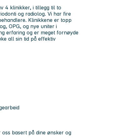
 klinikker, i tillegg til to
riodonti og radiolog. Vi har fire
behandlere. Klinikkene er topp
og, OPG, og nye uniter i
ng erfaring og er meget fornøyde
e all sin tid på effektiv
lgearbeid
er oss basert på dine ønsker og