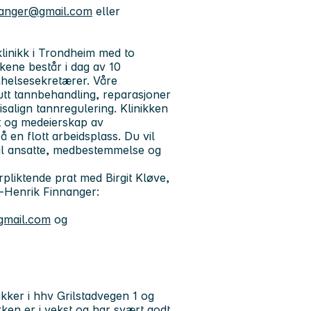
nanger@gmail.com
eller
linikk i Trondheim med to
kkene består i dag av 10
nnhelsesekretærer. Våre
utt tannbehandling, reparasjoner
salign tannregulering. Klinikken
ft og medeierskap av
å en flott arbeidsplass. Du vil
t til ansatte, medbestemmelse og
rpliktende prat med Birgit Kløve,
e-Henrik Finnanger:
@gmail.com
og
kker i hhv Grilstadvegen 1 og
kken er i vekst og har svært godt