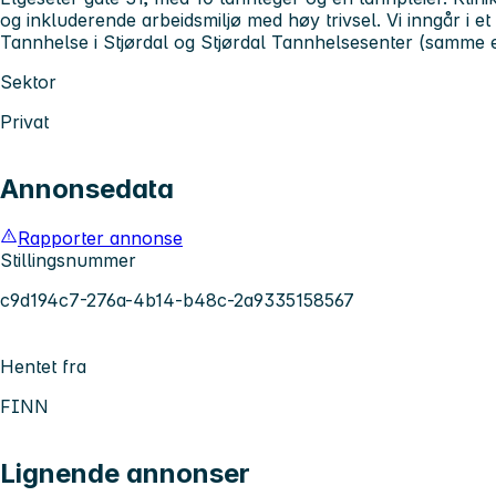
og inkluderende arbeidsmiljø med høy trivsel. Vi inngår i 
Tannhelse i Stjørdal og Stjørdal Tannhelsesenter (samme ei
Sektor
Privat
Annonsedata
Rapporter annonse
Stillingsnummer
c9d194c7-276a-4b14-b48c-2a9335158567
Hentet fra
FINN
Lignende annonser