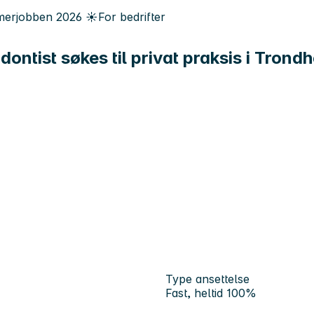
erjobben
2026
☀️
For bedrifter
ntist søkes til privat praksis i Trond
Type ansettelse
Fast, heltid 100%