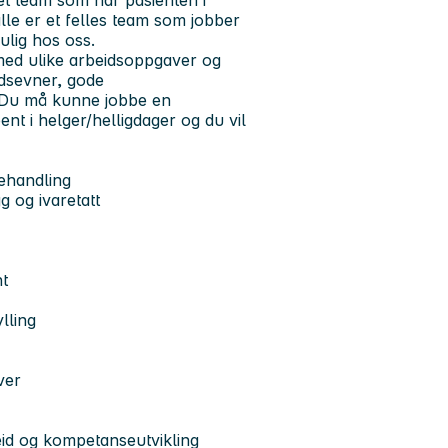
v et team som har pasienten i
lle er et felles team som jobber
ulig hos oss.
 med ulike arbeidsoppgaver og
dsevner, gode
. Du må kunne jobbe en
ent i helger/helligdager og du vil
behandling
g og ivaretatt
nt
lling
ver
eid og kompetanseutvikling