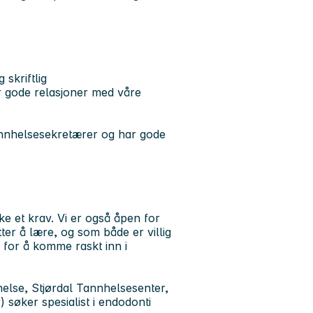
skriftlig
er gode relasjoner med våre
annhelsesekretærer og har gode
e et krav. Vi er også åpen for
er å lære, og som både er villig
d for å komme raskt inn i
helse, Stjørdal Tannhelsesenter,
søker spesialist i endodonti