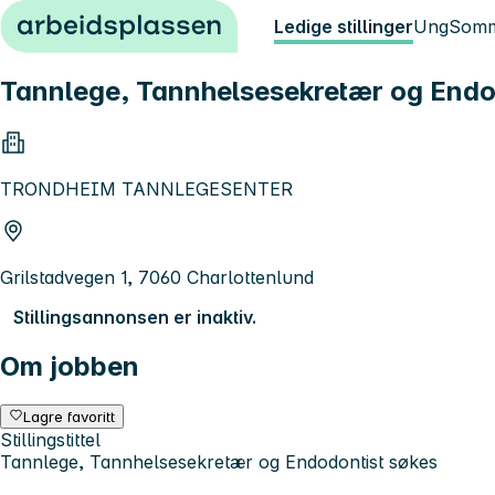
Hopp til innhold
Ledige stillinger
Ung
Somm
Tannlege, Tannhelsesekretær og Endodo
TRONDHEIM TANNLEGESENTER
Grilstadvegen 1, 7060 Charlottenlund
Stillingsannonsen er inaktiv.
Om jobben
Lagre favoritt
Stillingstittel
Tannlege, Tannhelsesekretær og Endodontist søkes