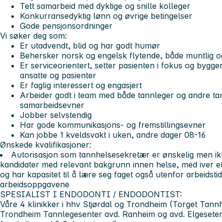
Tett samarbeid med dyktige og snille kolleger
Konkurransedyktig lønn og øvrige betingelser
Gode pensjonsordninger
Vi søker deg som:
Er utadvendt, blid og har godt humør
Behersker norsk og engelsk flytende, både muntlig og 
Er serviceorientert, setter pasienten i fokus og bygg
ansatte og pasienter
Er faglig interessert og engasjert
Arbeider godt i team med både tannleger og andre t
samarbeidsevner
Jobber selvstendig
Har gode kommunikasjons- og fremstillingsevner
Kan jobbe 1 kveldsvakt i uken, andre dager 08-16
Ønskede kvalifikasjoner:
Autorisasjon som tannhelsesekretær er ønskelig men ikk
kandidater med relevant bakgrunn innen helse, med iver ett
og har kapasitet til å lære seg faget også utenfor arbeidsti
arbeidsoppgavene
SPESIALIST I ENDODONTI / ENDODONTIST:
Våre 4 klinikker i hhv Stjørdal og Trondheim (Torget Tann
Trondheim Tannlegesenter avd. Ranheim og avd. Elgeseter) 