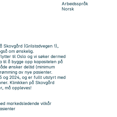
Arbeidsspråk
Norsk
på Skovgård (Grilstadvegen 1),
også om ønskelig.
lytter til Oslo og vi søker dermed
a til å bygge opp kapasiteten på
 både ønsker deltid (minimum
strømming av nye pasienter.
5 og 2024, og er fullt utstyrt med
ner. Klinikken på Skovgård
ler, må oppleves!
 med markedsledende vilkår
asienter