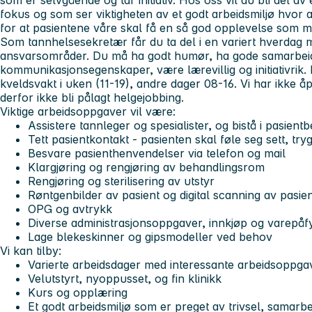
som er selvgående og tar initiativ. Hos oss vil du bli del a
fokus og som ser viktigheten av et godt arbeidsmiljø hvor a
for at pasientene våre skal få en så god opplevelse som m
Som tannhelsesekretær får du ta del i en variert hverdag
ansvarsområder. Du må ha godt humør, ha gode samarbei
kommunikasjonsegenskaper, være lærevillig og initiativrik
kveldsvakt i uken (11-19), andre dager 08-16. Vi har ikke åp
derfor ikke bli pålagt helgejobbing.
Viktige arbeidsoppgaver vil være:
Assistere tannleger og spesialister, og bistå i pasient
Tett pasientkontakt - pasienten skal føle seg sett, tryg
Besvare pasienthenvendelser via telefon og mail
Klargjøring og rengjøring av behandlingsrom
Rengjøring og sterilisering av utstyr
Røntgenbilder av pasient og digital scanning av pasie
OPG og avtrykk
Diverse administrasjonsoppgaver, innkjøp og varepåfy
Lage blekeskinner og gipsmodeller ved behov
Vi kan tilby:
Varierte arbeidsdager med interessante arbeidsoppga
Velutstyrt, nyoppusset, og fin klinikk
Kurs og opplæring
Et godt arbeidsmiljø som er preget av trivsel, samarb