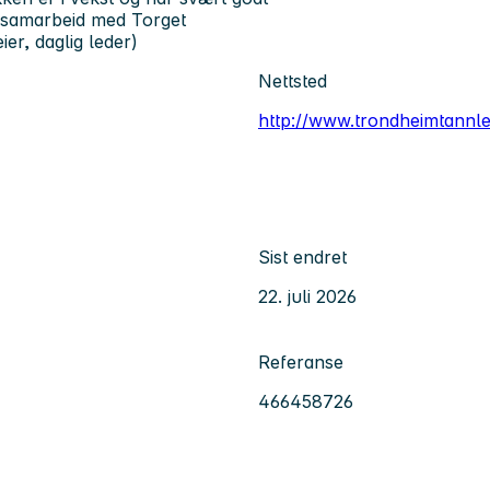
et samarbeid med Torget
er, daglig leder)
Nettsted
http://www.trondheimtannl
Sist endret
22. juli 2026
Referanse
466458726