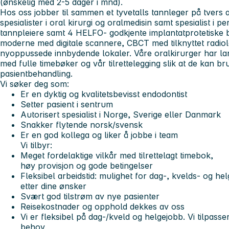
(ønskelig med 2-5 dager i mnd).
Hos oss jobber til sammen et tyvetalls tannleger på tvers av 4
spesialister i oral kirurgi og oralmedisin samt spesialist i pe
tannpleiere samt 4 HELFO- godkjente implantatprotetiske 
moderne med digitale scannere, CBCT med tilknyttet radiol
nyoppussede innbydende lokaler. Våre oralkirurger har la
med fulle timebøker og vår tilrettelegging slik at de kan bruk
pasientbehandling.
Vi søker deg som:
Er en dyktig og kvalitetsbevisst endodontist
Setter pasient i sentrum
Autorisert spesialist i Norge, Sverige eller Danmark
Snakker flytende norsk/svensk
Er en god kollega og liker å jobbe i team
Vi tilbyr:
Meget fordelaktige vilkår med tilrettelagt timebok,
høy provisjon og gode betingelser
Fleksibel arbeidstid: mulighet for dag-, kvelds- og he
etter dine ønsker
Svært god tilstrøm av nye pasienter
Reisekostnader og opphold dekkes av oss
Vi er fleksibel på dag-/kveld og helgejobb. Vi tilpass
behov