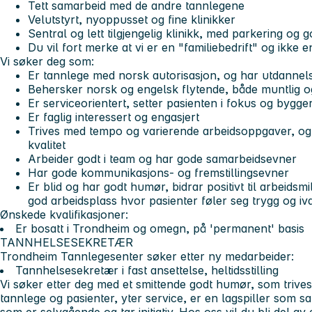
Tett samarbeid med de andre tannlegene
Velutstyrt, nyoppusset og fine klinikker
Sentral og lett tilgjengelig klinikk, med parkering og
Du vil fort merke at vi er en "familiebedrift" og ikke en
Vi søker deg som:
Er tannlege med norsk autorisasjon, og har utdannel
Behersker norsk og engelsk flytende, både muntlig og 
Er serviceorientert, setter pasienten i fokus og bygg
Er faglig interessert og engasjert
Trives med tempo og varierende arbeidsoppgaver, og 
kvalitet
Arbeider godt i team og har gode samarbeidsevner
Har gode kommunikasjons- og fremstillingsevner
Er blid og har godt humør, bidrar positivt til arbeids
god arbeidsplass hvor pasienter føler seg trygg og iva
Ønskede kvalifikasjoner:
Er bosatt i Trondheim og omegn, på 'permanent' basis
TANNHELSESEKRETÆR
Trondheim Tannlegesenter søker etter ny medarbeider:
Tannhelsesekretær i fast ansettelse, heltidsstilling
Vi søker etter deg med et smittende godt humør, som trives
tannlege og pasienter, yter service, er en lagspiller som s