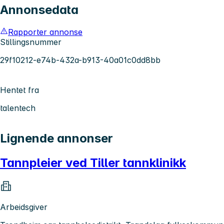
Annonsedata
Rapporter annonse
Stillingsnummer
29f10212-e74b-432a-b913-40a01c0dd8bb
Hentet fra
talentech
Lignende annonser
Tannpleier ved Tiller tannklinikk
Arbeidsgiver