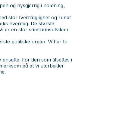
Åpen og nysgjerrig i holdning,
 stor tverrfaglighet og rundt
olks hverdag. De største
i er en stor samfunnsutvikler
ste politiske organ. Vi har to
satte. For den som tilsettes i
pmerksom på at vi utarbeider
ne.