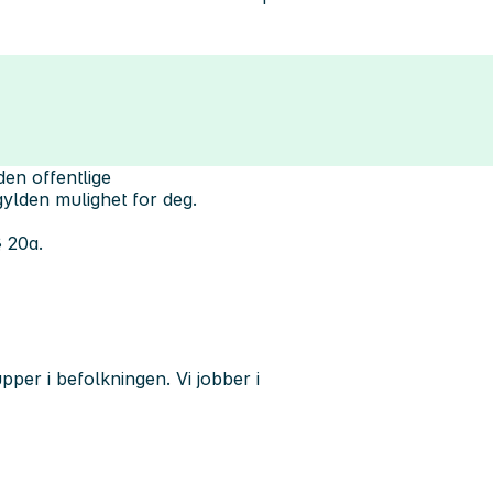
den offentlige
gylden mulighet for deg.
§ 20a.
upper i befolkningen. Vi jobber i
isasjon som tannlege.