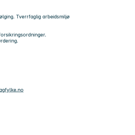
lging. Tverrfaglig arbeidsmiljø
orsikringsordninger.
urdering.
agfylke.no