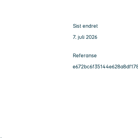
Sist endret
7. juli 2026
Referanse
e672bc6f35144e628a8df17