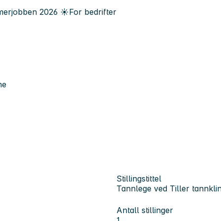
erjobben
2026
☀️
For bedrifter
ne
Stillingstittel
Tannlege ved Tiller tannkli
Antall stillinger
1