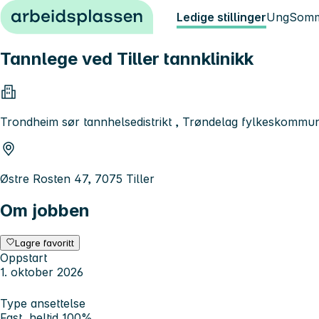
Hopp til innhold
Ledige stillinger
Ung
Somm
Tannlege ved Tiller tannklinikk
Trondheim sør tannhelsedistrikt , Trøndelag fylkeskommu
Østre Rosten 47, 7075 Tiller
Om jobben
Lagre favoritt
Oppstart
1. oktober 2026
Type ansettelse
Fast, heltid 100%