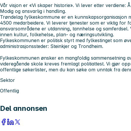
Vår visjon er «
Vi skaper historie
». Vi lever etter verdiene
: 
Modig og ansvarlig i handling.
Trøndelag fylkeskommune er en kunnskapsorganisasjon med
4500 medarbeidere. Vi leverer tjenester som er viktig for f
ansvarsområdene er utdanning, tannhelse og samferdsel. V
innen kultur, folkehelse, plan- og næringsutvikling.
Fylkeskommunen er politisk styrt med fylkestinget som øver
administrasjonssteder: Steinkjer og Trondheim.
Fylkeskommunen ønsker en mangfoldig sammensetning av an
videregående skole kreves fremlagt politiattest. Vi gjør op
offentlige søkerlister, men du kan søke om unntak fra den
Sektor
Offentlig
Del annonsen