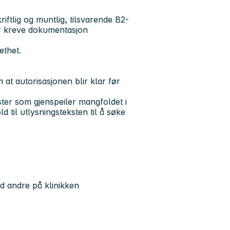
tlig og muntlig, tilsvarende B2-
idsgiver kreve dokumentasjon
 og personlig egnethet.
at autorisasjonen blir klar før
er som gjenspeiler mangfoldet i
d til utlysningsteksten til å søke
d andre på klinikken