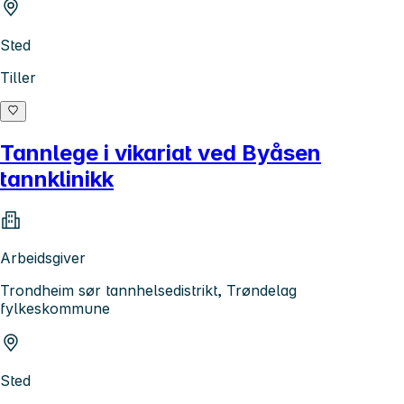
Sted
Tiller
Tannlege i vikariat ved Byåsen
tannklinikk
Arbeidsgiver
Trondheim sør tannhelsedistrikt, Trøndelag
fylkeskommune
Sted