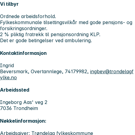
Vi tilbyr
Ordnede arbeidsforhold.
Fylkeskommunale tilsettingsvilkår med gode pensjons- og
forsikringsordninger.
2 % pliktig fratrekk til pensjonsordning KLP.
Det er gode betingelser ved ambulering.
Kontaktinformasjon
Ingrid
Beversmark, Overtannlege, 74179982,
ingbev@trondelagf
ylke.no
Arbeidssted
Ingeborg Aas' veg 2
7036 Trondheim
Nøkkelinformasjon:
Arbeidsgiver: Trøndelag fylkeskommune