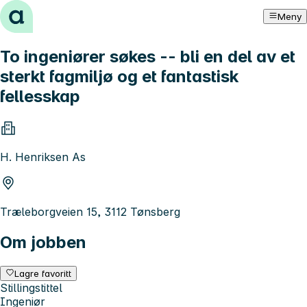
Hopp til innhold
Meny
To ingeniører søkes -- bli en del av et
sterkt fagmiljø og et fantastisk
fellesskap
H. Henriksen As
Træleborgveien 15, 3112 Tønsberg
Om jobben
Lagre favoritt
Stillingstittel
Ingeniør