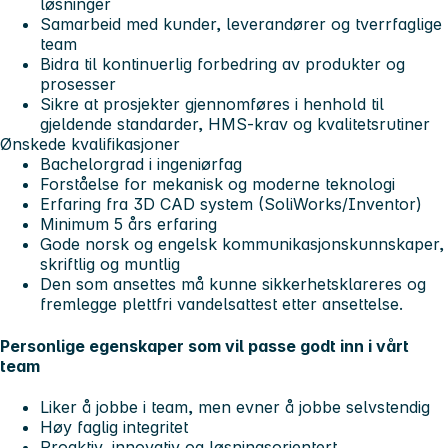
løsninger
Samarbeid med kunder, leverandører og tverrfaglige
team
Bidra til kontinuerlig forbedring av produkter og
prosesser
Sikre at prosjekter gjennomføres i henhold til
gjeldende standarder, HMS-krav og kvalitetsrutiner
Ønskede kvalifikasjoner
Bachelorgrad i ingeniørfag
Forståelse for mekanisk og moderne teknologi
Erfaring fra 3D CAD system (SoliWorks/Inventor)
Minimum 5 års erfaring
Gode norsk og engelsk kommunikasjonskunnskaper,
skriftlig og muntlig
Den som ansettes må kunne sikkerhetsklareres og
fremlegge plettfri vandelsattest etter ansettelse.
Personlige egenskaper som vil passe godt inn i vårt
team
Liker å jobbe i team, men evner å jobbe selvstendig
Høy faglig integritet
Proaktiv, innovativ og løsningsorientert