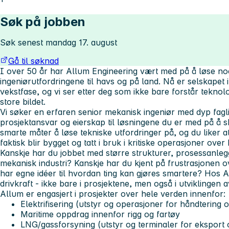
Søk på jobben
Søk senest mandag 17. august
Gå til søknad
I over 50 år har Allum Engineering vært med på å løse n
ingeniørutfordringene til havs og på land. Nå er selskapet
vekstfase, og vi ser etter deg som ikke bare forstår tekno
store bildet.
Vi søker en erfaren senior mekanisk ingeniør med dyp fagl
prosjektansvar og eierskap til løsningene du er med på å s
smarte måter å løse tekniske utfordringer på, og du liker a
faktisk blir bygget og tatt i bruk i kritiske operasjoner over
Kanskje har du jobbet med større strukturer, prosessanlegg,
mekanisk industri? Kanskje har du kjent på frustrasjonen 
har egne idéer til hvordan ting kan gjøres smartere? Hos A
drivkraft - ikke bare i prosjektene, men også i utviklingen a
Allum er engasjert i prosjekter over hele verden innenfor:
Elektrifisering (utstyr og operasjoner for håndtering 
Maritime oppdrag innenfor rigg og fartøy
LNG/gassforsyning (utstyr og terminaler for eksport 