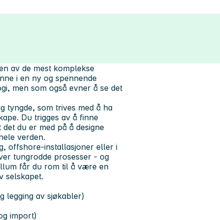
oen av de mest komplekse
 inne i en ny og spennende
logi, men som også evner å se det
ig tyngde, som trives med å ha
kape. Du trigges av å finne
t det du er med på å designe
 hele verden.
 offshore-installasjoner eller i
over tungrodde prosesser - og
llum får du rom til å være en
v selskapet.
og legging av sjøkabler)
og import)