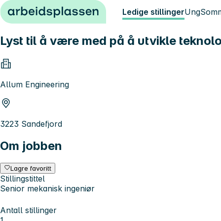
Hopp til innhold
Ledige stillinger
Ung
Somm
Lyst til å være med på å utvikle teknol
Allum Engineering
3223 Sandefjord
Om jobben
Lagre favoritt
Stillingstittel
Senior mekanisk ingeniør
Antall stillinger
1