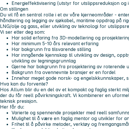
Energieffektivisering (utstyr for utslippsreduksjon og 
Om stillingen
Du vil få en sentral rolle i et av våre kjerneområder - ente
håndtering og legging av sjøkabel, maritime oppdrag på rig
LNG/olje og gass, eller utvikling av teknologi for utslippsr
Vi ser etter deg som:
Har solid erfaring fra 3D-modellering og prosjekterin
Har minimum 5-10 års relevant erfaring
Har bakgrunn fra tilsvarende stilling
Har inngående kjennskap til utvikling av design, opp
utvikling av tegningsgrunnlag
Gjerne har bakgrunn fra prosjektering av roterende 
Bakgrunn fra ovennevnte bransjer er en fordel
Innehar meget gode norsk- og engelskkunnskaper, skr
Hva kan du forvente?
Hos Allum blir du en del av et kompakt og faglig sterkt mil
der du får reell påvirkningskraft. Vi kombinerer en uform
teknisk presisjon.
Her får du:
Varierte og spennende prosjekter med reell samfunns
Mulighet til å være en faglig mentor og utvikler for a
Frihet til å påvirke metoder, verktøy og fremgangsmå