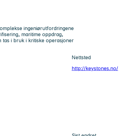
komplekse ingeniørutfordringene
rifisering, maritime oppdrag,
tas i bruk i kritiske operasjoner
Nettsted
http://keystones.no/
Sist endret