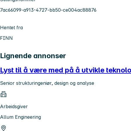
7ac66099-a913-4727-bb50-ce004ac88876
Hentet fra
FINN
Lignende annonser
Lyst til å være med på å utvikle teknol
Senior strukturingeniør, design og analyse
Arbeidsgiver
Allum Engineering