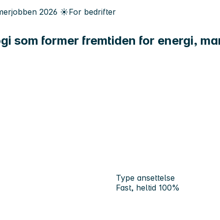
erjobben
2026
☀️
For bedrifter
ogi som former fremtiden for energi, ma
Type ansettelse
Fast, heltid 100%