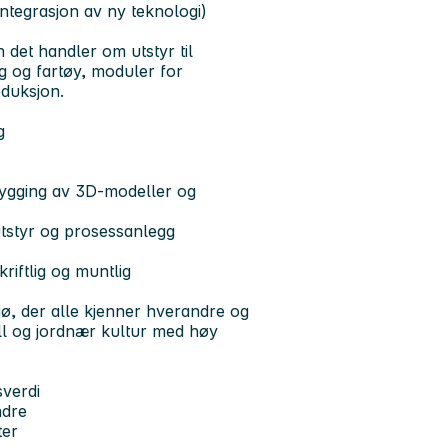
integrasjon av ny teknologi)
n det handler om utstyr til
g og fartøy, moduler for
eduksjon.
g
bygging av 3D-modeller og
utstyr og prosessanlegg
iftlig og muntlig
jø, der alle kjenner hverandre og
ell og jordnær kultur med høy
verdi
ndre
ter