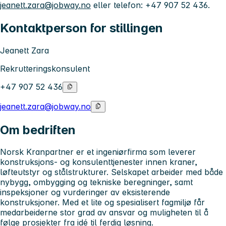
jeanett.zara@jobway.no
eller telefon: +47 907 52 436.
Kontaktperson for stillingen
Jeanett Zara
Rekrutteringskonsulent
+47 907 52 436
jeanett.zara@jobway.no
Om bedriften
Norsk Kranpartner er et ingeniørfirma som leverer
konstruksjons- og konsulenttjenester innen kraner,
løfteutstyr og stålstrukturer. Selskapet arbeider med både
nybygg, ombygging og tekniske beregninger, samt
inspeksjoner og vurderinger av eksisterende
konstruksjoner. Med et lite og spesialisert fagmiljø får
medarbeiderne stor grad av ansvar og muligheten til å
følge prosjekter fra idé til ferdig løsning.