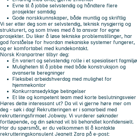
Evne til å jobbe selvstendig og håndtere flere
prosjekter samtidig
Gode norskkunnskaper, både muntlig og skriftlig
Vi ser etter deg som er selvstendig, teknisk nysgjerrig og
strukturert, og som trives med å ta ansvar for egne
prosjekter. Du liker å løse tekniske problemstillinger, har
god forståelse for hvordan mekaniske systemer fungerer,
og er komfortabel med kundekontakt.
Norsk Kranpartner tilbyr deg:
En variert og selvstendig rolle i et spesialisert fagmiljø
Muligheten til å jobbe med både konstruksjon og
avanserte beregninger
Fleksibel arbeidshverdag med mulighet for
hjemmekontor
Konkurransedyktige betingelser
Et lite og kompetent team med korte beslutningsveier
Høres dette interessant ut? Da vil vi gjerne høre mer om
deg - søk i dag!
Rekrutteringen er i samarbeid med
rekrutteringsfirmaet Jobway. Vi vurderer søknader
fortløpende, og din søknad vil bli behandlet konfidensielt.
Har du spørsmål, er du velkommen til å kontakte
rekrutteringskonsulent Jeanett Zara på e-post: