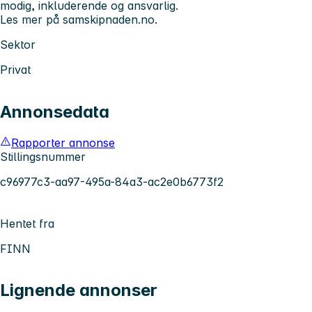
modig, inkluderende og ansvarlig.
Les mer på samskipnaden.no.
Sektor
Privat
Annonsedata
Rapporter annonse
Stillingsnummer
c96977c3-aa97-495a-84a3-ac2e0b6773f2
Hentet fra
FINN
Lignende annonser