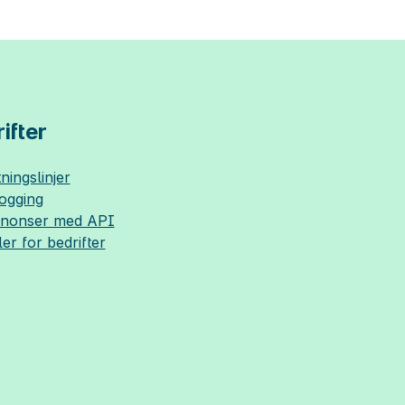
ifter
ningslinjer
logging
nnonser med API
ler for bedrifter