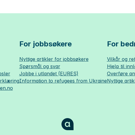
For jobbsøkere
For bedr
Nyttige artikler for jobbsøkere
Vilkår og ret
Spørsmål og svar
Hjelp til inn
sler
Jobbe i utlandet (EURES)
Overføre a
erklæring
Information to refugees from Ukraine
Nyttige artik
sen.no