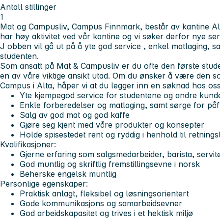
Antall stillinger
1
Mat og Campusliv, Campus Finnmark, består av kantine Alt
har høy aktivitet ved vår kantine og vi søker derfor nye serv
J
obben vil gå ut på å yte god service , enkel matlaging, sa
studenten.
Som ansatt på Mat & Campusliv er du ofte den første stude
en av våre viktige ansikt utad. Om du ønsker å være den som
Campus i Alta, håper vi at du legger inn en søknad hos oss
Yte kjempegod service for studentene og andre kunder
Enkle forberedelser og matlaging, samt sørge for påf
Salg av god mat og god kaffe
Gjøre seg kjent med våre produkter og konsepter
Holde spisestedet rent og ryddig i henhold til retningsl
Kvalifikasjoner:
Gjerne erfaring som salgsmedarbeider, barista, servitø
God muntlig og skriftlig fremstillingsevne i norsk
Beherske engelsk muntlig
Personlige egenskaper:
Praktisk anlagt, fleksibel og løsningsorientert
Gode kommunikasjons og samarbeidsevner
God arbeidskapasitet og trives i et hektisk miljø