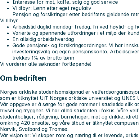
Interesse for mat, kaffe, salg og god service
Vi tilbyr: Lønn etter eget regulativ
Pensjon og forsikringer etter bedriftens gjeldende retn
Vi tilbyr
Arbeidstid dagtid mandag- fredag, fri ved høytid- og he
Varierte og spennende utfordringer i et miljø der kun
En allsidig arbeidshverdag
Gode pensjons- og forsikringsordninger. Vi har innsk
investeringsvalg og egen pensjonskonto. Arbeidsgive
trekkes 1% av brutto lønn
Vi vurderer alle søknader fortløpende!
Om bedriften
Norges arktiske studentsamskipnad er velferdsorganisasjo
som er tilknyttet UiT Norges arktiske universitet og UNIS 
Vår oppgave er å sørge for gode rammer i studietida slik a
trivsel og trygghet. Vi har alltid studenten i fokus. Våre vel
studentboliger, rådgiving, barnehager, mat og drikke, idret
omkring 420 ansatte, og våre tilbud er tilknyttet campusen
Narvik, Svalbard og Tromsø.
Vår visjon er: Vi skaper rom og næring til et levende, arktis