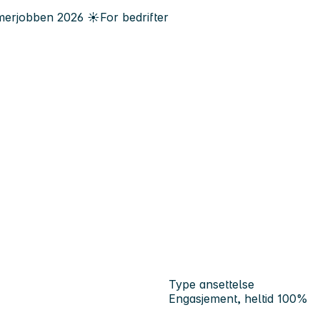
erjobben
2026
☀️
For bedrifter
Type ansettelse
Engasjement, heltid 100%