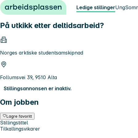
Hopp til innhold
Ledige stillinger
Ung
Somm
På utkikk etter deltidsarbeid?
Norges arktiske studentsamskipnad
Follumsvei 39, 9510 Alta
Stillingsannonsen er inaktiv.
Om jobben
Lagre favoritt
Stillingstittel
Tilkallingsvikarer