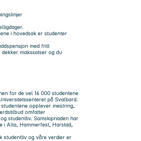
ingslinjer
lligdager.
dene i hovedsak er studenter
uddspensjon med fritt
r dekker makssatser og du
nen for de vel 16 000 studentene
Universitetssenteret på Svalbard.
t studentene opplever mestring,
ferdstilbud omfatter
t og studentliv. Samskipnaden har
e i Alta, Hammerfest, Harstad,
k studentliv og våre verdier er