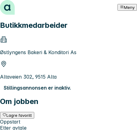
Hopp til innhold
Meny
Butikkmedarbeider
Østlyngens Bakeri & Konditori As
Altaveien 302, 9515 Alta
Stillingsannonsen er inaktiv.
Om jobben
Lagre favoritt
Oppstart
Etter avtale