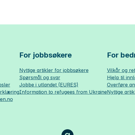
For jobbsøkere
For bedr
Nyttige artikler for jobbsøkere
Vilkår og ret
Spørsmål og svar
Hjelp til inn
sler
Jobbe i utlandet (EURES)
Overføre a
erklæring
Information to refugees from Ukraine
Nyttige artik
sen.no