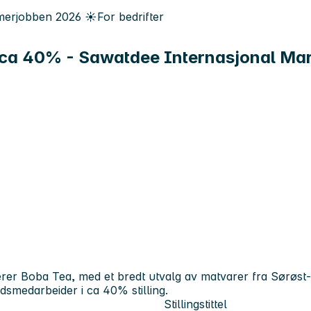
erjobben
2026
☀️
For bedrifter
id ca 40% - Sawatdee Internasjonal Ma
rer Boba Tea, med et bredt utvalg av matvarer fra Sørøst-
tidsmedarbeider i ca 40% stilling.
Stillingstittel