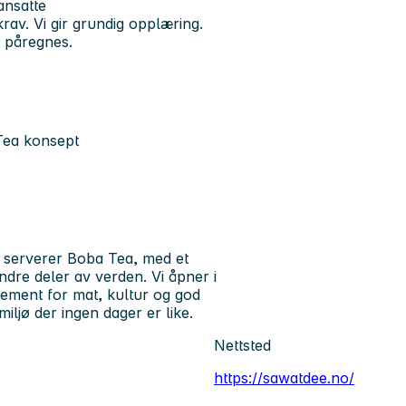
 ansatte
krav. Vi gir grundig opplæring.
å påregnes.
 Tea konsept
å serverer Boba Tea, med et
dre deler av verden. Vi åpner i
sjement for mat, kultur og god
miljø der ingen dager er like.
Nettsted
https://sawatdee.no/