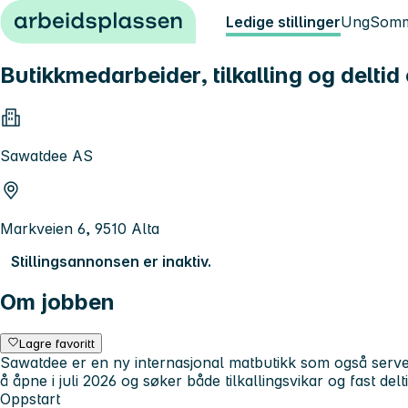
Hopp til innhold
Ledige stillinger
Ung
Somm
Butikkmedarbeider, tilkalling og delt
Sawatdee AS
Markveien 6, 9510 Alta
Stillingsannonsen er inaktiv.
Om jobben
Lagre favoritt
Sawatdee er en ny internasjonal matbutikk som også serve
å åpne i juli 2026 og søker både tilkallingsvikar og fast del
Oppstart