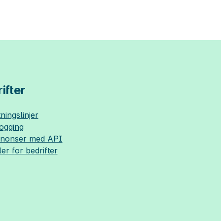
ifter
ningslinjer
logging
nnonser med API
ler for bedrifter