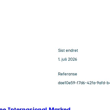
Sist endret
1. juli 2026
Referanse
dae10e59-f7d6-42fa-9afd-
dee Internasjonal Marked