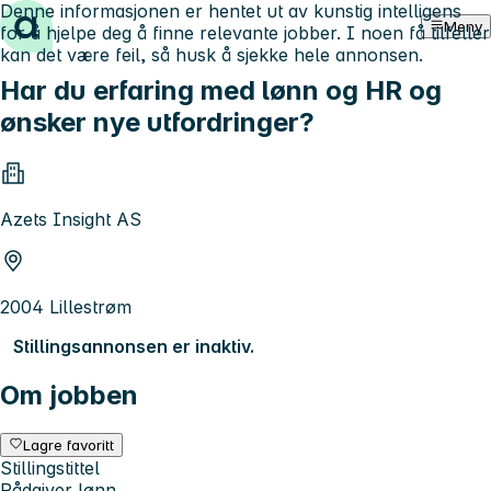
Denne informasjonen er hentet ut av kunstig intelligens
Hopp til innhold
Meny
for å hjelpe deg å finne relevante jobber. I noen få tilfeller
kan det være feil, så husk å sjekke hele annonsen.
Har du erfaring med lønn og HR og
ønsker nye utfordringer?
Azets Insight AS
2004 Lillestrøm
Stillingsannonsen er inaktiv.
Om jobben
Lagre favoritt
Stillingstittel
Rådgiver lønn