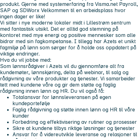
produkt. Gjerne med systemerfaring fra Visma.net Payroll,
SAP og SDWorx Velkommen til en arbeidsplass hvor
ingen dager er like!
Vi sitter i nye moderne lokaler midt i Lillestrøm sentrum
med fantastisk utsikt. Det er alltid god stemning på
kontoret med mye energi og positive mennesker som alle
bidrar med sin fagkompetanse. I tillegg har Azets et unikt
fagmiljø på lønn som sørger for å holde oss oppdatert på
viktige endringer.
Hva du vil jobbe med:
Som lønnsrådgiver i Azets vil du gjennomføre alt fra
kundemøter, lønnskjøring, delta på webinar, til salg og
rådgivning av våre produkter og tjenester. Vi samarbeider
tett med kundene våre og gir dem støtte og faglig
rådgivning innen lønn og HR. Du vil også få:
Totalansvar for lønnsleveransen på egen
kundeportefølje
Faglig rådgivning og støtte innen lønn og HR til våre
kunder
Forbedring og effektivisering av rutiner og prosesser
Sikre at kundene tilbys riktige løsninger og tjenester
Ansvar for å videreutvikle leveranse og relasjoner til