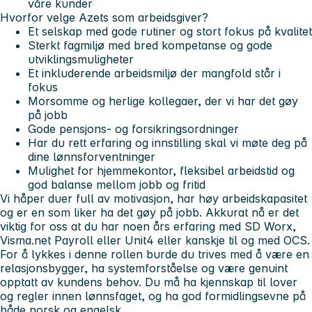
våre kunder
Hvorfor velge Azets som arbeidsgiver?
Et selskap med gode rutiner og stort fokus på kvalitet
Sterkt fagmiljø med bred kompetanse og gode
utviklingsmuligheter
Et inkluderende arbeidsmiljø der mangfold står i
fokus
Morsomme og herlige kollegaer, der vi har det gøy
på jobb
Gode pensjons- og forsikringsordninger
Har du rett erfaring og innstilling skal vi møte deg på
dine lønnsforventninger
Mulighet for hjemmekontor, fleksibel arbeidstid og
god balanse mellom jobb og fritid
Vi håper du
er full av motivasjon, har høy arbeidskapasitet
og er en som liker ha det gøy på jobb. Akkurat nå er det
viktig for oss at du har noen års erfaring med SD Worx,
Visma.net Payroll eller Unit4 eller kanskje til og med OCS.
For å lykkes i denne rollen burde du trives med å være en
relasjonsbygger, ha systemforståelse og være genuint
opptatt av kundens behov. Du må ha kjennskap til lover
og regler innen lønnsfaget, og ha god formidlingsevne på
både norsk og engelsk.