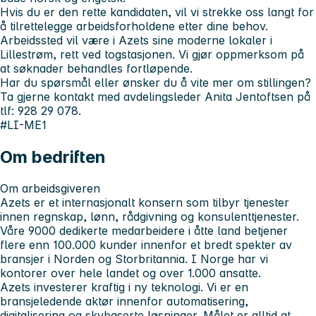
Hvis du er den rette kandidaten, vil vi strekke oss langt for
å tilrettelegge arbeidsforholdene etter dine behov.
Arbeidssted vil være i Azets sine moderne lokaler i
Lillestrøm, rett ved togstasjonen.
Vi gjør oppmerksom på
at søknader behandles fortløpende.
Har du spørsmål eller ønsker du å vite mer om stillingen?
Ta gjerne kontakt med avdelingsleder Anita Jentoftsen på
tlf: 928 29 078.
#LI-ME1
Om bedriften
Om arbeidsgiveren
Azets er et internasjonalt konsern som tilbyr tjenester
innen regnskap, lønn, rådgivning og konsulenttjenester.
Våre 9000 dedikerte medarbeidere i åtte land betjener
flere enn 100.000 kunder innenfor et bredt spekter av
bransjer i Norden og Storbritannia. I Norge har vi
kontorer over hele landet og over 1.000 ansatte.
Azets investerer kraftig i ny teknologi. Vi er en
bransjeledende aktør innenfor automatisering,
digitalisering og skybaserte løsninger. Målet er alltid at