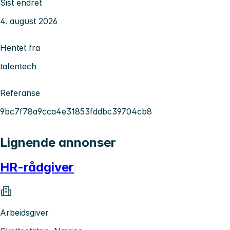
Sist endret
4. august 2026
Hentet fra
talentech
Referanse
9bc7f78a9cca4e31853fddbc39704cb8
Lignende annonser
HR-rådgiver
Arbeidsgiver