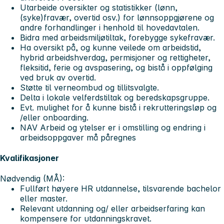
Utarbeide oversikter og statistikker (lønn,
(syke)fravær, overtid osv.) for lønnsoppgjørene og
andre forhandlinger i henhold til hovedavtalen.
Bidra med arbeidsmiljøtiltak, forebygge sykefravær.
Ha oversikt på, og kunne veilede om arbeidstid,
hybrid arbeidshverdag, permisjoner og rettigheter,
fleksitid, ferie og avspasering, og bistå i oppfølging
ved bruk av overtid.
Støtte til verneombud og tillitsvalgte.
Delta i lokale velferdstiltak og beredskapsgruppe.
Evt. mulighet for å kunne bistå i rekrutteringsløp og
/eller onboarding.
NAV Arbeid og ytelser er i omstilling og endring i
arbeidsoppgaver må påregnes
Kvalifikasjoner
Nødvendig (MÅ):
Fullført høyere HR utdannelse, tilsvarende bachelor
eller master.
Relevant utdanning og/ eller arbeidserfaring kan
kompensere for utdanningskravet.