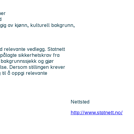
ner
d
ngig av kjønn, kulturell bakgrunn,
 relevante vedlegg. Statnett
ovpålagte sikkerhetskrav fra
r bakgrunnssjekk og gjør
se. Dersom stillingen krever
 til å oppgi relevante
Nettsted
http://www.statnett.no/