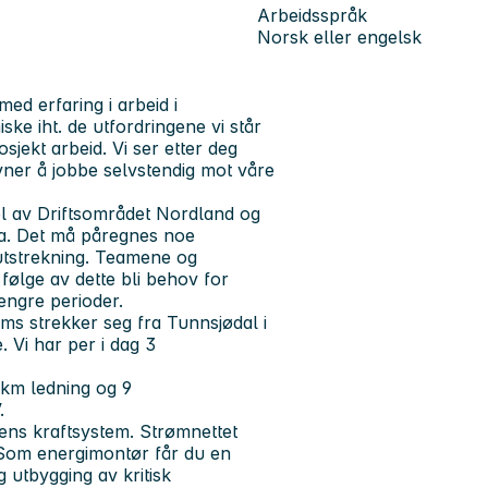
Arbeidsspråk
Norsk eller engelsk
ed erfaring i arbeid i
ke iht. de utfordringene vi står
jekt arbeid. Vi ser etter deg
vner å jobbe selvstendig mot våre
el av Driftsområdet Nordland og
ka. Det må påregnes noe
 utstrekning. Teamene og
følge av dette bli behov for
lengre perioder.
s strekker seg fra Tunnsjødal i
. Vi har per i dag 3
 km ledning og 9
V.
idens kraftsystem. Strømnettet
 Som energimontør får du en
 utbygging av kritisk