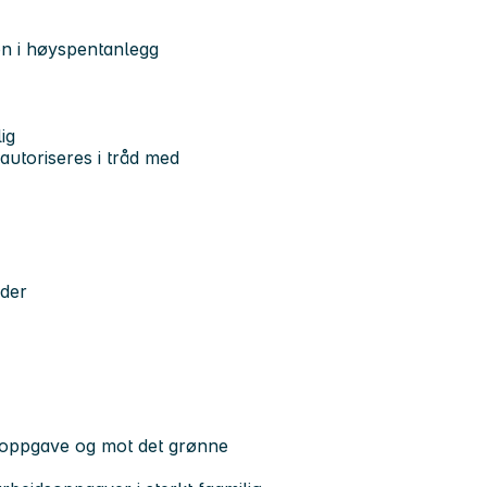
n i høyspentanlegg
ig
autoriseres i tråd med
eder
nsoppgave og mot det grønne