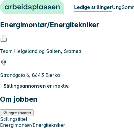
Hopp til innhold
Ledige stillinger
Ung
Somm
Energimontør/Energitekniker
Team Helgeland og Salten, Statnett
Strandgata 6, 8643 Bjerka
Stillingsannonsen er inaktiv.
Om jobben
Lagre favoritt
Stillingstittel
Energimontør/Energitekniker