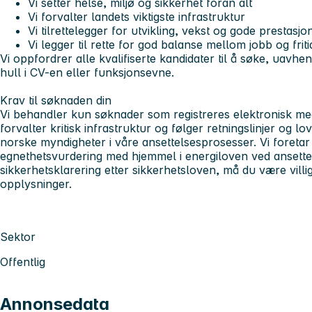
Vi setter helse, miljø og sikkerhet foran alt
Vi forvalter landets viktigste infrastruktur
Vi tilrettelegger for utvikling, vekst og gode prestasjo
Vi legger til rette for god balanse mellom jobb og friti
Vi oppfordrer alle kvalifiserte kandidater til å søke, uavhe
hull i CV-en eller funksjonsevne.
Krav til søknaden din
Vi behandler kun søknader som registreres elektronisk med
forvalter kritisk infrastruktur og følger retningslinjer og l
norske myndigheter i våre ansettelsesprosesser. Vi foreta
egnethetsvurdering med hjemmel i energiloven ved ansettel
sikkerhetsklarering etter sikkerhetsloven, må du være villig
opplysninger.
Sektor
Offentlig
Annonsedata