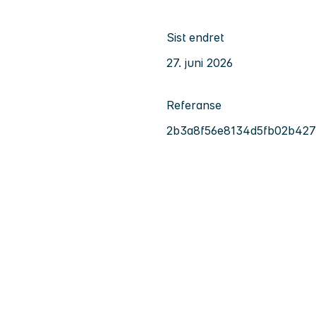
Sist endret
27. juni 2026
Referanse
2b3a8f56e8134d5fb02b427