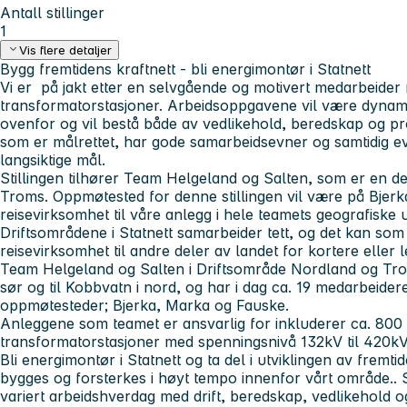
Antall stillinger
1
Vis flere detaljer
Bygg fremtidens kraftnett - bli energimontør i Statnett
Vi er på jakt etter en selvgående og motivert medarbeider m
transformatorstasjoner. Arbeidsoppgavene vil være dynamis
ovenfor og vil bestå både av vedlikehold, beredskap og pros
som er målrettet, har gode samarbeidsevner og samtidig e
langsiktige mål.
Stillingen tilhører Team Helgeland og Salten, som er en d
Troms. Oppmøtested for denne stillingen vil være på Bjer
reisevirksomhet til våre anlegg i hele teamets geografiske
Driftsområdene i Statnett samarbeider tett, og det kan som 
reisevirksomhet til andre deler av landet for kortere eller 
Team Helgeland og Salten i Driftsområde Nordland og Trom
sør og til Kobbvatn i nord, og har i dag ca. 19 medarbeidere
oppmøtesteder; Bjerka, Marka og Fauske.
Anleggene som teamet er ansvarlig for inkluderer ca. 800
transformatorstasjoner med spenningsnivå 132kV til 420k
Bli energimontør i Statnett og ta del i utviklingen av fremt
bygges og forsterkes i høyt tempo innenfor vårt område..
variert arbeidshverdag med drift, beredskap, vedlikehold og