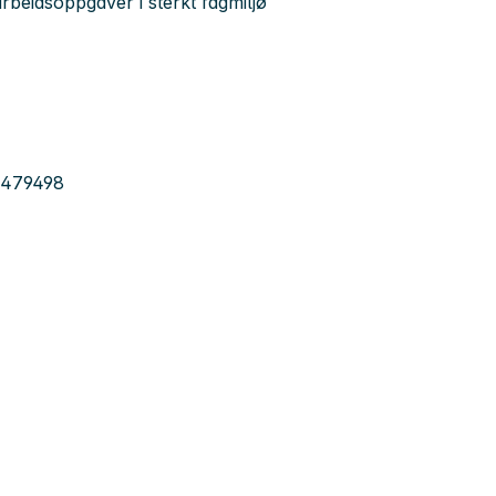
rbeidsoppgaver i sterkt fagmiljø
1479498