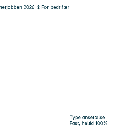
erjobben
2026
☀️
For bedrifter
Type ansettelse
Fast, heltid 100%