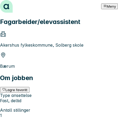
Hopp til innhold
Meny
Fagarbeider/elevassistent
Akershus fylkeskommune, Solberg skole
Bærum
Om jobben
Lagre favoritt
Type ansettelse
Fast, deltid
Antall stillinger
1