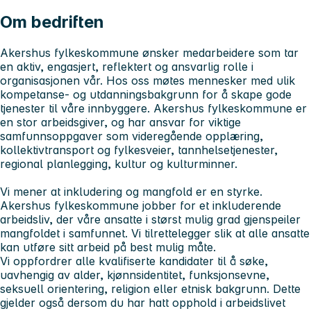
Om bedriften
Akershus fylkeskommune ønsker medarbeidere som tar
en aktiv, engasjert, reflektert og ansvarlig rolle i
organisasjonen vår. Hos oss møtes mennesker med ulik
kompetanse- og utdanningsbakgrunn for å skape gode
tjenester til våre innbyggere. Akershus fylkeskommune er
en stor arbeidsgiver, og har ansvar for viktige
samfunnsoppgaver som videregående opplæring,
kollektivtransport og fylkesveier, tannhelsetjenester,
regional planlegging, kultur og kulturminner.
Vi mener at inkludering og mangfold er en styrke.
Akershus fylkeskommune jobber for et inkluderende
arbeidsliv, der våre ansatte i størst mulig grad gjenspeiler
mangfoldet i samfunnet. Vi tilrettelegger slik at alle ansatte
kan utføre sitt arbeid på best mulig måte.
Vi oppfordrer alle kvalifiserte kandidater til å søke,
uavhengig av alder, kjønnsidentitet, funksjonsevne,
seksuell orientering, religion eller etnisk bakgrunn. Dette
gjelder også dersom du har hatt opphold i arbeidslivet