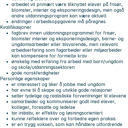
arbeidet vil primært være tilknyttet elever på frisør,
blomster, interiør og eksponeringsdesign, men også
andre utdanningsprogram kan være aktuelt
endringer i arbeidsoppgavene må påregnes
Kvalifikasjoner
fagbrev innen utdanningsprogrammet for frisør,
blomster interiør og eksponeringsdesign, barne- og
ungdomsarbeider eller tilsvarende, men relevant
arbeidserfaring som fagarbeider eller miljøarbeider
kan kompensere for formelle krav
ønskelig med erfaring fra arbeid med barn/ungdom
og skole/utdanningssektoren
gode norskferdigheter
Personlige egenskaper
er interessert og liker å jobbe med ungdom
har evne til å skape og utvikle gode relasjoner
setter tydelige og realistiske forventninger til elevene
samarbeider og kommuniserer godt med elever,
kolleger, foresatte og ledelse
tar initiativ, er effektiv og løsningsorientert
kunne reflektere over og forbedre egen praksis
er en trygg voksen, som kan håndtere utfordrende