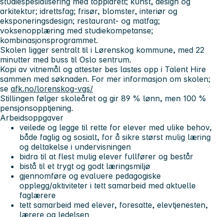
studiespesialisering med toppidrett; kunst, design og
arkitektur; idrettsfag; frisør, blomster, interiør og
eksponeringsdesign; restaurant- og matfag;
voksenopplæring med studiekompetanse;
kombinasjonsprogrammet.
Skolen ligger sentralt til i Lørenskog kommune, med 22
minutter med buss til Oslo sentrum.
Kopi av vitnemål og attester bes lastes opp i Talent Hire
sammen med søknaden. For mer informasjon om skolen;
se
afk.no/lorenskog-vgs/
Stillingen følger skoleåret og gir 89 % lønn, men 100 %
pensjonsopptjening.
Arbeidsoppgaver
veilede og legge til rette for elever med ulike behov,
både faglig og sosialt, for å sikre størst mulig læring
og deltakelse i undervisningen
bidra til at flest mulig elever fullfører og består
bistå til et trygt og godt læringsmiljø
gjennomføre og evaluere pedagogiske
opplegg/aktiviteter i tett samarbeid med aktuelle
faglærere
tett samarbeid med elever, foresatte, elevtjenesten,
lærere og ledelsen