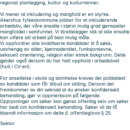
regional planlegging, kultur og kulturminner.
Vi mener at inkludering og mangfold er en styrke.
Akershus fylkeskommune jobber for et inkluderende
arbeidsliv, der våre ansatte i størst mulig grad gjenspeiler
mangfoldet i samfunnet. Vi tilrettelegger slik at alle ansatte
kan utføre sitt arbeid på best mulig måte.
Vi oppfordrer alle kvalifiserte kandidater til å søke,
uavhengig av alder, kjønnsidentitet, funksjonsevne,
seksuell orientering, religion eller etnisk bakgrunn. Dette
gjelder også dersom du har hatt opphold i arbeidslivet
(hull i CV-en).
For ansettelse i skole og tannhelse kreves det politiattest
av kandidater som får tilbud om stilling. Dersom det
fremkommer av din søknad at du ønsker konfidensiell
behandling, gjør vi oppmerksom på følgende:
Opplysninger om søker kan gjøres offentlig selv om søker
har bedt om konfidensiell behandling. Søker vil da få
tilsendt informasjon om dette jf. offentleglova § 25.
Sektor