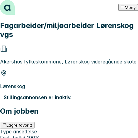
Hopp til innhold
Meny
Fagarbeider/miljøarbeider Lørenskog
vgs
Akershus fylkeskommune, Lørenskog videregående skole
Lørenskog
Stillingsannonsen er inaktiv.
Om jobben
Lagre favoritt
Type ansettelse
Fast, heltid 100%