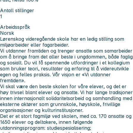
Antall stillinger
1
Arbeidsspråk
Norsk
Lørenskog videregående skole har en ledig stilling som
miljøarbeider eller fagarbeider.
Vi utdanner framtiden og trenger ansatte som samarbeider
om å bringe fram det aller beste i ungdommen, både faglig
og sosialt. Du vil få spennende utfordringer i et kollegium
som bruker teori, resultater og erfaring til å videreutvikle
egen og felles praksis. Vår visjon er «Vi utdanner
fremtiden».
Vi skal være den beste skolen for våre elever, og det er
høy trivsel blant elever og ansatte. Vi har lange tradisjoner
innen internasjonalt solidaritetsarbeid og samhandling med
eksterne aktører som grunnskole, høyskole, frivillige
organisasjoner og kulturinstitusjoner.
Det er et stort fagmiljø ved skolen, med ca. 170 ansatte og
1650 elever og deltakere, innen følgende
utdanningsprogram: studiespesialisering;