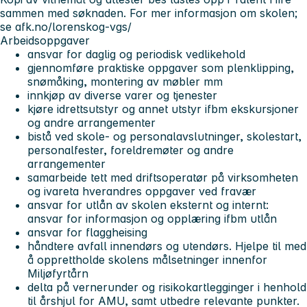
sammen med søknaden. For mer informasjon om skolen;
se afk.no/lorenskog-vgs/
Arbeidsoppgaver
ansvar for daglig og periodisk vedlikehold
gjennomføre praktiske oppgaver som plenklipping,
snømåking, montering av møbler mm
innkjøp av diverse varer og tjenester
kjøre idrettsutstyr og annet utstyr ifbm ekskursjoner
og andre arrangementer
bistå ved skole- og personalavslutninger, skolestart,
personalfester, foreldremøter og andre
arrangementer
samarbeide tett med driftsoperatør på virksomheten
og ivareta hverandres oppgaver ved fravær
ansvar for utlån av skolen eksternt og internt:
ansvar for informasjon og opplæring ifbm utlån
ansvar for flaggheising
håndtere avfall innendørs og utendørs. Hjelpe til med
å opprettholde skolens målsetninger innenfor
Miljøfyrtårn
delta på vernerunder og risikokartlegginger i henhold
til årshjul for AMU, samt utbedre relevante punkter.