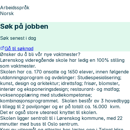
Arbeidsspråk
Norsk
Søk på jobben
Søk senest i dag
Gå til søknad
Ønsker du å bli vår nye vaktmester?
Lørenskog videregående skole har ledig en 100% stilling
som vaktmester.
Skolen har ca. 170 ansatte og 1650 elever, innen følgende
utdanningsprogram og avdelinger: Studiespesialisering;
kunst, design og arkitektur; idrettsfag; frisør, blomster,
interiør og eksponeringsdesign; restaurant- og matfag;
voksenopplæring med studiekompetanse;
kombinasjonsprogrammet. Skolen består av 3 hovedbygg
i tillegg til 2 paviljonger og er på totalt ca. 16.000 kvm.
Det er også store uteareal knyttet til skolen.
Skolen ligger sentralt til i Lørenskog kommune, med 22
minutter med buss til Oslo sentrum.
Kopi av vitnemål og attester bes lastes opp i Talent Hire