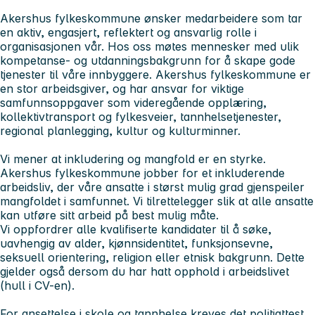
Akershus fylkeskommune ønsker medarbeidere som tar
en aktiv, engasjert, reflektert og ansvarlig rolle i
organisasjonen vår. Hos oss møtes mennesker med ulik
kompetanse- og utdanningsbakgrunn for å skape gode
tjenester til våre innbyggere. Akershus fylkeskommune er
en stor arbeidsgiver, og har ansvar for viktige
samfunnsoppgaver som videregående opplæring,
kollektivtransport og fylkesveier, tannhelsetjenester,
regional planlegging, kultur og kulturminner.
Vi mener at inkludering og mangfold er en styrke.
Akershus fylkeskommune jobber for et inkluderende
arbeidsliv, der våre ansatte i størst mulig grad gjenspeiler
mangfoldet i samfunnet. Vi tilrettelegger slik at alle ansatte
kan utføre sitt arbeid på best mulig måte.
Vi oppfordrer alle kvalifiserte kandidater til å søke,
uavhengig av alder, kjønnsidentitet, funksjonsevne,
seksuell orientering, religion eller etnisk bakgrunn. Dette
gjelder også dersom du har hatt opphold i arbeidslivet
(hull i CV-en).
For ansettelse i skole og tannhelse kreves det politiattest