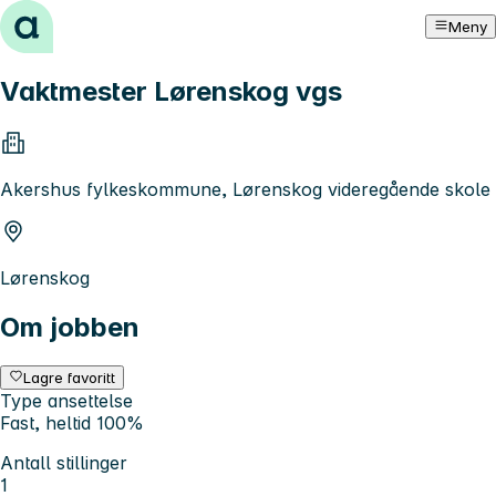
Hopp til innhold
Meny
Vaktmester Lørenskog vgs
Akershus fylkeskommune, Lørenskog videregående skole
Lørenskog
Om jobben
Lagre favoritt
Type ansettelse
Fast, heltid 100%
Antall stillinger
1