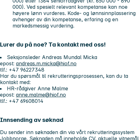
000) eller 1364 seniorrådgiver (kr. 650 000 - 890
000). Ved spesielt relevant kompetanse kan noe
høyere lønn vurderes. Kode- og lønnsinnplassering
avhenger av din kompetanse, erfaring og en
markedsmessig vurdering.
Lurer du på noe? Ta kontakt med oss!
Seksjonsleder Andreas Mundal Micka
epost:
andreas.m.micka@hiof.no
tlf.: +47 96227348
Har du spørsmål til rekrutteringsprosessen, kan du ta
kontakt med:
HR-rådgiver Anne Malme
epost:
anne.malme@hiof.no
tlf.: +47 69608014
Innsending av søknad
Du sender inn søknaden din via vårt rekrutteringssystem
Jobbnorge. Søknaden må inneholde CV, aktuelle vitnemål