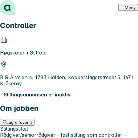
Hopp til innhold
Meny
Controller
Høgskolen i Østfold
B R A veien 4, 1783 Halden, Kobberslagerstredet 5, 1671
Kråkerøy
Stillingsannonsen er inaktiv.
Om jobben
Lagre favoritt
Stillingstittel
Rådgiver/seniorrådgiver - fast stilling som controller -