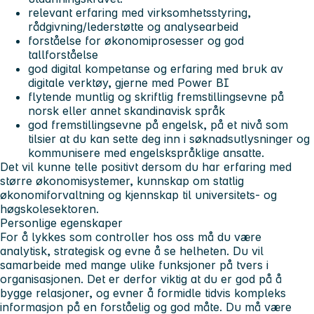
relevant erfaring med virksomhetsstyring,
rådgivning/lederstøtte og analysearbeid
forståelse for økonomiprosesser og god
tallforståelse
god digital kompetanse og erfaring med bruk av
digitale verktøy, gjerne med Power BI
flytende muntlig og skriftlig fremstillingsevne på
norsk eller annet skandinavisk språk
god fremstillingsevne på engelsk, på et nivå som
tilsier at du kan sette deg inn i søknadsutlysninger og
kommunisere med engelskspråklige ansatte.
Det vil kunne telle positivt dersom du har erfaring med
større økonomisystemer, kunnskap om statlig
økonomiforvaltning og kjennskap til universitets- og
høgskolesektoren.
Personlige egenskaper
For å lykkes som controller hos oss må du være
analytisk, strategisk og evne å se helheten. Du vil
samarbeide med mange ulike funksjoner på tvers i
organisasjonen. Det er derfor viktig at du er god på å
bygge relasjoner, og evner å formidle tidvis kompleks
informasjon på en forståelig og god måte. Du må være