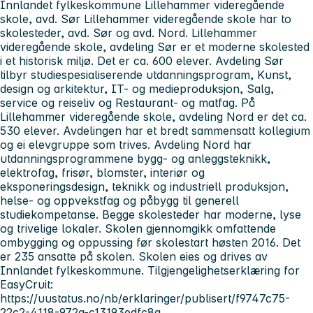
Innlandet fylkeskommune Lillehammer videregående
skole, avd. Sør Lillehammer videregående skole har to
skolesteder, avd. Sør og avd. Nord. Lillehammer
videregående skole, avdeling Sør er et moderne skolested
i et historisk miljø. Det er ca. 600 elever. Avdeling Sør
tilbyr studiespesialiserende utdanningsprogram, Kunst,
design og arkitektur, IT- og medieproduksjon, Salg,
service og reiseliv og Restaurant- og matfag. På
Lillehammer videregående skole, avdeling Nord er det ca.
530 elever. Avdelingen har et bredt sammensatt kollegium
og ei elevgruppe som trives. Avdeling Nord har
utdanningsprogrammene bygg- og anleggsteknikk,
elektrofag, frisør, blomster, interiør og
eksponeringsdesign, teknikk og industriell produksjon,
helse- og oppvekstfag og påbygg til generell
studiekompetanse. Begge skolesteder har moderne, lyse
og trivelige lokaler. Skolen gjennomgikk omfattende
ombygging og oppussing før skolestart høsten 2016. Det
er 235 ansatte på skolen. Skolen eies og drives av
Innlandet fylkeskommune. Tilgjengelighetserklæring for
EasyCruit:
https://uustatus.no/nb/erklaringer/publisert/f9747c75-
22c2-4118-972a-c13193edfc8a