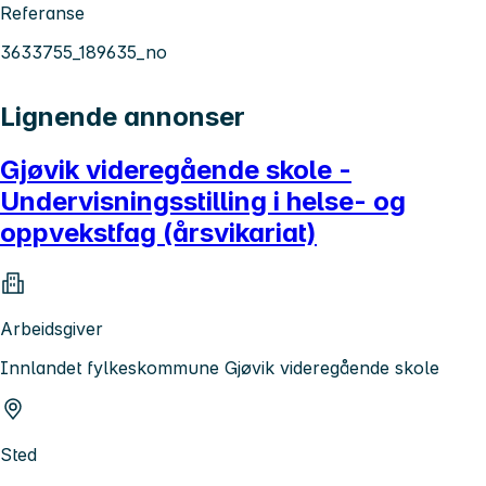
Referanse
3633755_189635_no
Lignende annonser
Gjøvik videregående skole -
Undervisningsstilling i helse- og
oppvekstfag (årsvikariat)
Arbeidsgiver
Innlandet fylkeskommune Gjøvik videregående skole
Sted