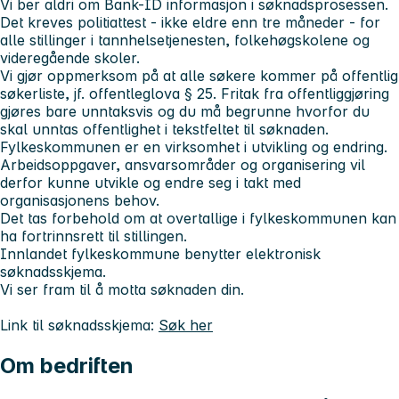
Vi ber aldri om Bank-ID informasjon i søknadsprosessen.
Det kreves politiattest - ikke eldre enn tre måneder - for
alle stillinger i tannhelsetjenesten, folkehøgskolene og
videregående skoler.
Vi gjør oppmerksom på at alle søkere kommer på offentlig
søkerliste, jf. offentleglova § 25. Fritak fra offentliggjøring
gjøres bare unntaksvis og du må begrunne hvorfor du
skal unntas offentlighet i tekstfeltet til søknaden.
Fylkeskommunen er en virksomhet i utvikling og endring.
Arbeidsoppgaver, ansvarsområder og organisering vil
derfor kunne utvikle og endre seg i takt med
organisasjonens behov.
Det tas forbehold om at overtallige i fylkeskommunen kan
ha fortrinnsrett til stillingen.
Innlandet fylkeskommune benytter elektronisk
søknadsskjema.
Vi ser fram til å motta søknaden din.
Link til søknadsskjema:
Søk her
Om bedriften