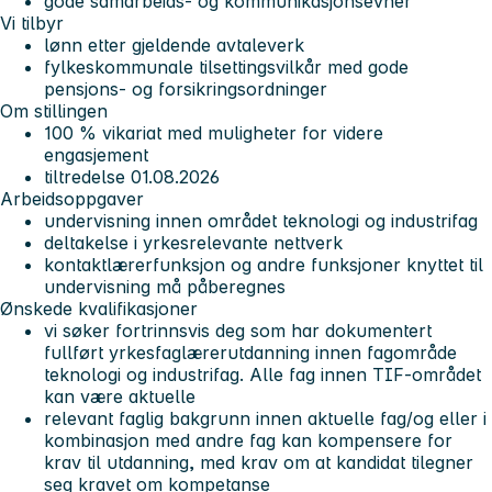
gode samarbeids- og kommunikasjonsevner
Vi tilbyr
lønn etter gjeldende avtaleverk
fylkeskommunale tilsettingsvilkår med gode
pensjons- og forsikringsordninger
Om stillingen
100 % vikariat med muligheter for videre
engasjement
tiltredelse 01.08.2026
Arbeidsoppgaver
undervisning innen området teknologi og industrifag
deltakelse i yrkesrelevante nettverk
kontaktlærerfunksjon og andre funksjoner knyttet til
undervisning må påberegnes
Ønskede kvalifikasjoner
vi søker fortrinnsvis deg som har dokumentert
fullført yrkesfaglærerutdanning innen fagområde
teknologi og industrifag. Alle fag innen TIF-området
kan være aktuelle
relevant faglig bakgrunn innen aktuelle fag/og eller i
kombinasjon med andre fag kan kompensere for
krav til utdanning, med krav om at kandidat tilegner
seg kravet om kompetanse