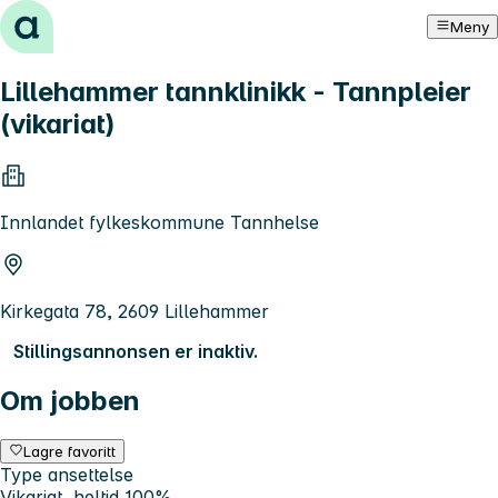
Hopp til innhold
Meny
Lillehammer tannklinikk - Tannpleier
(vikariat)
Innlandet fylkeskommune Tannhelse
Kirkegata 78, 2609 Lillehammer
Stillingsannonsen er inaktiv.
Om jobben
Lagre favoritt
Type ansettelse
Vikariat, heltid 100%