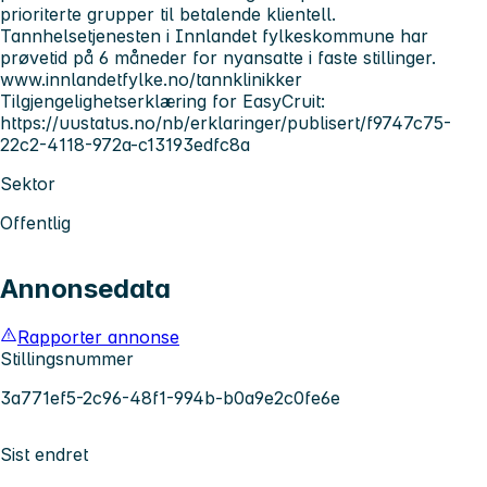
prioriterte grupper til betalende klientell.
Tannhelsetjenesten i Innlandet fylkeskommune har
prøvetid på 6 måneder for nyansatte i faste stillinger.
www.innlandetfylke.no/tannklinikker
Tilgjengelighetserklæring for EasyCruit:
https://uustatus.no/nb/erklaringer/publisert/f9747c75-
22c2-4118-972a-c13193edfc8a
Sektor
Offentlig
Annonsedata
Rapporter annonse
Stillingsnummer
3a771ef5-2c96-48f1-994b-b0a9e2c0fe6e
Sist endret