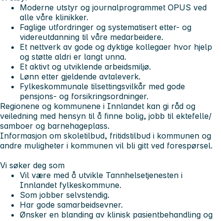
Moderne utstyr og journalprogrammet OPUS ved
alle våre klinikker.
Faglige utfordringer og systematisert etter- og
videreutdanning til våre medarbeidere.
Et nettverk av gode og dyktige kollegaer hvor hjelp
og støtte aldri er langt unna.
Et aktivt og utviklende arbeidsmiljø.
Lønn etter gjeldende avtaleverk.
Fylkeskommunale tilsettingsvilkår med gode
pensjons- og forsikringsordninger.
Regionene og kommunene i Innlandet kan gi råd og
veiledning med hensyn til å finne bolig, jobb til ektefelle/
samboer og barnehageplass.
Informasjon om skoletilbud, fritidstilbud i kommunen og
andre muligheter i kommunen vil bli gitt ved forespørsel.
Vi søker deg som
Vil være med å utvikle Tannhelsetjenesten i
Innlandet fylkeskommune.
Som jobber selvstendig.
Har gode samarbeidsevner.
Ønsker en blanding av klinisk pasientbehandling og