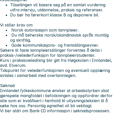
Tilsettingen vil basere seg på en samlet vurdering
utfra intervju, utdannelse, praksis og referanser.
Du bør ha førerkort klasse B og disponere bil.
Vi stiller krav om
Norsk autorisasjon som tannpleier.
Du må beherske norsk/skandinavisk språk muntlig
og skriftlig.
Gode kommunikasjons- og fremstillingsevner.
Søkere til faste tannpleierstillinger forventes å delta i
praksis-/veilederfunksjon for tannpleierstudenter.
Kurs i praksisveiledning blir gitt fra Høgskolen i Innlandet,
avd. Elverum.
Tidspunkt for veilederfunksjonen og eventuelt opplæring
avtales i samarbeid med overtannlegen.
Søknad
Innlandet fylkeskommune ønsker at arbeidsstyrken skal
gjenspeile mangfoldet i befolkningen og oppfordrer derfor
alle som er kvalifisert i henhold til utlysningsteksten til å
søke hos oss. Personlig egnethet vil bli vektlagt.
Vi ber aldri om Bank-ID informasjon i søknadsprosessen.