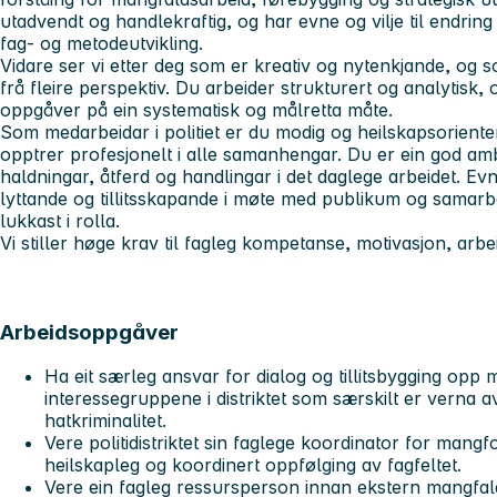
utadvendt og handlekraftig, og har evne og vilje til endring
fag- og metodeutvikling.
Vidare ser vi etter deg som er kreativ og nytenkjande, og s
frå fleire perspektiv. Du arbeider strukturert og analytisk
oppgåver på ein systematisk og målretta måte.
Som medarbeidar i politiet er du modig og heilskapsorienter
opptrer profesjonelt i alle samanhengar. Du er ein god am
haldningar, åtferd og handlingar i det daglege arbeidet. Ev
lyttande og tillitsskapande i møte med publikum og samarb
lukkast i rolla.
Vi stiller høge krav til fagleg kompetanse, motivasjon, arbei
Arbeidsoppgåver
Ha eit særleg ansvar for dialog og tillitsbygging opp
interessegruppene i distriktet som særskilt er verna
hatkriminalitet.
Vere politidistriktet sin faglege koordinator for mangf
heilskapleg og koordinert oppfølging av fagfeltet.
Vere ein fagleg ressursperson innan ekstern mangfal