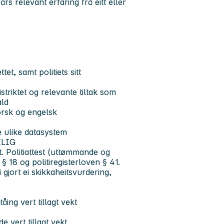
s relevant erfaring frå eitt eller
et, samt politiets sitt
istriktet og relevante tiltak som
ald
orsk og engelsk
e ulike datasystem
ELIG
t. Politiattest (uttømmande og
n § 18 og politiregisterloven § 41.
li gjort ei skikkaheitsvurdering,
ng vert tillagt vekt
e vert tillagt vekt