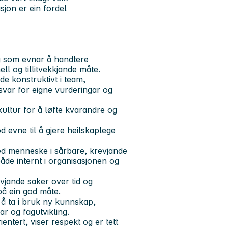
sjon er ein fordel
og som evnar å handtere
l og tillitvekkjande måte.
e konstruktivt i team,
svar for eigne vurderingar og
 kultur for å løfte kvarandre og
d evne til å gjere heilskaplege
med menneske i sårbare, krevjande
 både internt i organisasjonen og
revjande saker over tid og
på ein god måte.
l å ta i bruk ny kunnskap,
r og fagutvikling.
entert, viser respekt og er tett