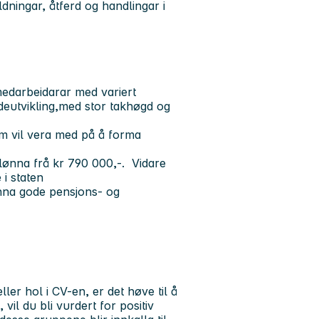
dningar, åtferd og handlingar i
 medarbeidarar med variert
deutvikling,med stor takhøgd og
m vil vera med på å forma
t lønna frå kr 790 000,-. Vidare
 i staten
nna gode pensjons- og
er hol i CV-en, er det høve til å
 vil du bli vurdert for positiv