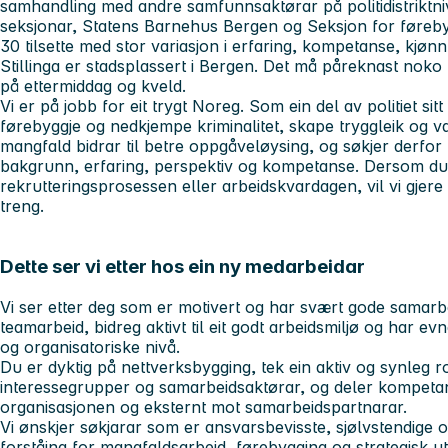
samhandling med andre samfunnsaktørar på politidistriktniv
seksjonar, Statens Barnehus Bergen og Seksjon for førebyg
30 tilsette med stor variasjon i erfaring, kompetanse, kjøn
Stillinga er stadsplassert i Bergen. Det må påreknast nok
på ettermiddag og kveld.
Vi er på jobb for eit trygt Noreg. Som ein del av politiet si
førebyggje og nedkjempe kriminalitet, skape tryggleik og var
mangfald bidrar til betre oppgåveløysing, og søkjer derfo
bakgrunn, erfaring, perspektiv og kompetanse. Dersom du h
rekrutteringsprosessen eller arbeidskvardagen, vil vi gjere 
treng.
Dette ser vi etter hos ein ny medarbeidar
Vi ser etter deg som er motivert og har svært gode samarb
teamarbeid, bidreg aktivt til eit godt arbeidsmiljø og har ev
og organisatoriske nivå.
Du er dyktig på nettverksbygging, tek ein aktiv og synleg ro
interessegrupper og samarbeidsaktørar, og deler kompetans
organisasjonen og eksternt mot samarbeidspartnarar.
Vi ønskjer søkjarar som er ansvarsbevisste, sjølvstendige
forståing for mangfaldsarbeid, førebygging og strategisk utv