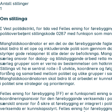
Antall stillinger
1
Om stillinga
I Vest politidistrikt, for tida ved Felles eining for førebyggin
politioverbetjent stillingskode 0287 med funksjon som ma
Mangfaldskoordinator er ein del av dei førebyggande fagleiara
skal bidra til eit ope og inkluderande politi som gjennom dia
styrkjer gode relasjoner til alle deler av befolkninga. Mang
særleg ansvar for dialog- og tillitsbyggjande arbeid retta mo
særleg grupper som er verna av bestemmelser om hatkrimi
Stillinga vil ha ei sentral rolle i å utvikle, koordinere og fø
fortåing og samarbeid mellom politiet og ulike grupper i s
Mangfaldskoordinatoren skal bidra til at arbeidet er kunn
i politiet sine strategiar og prioriteringar.
Felles eining for førebygging (FF) er ei funksjonell eining 
koordineringsansvar for den førebyggande verksemda i politi
særskilt ansvar for å sikre at førebygging er integrert i polit
verksemda er kunnskapsstyrt. Felles eining for førebygging h