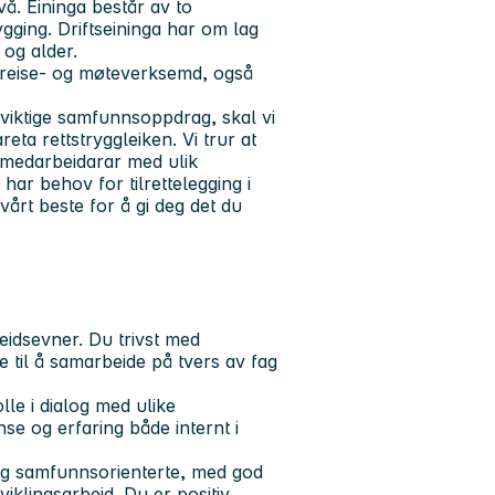
å. Eininga består av to
ging. Driftseininga har om lag
n og alder.
o reise- og møteverksemd, også
tt viktige samfunnsoppdrag, skal vi
eta rettstryggleiken. Vi trur at
r medarbeidarar med ulik
ar behov for tilrettelegging i
vårt beste for å gi deg det du
eidsevner. Du trivst med
ne til å samarbeide på tvers av fag
lle i dialog med ulike
e og erfaring både internt i
 og samfunnsorienterte, med god
iklingsarbeid. Du er positiv,