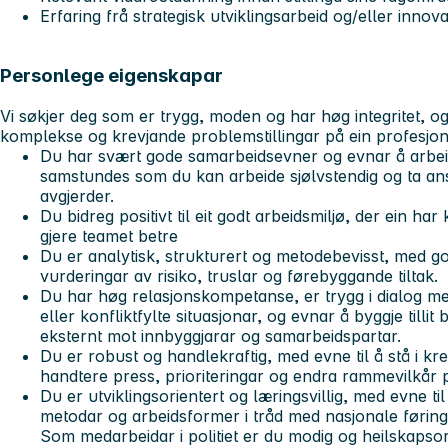
Erfaring frå strategisk utviklingsarbeid og/eller innova
Personlege eigenskapar
Vi søkjer deg som er trygg, moden og har høg integritet, 
komplekse og krevjande problemstillingar på ein profesjonel
Du har
svært gode samarbeidsevner
og evnar å arbeid
samstundes som du kan arbeide sjølvstendig og ta an
avgjerder.
Du
bidreg positivt til eit godt arbeidsmiljø
, der ein har
gjere teamet betre
Du er
analytisk, strukturert og metodebevisst
, med go
vurderingar av risiko, truslar og førebyggande tiltak.
Du har
høg relasjonskompetanse
, er trygg i dialog 
eller konfliktfylte situasjonar, og evnar å byggje tillit
eksternt mot innbyggjarar og samarbeidspartar.
Du er
robust og handlekraftig
, med evne til å stå i k
handtere press, prioriteringar og endra rammevilkår 
Du er
utviklingsorientert og læringsvillig
, med evne ti
metodar og arbeidsformer i tråd med nasjonale føringa
Som medarbeidar i politiet er du modig og heilskapsori