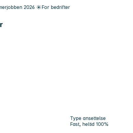
erjobben
2026
☀️
For bedrifter
r
Type ansettelse
Fast, heltid 100%