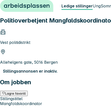
Hopp til innhold
Ledige stillinger
Ung
Somm
Politioverbetjent Mangfaldskoordinato
Vest politidistrikt
Allehelgens gate, 5016 Bergen
Stillingsannonsen er inaktiv.
Om jobben
Lagre favoritt
Stillingstittel
Mangfoldskoordinator