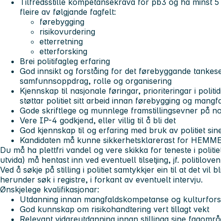
Tilfredsstille kompetansekrava for pb3 og ha minst 5 år
fleire av følgjande fagfelt:
førebygging
risikovurdering
etterretning
etterforsking
Brei politifagleg erfaring
God innsikt og forståing for det førebyggande tankesett
samfunnsoppdrag, rolle og organisering
Kjennskap til nasjonale føringar, prioriteringar i politid
støttar politiet sitt arbeid innan førebygging og mangf
Gode skriftlege og munnlege framstillingsevner på n
Vere IP-4 godkjend, eller villig til å bli det
God kjennskap til og erfaring med bruk av politiet sin
Kandidaten må kunne sikkerhetsklarerast for HEMM
Du må ha plettfri vandel og vere skikka for teneste i politie
utvida) må hentast inn ved eventuell tilsetjing, jf. politilove
Ved å søkje på stilling i politiet samtykkjer ein til at det vil b
herunder søk i registre, i forkant av eventuelt intervju.
Ønskjelege kvalifikasjonar:
Utdanning innan mangfaldskompetanse og kulturforståi
God kunnskap om risikohandtering vert tillagt vekt
Relevant vidareutdanning innan stillinga sine fagområd