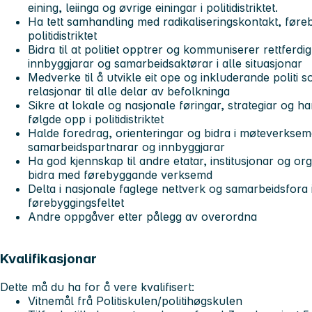
eining, leiinga og øvrige einingar i politidistriktet.
Ha tett samhandling med radikaliseringskontakt, føreb
politidistriktet
Bidra til at politiet opptrer og kommuniserer rettferdi
innbyggjarar og samarbeidsaktørar i alle situasjonar
Medverke til å utvikle eit ope og inkluderande politi s
relasjonar til alle delar av befolkninga
Sikre at lokale og nasjonale føringar, strategiar og ha
følgde opp i politidistriktet
Halde foredrag, orienteringar og bidra i møteverksemd 
samarbeidspartnarar og innbyggjarar
Ha god kjennskap til andre etatar, institusjonar og org
bidra med førebyggande verksemd
Delta i nasjonale faglege nettverk og samarbeidsfora
førebyggingsfeltet
Andre oppgåver etter pålegg av overordna
Kvalifikasjonar
Dette må du ha for å vere kvalifisert:
Vitnemål frå Politiskulen/politihøgskulen