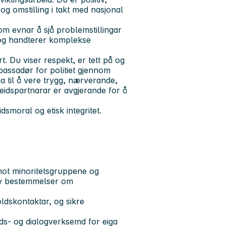
 og omstilling i takt med nasjonal
om evnar å sjå problemstillingar
, og handterer komplekse
t. Du viser respekt, er tett på og
bassadør for politiet gjennom
na til å vere trygg, nærverande,
eidspartnarar er avgjerande for å
dsmoral og etisk integritet.
 mot minoritetsgruppene og
 av bestemmelser om
oldskontaktar, og sikre
ds- og dialogverksemd for eiga