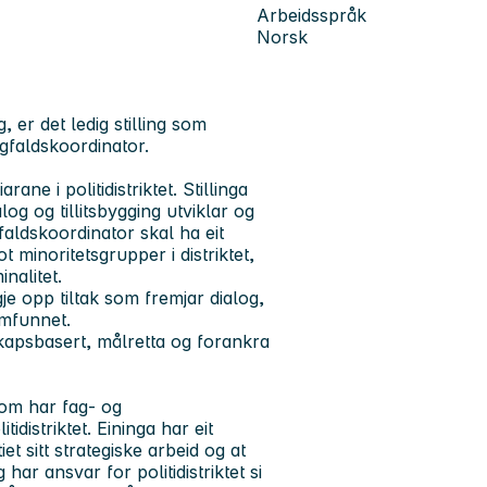
Arbeidsspråk
Norsk
g, er det ledig stilling som
ngfaldskoordinator.
ne i politidistriktet. Stillinga
log og tillitsbygging utviklar og
faldskoordinator skal ha eit
t minoritetsgrupper i distriktet,
nalitet.
lgje opp tiltak som fremjar dialog,
amfunnet.
skapsbasert, målretta og forankra
som har fag- og
distriktet. Eininga har eit
iet sitt strategiske arbeid og at
ar ansvar for politidistriktet si