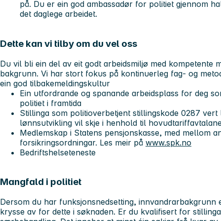
på. Du er ein god ambassadør for politiet gjennom hal
det daglege arbeidet.
Dette kan vi tilby om du vel oss
Du vil bli ein del av eit godt arbeidsmiljø med kompetente
bakgrunn. Vi har stort fokus på kontinuerleg fag- og meto
ein god tilbakemeldingskultur
Ein utfordrande og spanande arbeidsplass for deg so
politiet i framtida
Stillinga som politioverbetjent stillingskode 0287 ver
lønnsutvikling vil skje i henhold til hovudtariffavtalane
Medlemskap i Statens pensjonskasse, med mellom a
forsikringsordningar. Les meir på
www.spk.no
Bedriftshelseteneste
Mangfald i politiet
Dersom du har funksjonsnedsetting, innvandrarbakgrunn ell
krysse av for dette i søknaden. Er du kvalifisert for stillinga,