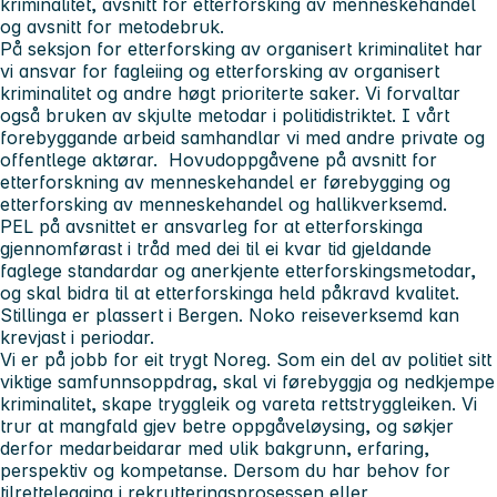
kriminalitet, avsnitt for etterforsking av menneskehandel
og avsnitt for metodebruk.
På seksjon for etterforsking av organisert kriminalitet har
vi ansvar for fagleiing og etterforsking av organisert
kriminalitet og andre høgt prioriterte saker. Vi forvaltar
også bruken av skjulte metodar i politidistriktet. I vårt
forebyggande arbeid samhandlar vi med andre private og
offentlege aktørar.
Hovudoppgåvene på avsnitt for
etterforskning av menneskehandel er førebygging og
etterforsking av menneskehandel og hallikverksemd.
PEL på avsnittet er ansvarleg for at etterforskinga
gjennomførast i tråd med dei til ei kvar tid gjeldande
faglege standardar og anerkjente etterforskingsmetodar,
og skal bidra til at etterforskinga held påkravd kvalitet.
Stillinga er plassert i Bergen. Noko reiseverksemd kan
krevjast i periodar.
Vi er på jobb for eit trygt Noreg. Som ein del av politiet sitt
viktige samfunnsoppdrag, skal vi førebyggja og nedkjempe
kriminalitet, skape tryggleik og vareta rettstryggleiken. Vi
trur at mangfald gjev betre oppgåveløysing, og søkjer
derfor medarbeidarar med ulik bakgrunn, erfaring,
perspektiv og kompetanse. Dersom du har behov for
tilrettelegging i rekrutteringsprosessen eller