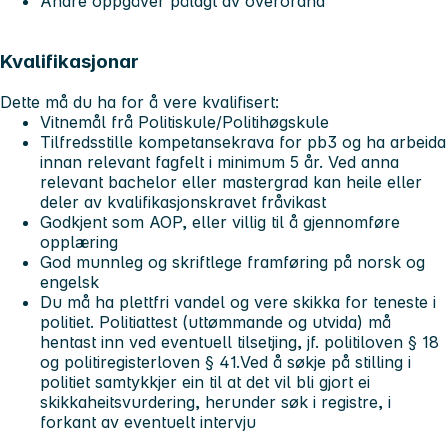
Andre oppgåver pålagt av overordna
Kvalifikasjonar
Dette må du ha for å vere kvalifisert:
Vitnemål frå Politiskule/Politihøgskule
Tilfredsstille kompetansekrava for pb3 og ha arbeida
innan relevant fagfelt i minimum 5 år. Ved anna
relevant bachelor eller mastergrad kan heile eller
deler av kvalifikasjonskravet fråvikast
Godkjent som AOP, eller villig til å gjennomføre
opplæring
God munnleg og skriftlege framføring på norsk og
engelsk
Du må ha plettfri vandel og vere skikka for teneste i
politiet. Politiattest (uttømmande og utvida) må
hentast inn ved eventuell tilsetjing, jf. politiloven § 18
og politiregisterloven § 41.Ved å søkje på stilling i
politiet samtykkjer ein til at det vil bli gjort ei
skikkaheitsvurdering, herunder søk i registre, i
forkant av eventuelt intervju