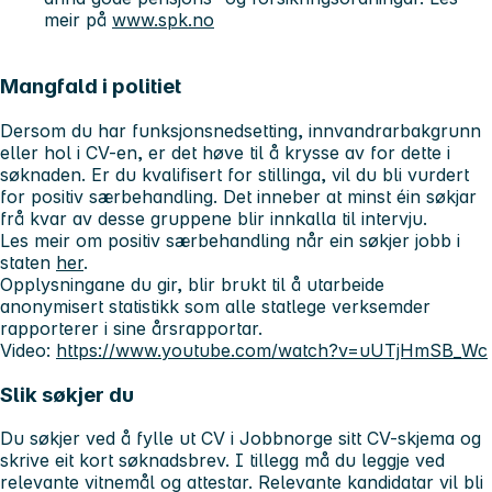
meir på
www.spk.no
Mangfald i politiet
Dersom du har funksjonsnedsetting, innvandrarbakgrunn
eller hol i CV-en, er det høve til å krysse av for dette i
søknaden. Er du kvalifisert for stillinga, vil du bli vurdert
for positiv særbehandling. Det inneber at minst éin søkjar
frå kvar av desse gruppene blir innkalla til intervju.
Les meir om positiv særbehandling når ein søkjer jobb i
staten
her
.
Opplysningane du gir, blir brukt til å utarbeide
anonymisert statistikk som alle statlege verksemder
rapporterer i sine årsrapportar.
Video:
https://www.youtube.com/watch?v=uUTjHmSB_Wc
Slik søkjer du
Du søkjer ved å fylle ut CV i Jobbnorge sitt CV-skjema og
skrive eit kort søknadsbrev. I tillegg må du leggje ved
relevante vitnemål og attestar. Relevante kandidatar vil bli