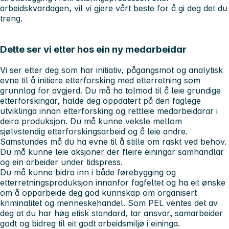
arbeidskvardagen, vil vi gjere vårt beste for å gi deg det du
treng.
Dette ser vi etter hos ein ny medarbeidar
Vi ser etter deg som har initiativ, pågangsmot og analytisk
evne til å initiere etterforsking med etterretning som
grunnlag for avgjerd. Du må ha tolmod til å leie grundige
etterforskingar, halde deg oppdatert på den faglege
utviklinga innan etterforsking og rettleie medarbeidarar i
deira produksjon. Du må kunne veksle mellom
sjølvstendig etterforskingsarbeid og å leie andre.
Samstundes må du ha evne til å stille om raskt ved behov.
Du må kunne leie aksjoner der fleire einingar samhandlar
og ein arbeider under tidspress.
Du må kunne bidra inn i både førebygging og
etterretningsproduksjon innanfor fagfeltet og ha eit ønske
om å opparbeide deg god kunnskap om organisert
kriminalitet og menneskehandel. Som PEL ventes det av
deg at du har høg etisk standard, tar ansvar, samarbeider
godt og bidreg til eit godt arbeidsmiljø i eininga.