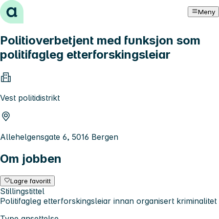
Hopp til innhold
Meny
Politioverbetjent med funksjon som
politifagleg etterforskingsleiar
Vest politidistrikt
Allehelgensgate 6, 5016 Bergen
Om jobben
Lagre favoritt
Stillingstittel
Politifagleg etterforskingsleiar innan organisert kriminalitet
Type ansettelse