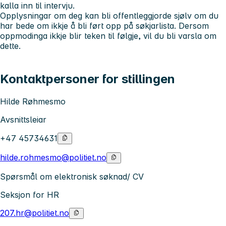
kalla inn til intervju.
Opplysningar om deg kan bli offentleggjorde sjølv om du
har bede om ikkje å bli ført opp på søkjarlista. Dersom
oppmodinga ikkje blir teken til følgje, vil du bli varsla om
dette.
Kontaktpersoner for stillingen
Hilde Røhmesmo
Avsnittsleiar
+47 45734631
hilde.rohmesmo@politiet.no
Spørsmål om elektronisk søknad/ CV
Seksjon for HR
207.hr@politiet.no