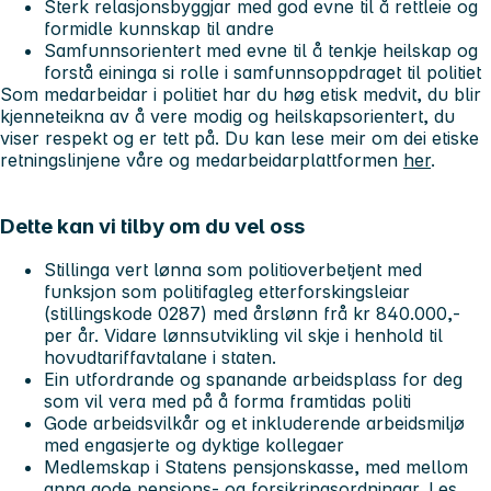
Sterk relasjonsbyggjar med god evne til å rettleie og
formidle kunnskap til andre
Samfunnsorientert med evne til å tenkje heilskap og
forstå eininga si rolle i samfunnsoppdraget til politiet
Som medarbeidar i politiet har du høg etisk medvit, du blir
kjenneteikna av å vere modig og heilskapsorientert, du
viser respekt og er tett på. Du kan lese meir om dei etiske
retningslinjene våre og medarbeidarplattformen
her
.
Dette kan vi tilby om du vel oss
Stillinga vert lønna som politioverbetjent med
funksjon som politifagleg etterforskingsleiar
(stillingskode 0287) med årslønn frå kr 840.000,-
per år. Vidare lønnsutvikling vil skje i henhold til
hovudtariffavtalane i staten.
Ein utfordrande og spanande arbeidsplass for deg
som vil vera med på å forma framtidas politi
Gode arbeidsvilkår og et inkluderende arbeidsmiljø
med engasjerte og dyktige kollegaer
Medlemskap i Statens pensjonskasse, med mellom
anna gode pensjons- og forsikringsordningar. Les