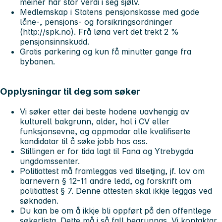
meiner har stor verdi i seg sjølv.
Medlemskap i Statens pensjonskasse med gode
låne-, pensjons- og forsikringsordninger
(http://spk.no). Frå løna vert det trekt 2 %
pensjonsinnskudd.
Gratis parkering og kun få minutter gange fra
bybanen.
Opplysningar til deg som søker
Vi søker etter dei beste hodene uavhengig av
kulturell bakgrunn, alder, hol i CV eller
funksjonsevne, og oppmodar alle kvalifiserte
kandidatar til å søke jobb hos oss.
Stillingen er for tida lagt til Fana og Ytrebygda
ungdomssenter.
Politiattest må framleggas ved tilsetjing, jf. lov om
barnevern § 12-11 andre ledd, og forskrift om
politiattest § 7. Denne attesten skal ikkje leggas ved
søknaden.
Du kan be om å ikkje bli oppført på den offentlege
søkerlista. Dette må i så fall begrunnas. Vi kontaktar