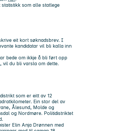
statistikk som alle statlege
krive eit kort søknadsbrev. I
vante kandidatar vil bli kalla inn
r bede om ikkje å bli ført opp
 vil du bli varsla om dette.
istrikt som er eitt av 12
adratkilometer. Ein stor del av
byane, Ålesund, Molde og
dal og Nordmøre. Politidistriktet
d.
timeister Elin Anja Drønnen med
seiningar med til saman 18