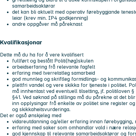
samarbeidsaktørar
det kan bli aktuelt med operativ førebyggjande tenes
leiar (krev min. IP4 godkjenning)
andre oppgåver må påreknast
Kvalifikasjonar
Dette må du ha for å vere kvalifisert
fullført og bestått Politi(høg)skulen
arbeidserfaring frå relevante fagfelt
erfaring med tverretatleg samarbeid
god munnleg og skriftleg formidlings- og kommunika
plettfri vandel og vere skikka for tjeneste i politiet. P
må innhentast ved eventuell tilsetting, jf. politiloven §
§41. Ved søknad på stillinga må du pårekne at det bli
inn opplysingar frå enkelte av politiet sine register og
og skikkaheitsvurderinga.
Det er også ønskjeleg med
vidareutdanning og/eller erfaring innan førebygging, r
erfaring med saker som omhandlar vald i nære relasj
god kjennskap til relevante samarbeidsaktørar og for