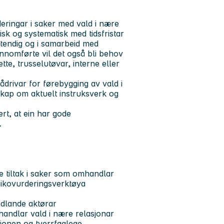
deringar i saker med vald i nære
isk og systematisk med tidsfristar
vstendig og i samarbeid med
ennomførte vil det også bli behov
tte, trusselutøvar, interne eller
ådrivar for førebygging av vald i
skap om aktuelt instruksverk og
ert, at ein har gode
.
e tiltak i saker som omhandlar
isikovurderingsverktøya
ndlande aktørar
handlar vald i nære relasjonar
asjonen og tverrfaglege