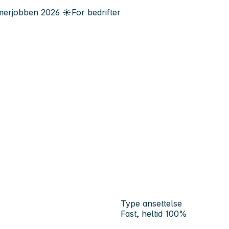
erjobben
2026
☀️
For bedrifter
Type ansettelse
Fast, heltid 100%