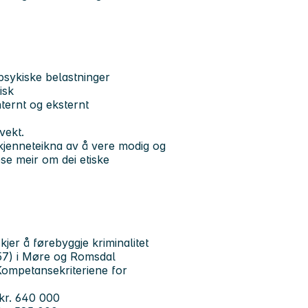
 psykiske belastninger
isk
ternt og eksternt
vekt.
 kjenneteikna av å vere modig og
ese meir om dei etiske
kjer å førebyggje kriminalitet
1457) i Møre og Romsdal
 Kompetansekriteriene for
- kr. 640 000