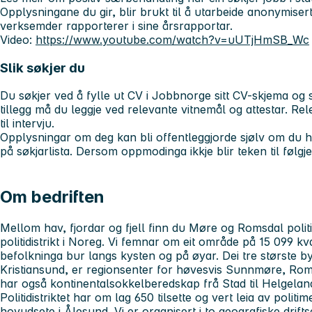
Opplysningane du gir, blir brukt til å utarbeide anonymisert 
verksemder rapporterer i sine årsrapportar.
Video:
https://www.youtube.com/watch?v=uUTjHmSB_Wc
Slik søkjer du
Du søkjer ved å fylle ut CV i Jobbnorge sitt CV-skjema og s
tillegg må du leggje ved relevante vitnemål og attestar. Rele
til intervju.
Opplysningar om deg kan bli offentleggjorde sjølv om du ha
på søkjarlista. Dersom oppmodinga ikkje blir teken til følgje,
Om bedriften
Mellom hav, fjordar og fjell finn du Møre og Romsdal politid
politidistrikt i Noreg. Vi femnar om eit område på 15 099 kv
befolkninga bur langs kysten og på øyar. Dei tre største 
Kristiansund, er regionsenter for høvesvis Sunnmøre, Roms
har også kontinentalsokkelberedskap frå Stad til Helgelan
Politidistriktet har om lag 650 tilsette og vert leia av poli
hovudsete i Ålesund. Vi er organisert i to geografiske drift