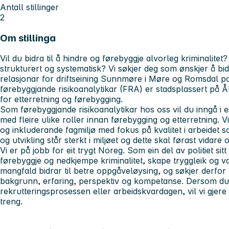
Antall stillinger
2
Om stillinga
Vil du bidra til å hindre og førebyggje alvorleg kriminalitet?
strukturert og systematisk? Vi søkjer deg som ønskjer å bid
relasjonar for driftseining Sunnmøre i Møre og Romsdal polit
førebyggjande risikoanalytikar (FRA) er stadsplassert på Ål
for etterretning og førebygging.
Som førebyggjande risikoanalytikar hos oss vil du inngå i ei
med fleire ulike roller innan førebygging og etterretning. Vi 
og inkluderande fagmiljø med fokus på kvalitet i arbeidet s
og utvikling står sterkt i miljøet og dette skal førast vidare 
Vi er på jobb for eit trygt Noreg. Som ein del av politiet si
førebyggje og nedkjempe kriminalitet, skape tryggleik og var
mangfald bidrar til betre oppgåveløysing, og søkjer derfo
bakgrunn, erfaring, perspektiv og kompetanse. Dersom du h
rekrutteringsprosessen eller arbeidskvardagen, vil vi gjere 
treng.