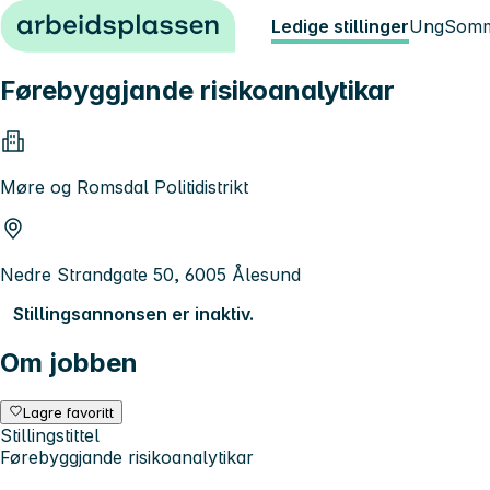
Hopp til innhold
Ledige stillinger
Ung
Somm
Førebyggjande risikoanalytikar
Møre og Romsdal Politidistrikt
Nedre Strandgate 50, 6005 Ålesund
Stillingsannonsen er inaktiv.
Om jobben
Lagre favoritt
Stillingstittel
Førebyggjande risikoanalytikar