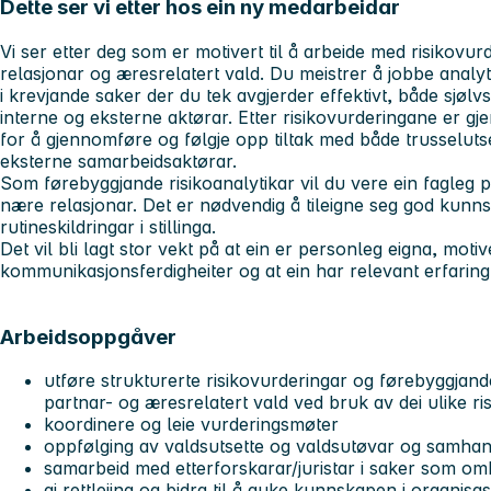
Dette ser vi etter hos ein ny medarbeidar
Vi ser etter deg som er motivert til å arbeide med risikovur
relasjonar og æresrelatert vald. Du meistrer å jobbe analyt
i krevjande saker der du tek avgjerder effektivt, både sjøl
interne og eksterne aktørar. Etter risikovurderingane er gj
for å gjennomføre og følgje opp tiltak med både trusselutse
eksterne samarbeidsaktørar.
Som førebyggjande risikoanalytikar vil du vere ein fagleg p
nære relasjonar. Det er nødvendig å tileigne seg god kunn
rutineskildringar i stillinga.
Det vil bli lagt stor vekt på at ein er personleg eigna, motiv
kommunikasjonsferdigheiter og at ein har relevant erfaring
Arbeidsoppgåver
utføre strukturerte risikovurderingar og førebyggjand
partnar- og æresrelatert vald ved bruk av dei ulike r
koordinere og leie vurderingsmøter
oppfølging av valdsutsette og valdsutøvar og samha
samarbeid med etterforskarar/juristar i saker som om
gi rettleiing og bidra til å auke kunnskapen i organis