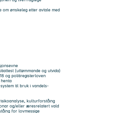
te om ønskeleg etter avtale med
sjonsevne
olitiattest (uttømmande og utvida)
 18 og politiregisterloven
r henta
 system til bruk i vandels-
isikoanalyse, kulturforståing
onar og/eller æresrelatert vald
ståing for lovmessige