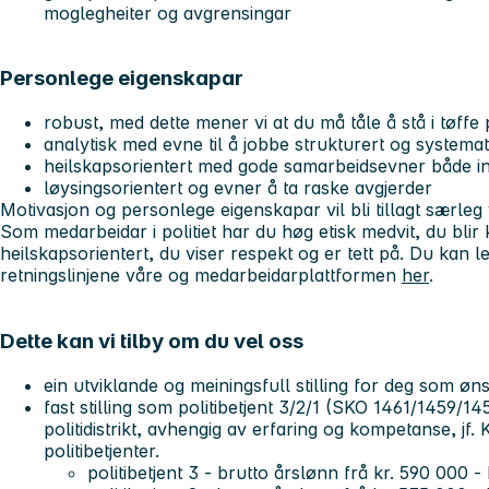
moglegheiter og avgrensingar
Personlege eigenskapar
robust, med dette mener vi at du må tåle å stå i tøffe
analytisk med evne til å jobbe strukturert og systemat
heilskapsorientert med gode samarbeidsevner både in
løysingsorientert og evner å ta raske avgjerder
Motivasjon og personlege eigenskapar vil bli tillagt særleg 
Som medarbeidar i politiet har du høg etisk medvit, du blir
heilskapsorientert, du viser respekt og er tett på. Du kan l
retningslinjene våre og medarbeidarplattformen
her
.
Dette kan vi tilby om du vel oss
ein utviklande og meiningsfull stilling for deg som øns
fast stilling som politibetjent 3/2/1 (SKO 1461/1459/
politidistrikt, avhengig av erfaring og kompetanse, jf.
politibetjenter.
politibetjent 3 - brutto årslønn frå kr. 590 000 