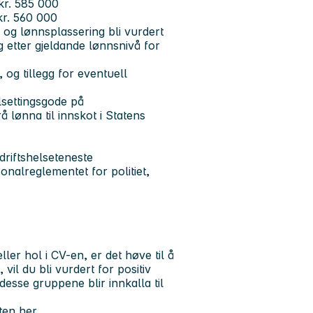
 kr. 585 000
 kr. 560 000
e og lønnsplassering bli vurdert
g etter gjeldande lønnsnivå for
 og tillegg for eventuell
lsettingsgode på
å lønna til innskot i Statens
edriftshelseteneste
sonalreglementet for politiet,
er hol i CV-en, er det høve til å
 vil du bli vurdert for positiv
desse gruppene blir innkalla til
aten
her
.