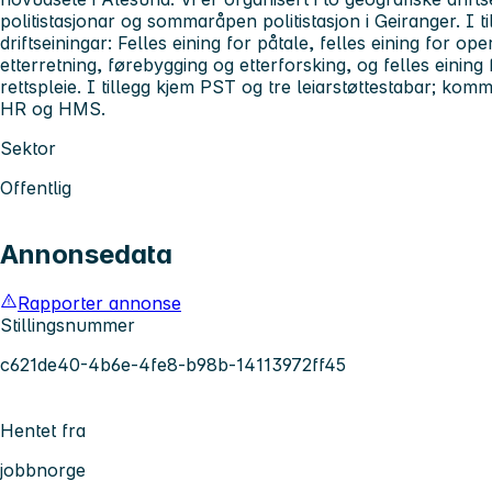
politistasjonar og sommaråpen politistasjon i Geiranger. I ti
driftseiningar: Felles eining for påtale, felles eining for ope
etterretning, førebygging og etterforsking, og felles eining f
rettspleie. I tillegg kjem PST og tre leiarstøttestabar; ko
HR og HMS.
Sektor
Offentlig
Annonsedata
Rapporter annonse
Stillingsnummer
c621de40-4b6e-4fe8-b98b-14113972ff45
Hentet fra
jobbnorge