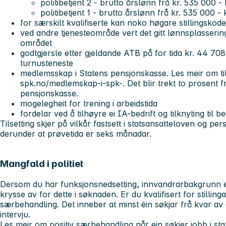
politibetjent 2 - brutto årslønn frå kr. 535 000 -
politibetjent 1 - brutto årslønn frå kr. 535 000 -
for særskilt kvalifiserte kan noko høgare stillingskod
ved andre tjenesteområde vert det gitt lønnsplasserin
området
godtgjersle etter gjeldande ATB på for tida kr. 44 708,
turnusteneste
medlemsskap i Statens pensjonskasse. Les meir om ti
spk.no/medlemskap-i-spk-. Det blir trekt to prosent fr
pensjonskasse.
mogelegheit for trening i arbeidstida
fordelar ved å tilhøyre ei IA-bedrift og tilknyting til b
Tilsetting skjer på vilkår fastsett i statsansatteloven og per
derunder at prøvetida er seks månadar.
Mangfald i politiet
Dersom du har funksjonsnedsetting, innvandrarbakgrunn ell
krysse av for dette i søknaden. Er du kvalifisert for stillinga,
særbehandling. Det inneber at minst éin søkjar frå kvar av 
intervju.
Les meir om positiv særbehandling når ein søkjer jobb i st