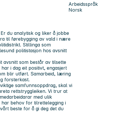
Arbeidsspråk
Norsk
 Er du analytisk og liker å jobbe
ra til førebygging av vald i nære
idistrikt. Stillinga som
esund politistasjon hos avsnitt
t avsnitt som består av tilsette
har i dag eit positivt, engasjert
om blir utført. Samarbeid, læring
og forsterkast.
tt viktige samfunnsoppdrag, skal vi
eta rettstryggleiken. Vi trur at
r medarbeidarar med ulik
ar behov for tilrettelegging i
vårt beste for å gi deg det du