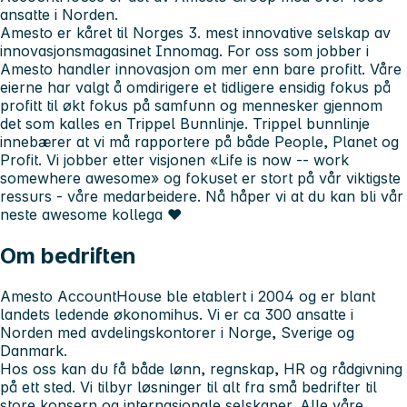
ansatte i Norden.
Amesto er kåret til Norges 3. mest innovative selskap av
innovasjonsmagasinet Innomag. For oss som jobber i
Amesto handler innovasjon om mer enn bare profitt. Våre
eierne har valgt å omdirigere et tidligere ensidig fokus på
profitt til økt fokus på samfunn og mennesker gjennom
det som kalles en Trippel Bunnlinje. Trippel bunnlinje
innebærer at vi må rapportere på både People, Planet og
Profit. Vi jobber etter visjonen «Life is now -- work
somewhere awesome» og fokuset er stort på vår viktigste
ressurs - våre medarbeidere. Nå håper vi at du kan bli vår
neste awesome kollega ❤
Om bedriften
Amesto AccountHouse ble etablert i 2004 og er blant
landets ledende økonomihus. Vi er ca 300 ansatte i
Norden med avdelingskontorer i Norge, Sverige og
Danmark.
Hos oss kan du få både lønn, regnskap, HR og rådgivning
på ett sted. Vi tilbyr løsninger til alt fra små bedrifter til
store konsern og internasjonale selskaper. Alle våre