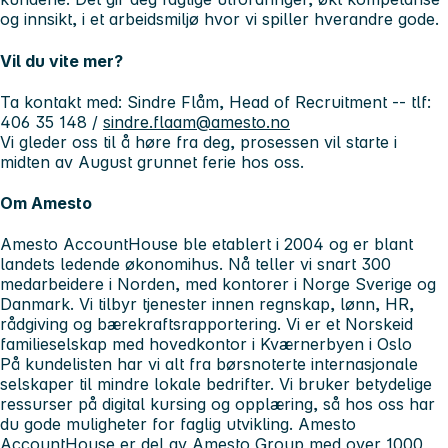
og innsikt, i et arbeidsmiljø hvor vi spiller hverandre gode.
Vil du vite mer?
Ta kontakt med:
Sindre Flåm
, Head of Recruitment -- tlf:
406 35 148 /
sindre.flaam@amesto.no
Vi gleder oss til å høre fra deg, prosessen vil starte i
midten av August grunnet ferie hos oss.
Om Amesto
Amesto AccountHouse ble etablert i 2004 og er blant
landets ledende økonomihus. Nå teller vi snart 300
medarbeidere i Norden, med kontorer i Norge Sverige og
Danmark. Vi tilbyr tjenester innen regnskap, lønn, HR,
rådgiving og bærekraftsrapportering. Vi er et Norskeid
familieselskap med hovedkontor i Kværnerbyen i Oslo
På kundelisten har vi alt fra børsnoterte internasjonale
selskaper til mindre lokale bedrifter. Vi bruker betydelige
ressurser på digital kursing og opplæring, så hos oss har
du gode muligheter for faglig utvikling. Amesto
AccountHouse er del av Amesto Group med over 1000