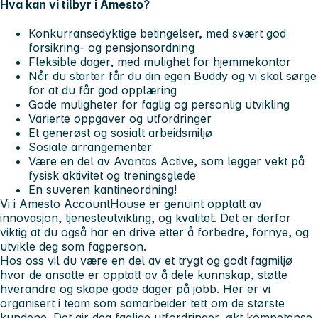
Hva kan vi tilbyr i Amesto?
Konkurransedyktige betingelser, med svært god
forsikring- og pensjonsordning
Fleksible dager, med mulighet for hjemmekontor
Når du starter får du din egen Buddy og vi skal sørge
for at du får god opplæring
Gode muligheter for faglig og personlig utvikling
Varierte oppgaver og utfordringer
Et generøst og sosialt arbeidsmiljø
Sosiale arrangementer
Være en del av Avantas Active, som legger vekt på
fysisk aktivitet og treningsglede
En suveren kantineordning!
Vi i Amesto AccountHouse er genuint opptatt av
innovasjon, tjenesteutvikling, og kvalitet. Det er derfor
viktig at du også har en drive etter å forbedre, fornye, og
utvikle deg som fagperson.
Hos oss vil du være en del av et trygt og godt fagmiljø
hvor de ansatte er opptatt av å dele kunnskap, støtte
hverandre og skape gode dager på jobb. Her er vi
organisert i team som samarbeider tett om de største
kundene. Det gir deg faglige utfordringer, økt kompetanse