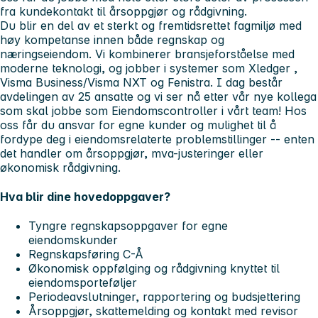
fra kundekontakt til årsoppgjør og rådgivning.
Du blir en del av et sterkt og fremtidsrettet fagmiljø med
høy kompetanse innen både regnskap og
næringseiendom. Vi kombinerer bransjeforståelse med
moderne teknologi, og jobber i systemer som
Xledger
,
Visma Business/Visma NXT
og
Fenistra
. I dag består
avdelingen av 25 ansatte og vi ser nå etter vår nye kollega
som skal jobbe som Eiendomscontroller i vårt team! Hos
oss får du ansvar for egne kunder og mulighet til å
fordype deg i eiendomsrelaterte problemstillinger -- enten
det handler om årsoppgjør, mva-justeringer eller
økonomisk rådgivning.
Hva blir dine hovedoppgaver?
Tyngre regnskapsoppgaver for egne
eiendomskunder
Regnskapsføring C-Å
Økonomisk oppfølging og rådgivning knyttet til
eiendomsporteføljer
Periodeavslutninger, rapportering og budsjettering
Årsoppgjør, skattemelding og kontakt med revisor