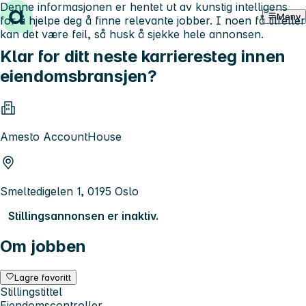
Denne informasjonen er hentet ut av kunstig intelligens
Hopp til innhold
Meny
for å hjelpe deg å finne relevante jobber. I noen få tilfeller
kan det være feil, så husk å sjekke hele annonsen.
Klar for ditt neste karrieresteg innen
eiendomsbransjen?
Amesto AccountHouse
Smeltedigelen 1, 0195 Oslo
Stillingsannonsen er inaktiv.
Om jobben
Lagre favoritt
Stillingstittel
Eiendomscontroller