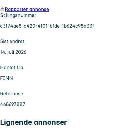
Rapporter annonse
Stillingsnummer
c3f74ae8-c420-4f01-bfde-1b624c98a33f
Sist endret
14. juli 2026
Hentet fra
FINN
Referanse
468697887
Lignende annonser