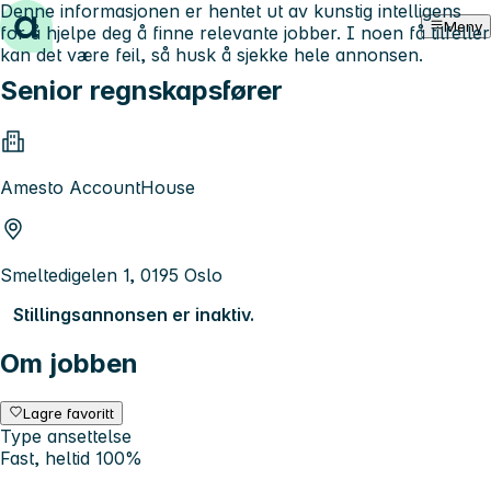
Denne informasjonen er hentet ut av kunstig intelligens
Hopp til innhold
Meny
for å hjelpe deg å finne relevante jobber. I noen få tilfeller
kan det være feil, så husk å sjekke hele annonsen.
Senior regnskapsfører
Amesto AccountHouse
Smeltedigelen 1, 0195 Oslo
Stillingsannonsen er inaktiv.
Om jobben
Lagre favoritt
Type ansettelse
Fast, heltid 100%