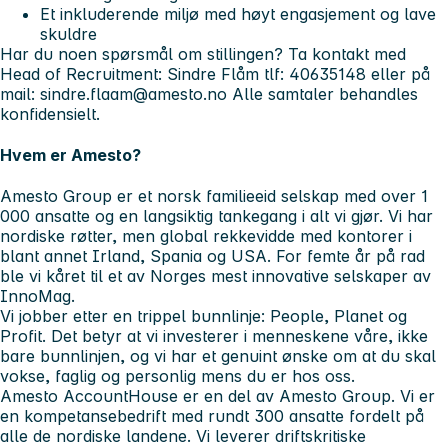
Et inkluderende miljø med høyt engasjement og lave
skuldre
Har du noen spørsmål om stillingen? Ta kontakt med
Head of Recruitment: Sindre Flåm tlf: 40635148 eller på
mail:
sindre.flaam@amesto.no
Alle samtaler behandles
konfidensielt.
Hvem er Amesto?
Amesto Group er et norsk familieeid selskap med over 1
000 ansatte og en langsiktig tankegang i alt vi gjør. Vi har
nordiske røtter, men global rekkevidde med kontorer i
blant annet Irland, Spania og USA. For femte år på rad
ble vi kåret til et av Norges mest innovative selskaper av
InnoMag.
Vi jobber etter en trippel bunnlinje: People, Planet og
Profit. Det betyr at vi investerer i menneskene våre, ikke
bare bunnlinjen, og vi har et genuint ønske om at du skal
vokse, faglig og personlig mens du er hos oss.
Amesto AccountHouse er en del av Amesto Group. Vi er
en kompetansebedrift med rundt 300 ansatte fordelt på
alle de nordiske landene. Vi leverer driftskritiske