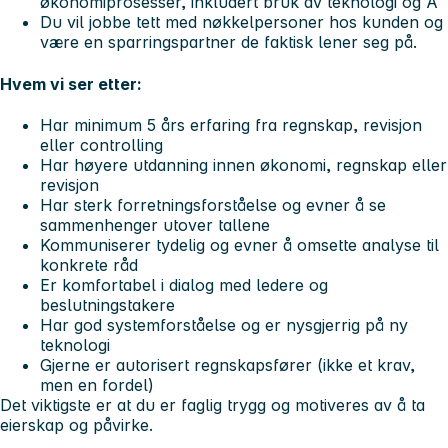
økonomiprosesser, inkludert bruk av teknologi og A
Du vil jobbe tett med nøkkelpersoner hos kunden og
være en sparringspartner de faktisk lener seg på.
Hvem vi ser etter:
Har minimum 5 års erfaring fra regnskap, revisjon
eller controlling
Har høyere utdanning innen økonomi, regnskap eller
revisjon
Har sterk forretningsforståelse og evner å se
sammenhenger utover tallene
Kommuniserer tydelig og evner å omsette analyse til
konkrete råd
Er komfortabel i dialog med ledere og
beslutningstakere
Har god systemforståelse og er nysgjerrig på ny
teknologi
Gjerne er autorisert regnskapsfører (ikke et krav,
men en fordel)
Det viktigste er at du er faglig trygg og motiveres av å ta
eierskap og påvirke.