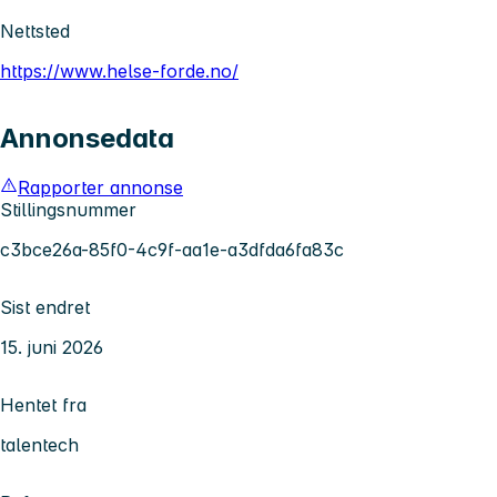
Nettsted
https://www.helse-forde.no/
Annonsedata
Rapporter annonse
Stillingsnummer
c3bce26a-85f0-4c9f-aa1e-a3dfda6fa83c
Sist endret
15. juni 2026
Hentet fra
talentech