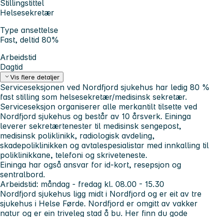
Stillingstittel
Helsesekretær
Type ansettelse
Fast, deltid 80%
Arbeidstid
Dagtid
Vis flere detaljer
Serviceseksjonen ved Nordfjord sjukehus har ledig 80 %
fast stilling som helsesekretær/medisinsk sekretær.
Serviceseksjon organiserer alle merkantilt tilsette ved
Nordfjord sjukehus og består av 10 årsverk. Eininga
leverer sekretærtenester til medisinsk sengepost,
medisinsk poliklinikk, radiologisk avdeling,
skadepoliklinikken og avtalespesialistar med innkalling til
poliklinikkane, telefoni og skriveteneste.
Eininga har også ansvar for id-kort, resepsjon og
sentralbord.
Arbeidstid
: måndag - fredag kl. 08.00 - 15.30
Nordfjord sjukehus ligg midt i Nordfjord og er eit av tre
sjukehus i Helse Førde. Nordfjord er omgitt av vakker
natur og er ein triveleg stad å bu. Her finn du gode