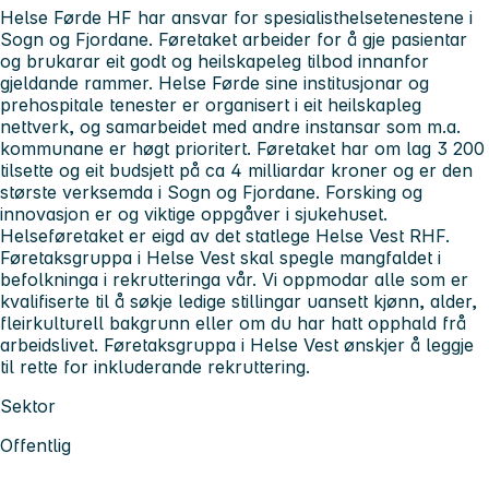
Helse Førde HF har ansvar for spesialisthelsetenestene i
Sogn og Fjordane. Føretaket arbeider for å gje pasientar
og brukarar eit godt og heilskapeleg tilbod innanfor
gjeldande rammer. Helse Førde sine institusjonar og
prehospitale tenester er organisert i eit heilskapleg
nettverk, og samarbeidet med andre instansar som m.a.
kommunane er høgt prioritert. Føretaket har om lag 3 200
tilsette og eit budsjett på ca 4 milliardar kroner og er den
største verksemda i Sogn og Fjordane. Forsking og
innovasjon er og viktige oppgåver i sjukehuset.
Helseføretaket er eigd av det statlege Helse Vest RHF.
Føretaksgruppa i Helse Vest skal spegle mangfaldet i
befolkninga i rekrutteringa vår. Vi oppmodar alle som er
kvalifiserte til å søkje ledige stillingar uansett kjønn, alder,
fleirkulturell bakgrunn eller om du har hatt opphald frå
arbeidslivet. Føretaksgruppa i Helse Vest ønskjer å leggje
til rette for inkluderande rekruttering.
Sektor
Offentlig