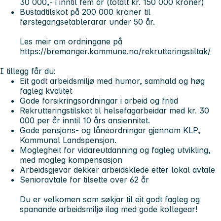
30 000,- i inntil fem år (totalt kr. 150 000 kroner)
Bustadtilskot på 200 000 kroner til
førstegangsetablerarar under 50 år.
Les meir om ordningane på
https://bremanger.kommune.no/rekrutteringstiltak/
I tillegg får du:
Eit godt arbeidsmiljø med humor, samhald og høg
fagleg kvalitet
Gode forsikringsordningar i arbeid og fritid
Rekrutteringstilskot til helsefagarbeidar med kr. 30
000 per år inntil 10 års ansiennitet.
Gode pensjons- og låneordningar gjennom KLP,
Kommunal Landspensjon.
Moglegheit for vidareutdanning og fagleg utvikling,
med mogleg kompensasjon
Arbeidsgjevar dekker arbeidsklede etter lokal avtale
Senioravtale for tilsette over 62 år
Du er velkomen som søkjar til eit godt fagleg og
spanande arbeidsmiljø ilag med gode kollegear!