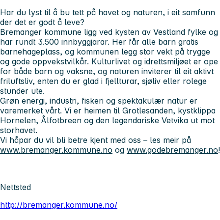
Har du lyst til å bu tett på havet og naturen, i eit samfunn
der det er godt å leve?
Bremanger kommune ligg ved kysten av Vestland fylke og
har rundt 3.500 innbyggjarar. Her får alle barn gratis
barnehageplass, og kommunen legg stor vekt på trygge
og gode oppvekstvilkår. Kulturlivet og idrettsmiljøet er ope
for både barn og vaksne, og naturen inviterer til eit aktivt
friluftsliv, enten du er glad i fjellturar, sjøliv eller rolege
stunder ute.
Grøn energi, industri, fiskeri og spektakulær natur er
varemerket vårt. Vi er heimen til Grotlesanden, kystklippa
Hornelen, Ålfotbreen og den legendariske Vetvika ut mot
storhavet.
Vi håpar du vil bli betre kjent med oss – les meir på
www.bremanger.kommune.no
og
www.godebremanger.no
!
Nettsted
http://bremanger.kommune.no/