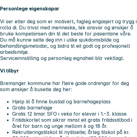
Personlege eigenskapar
Vi ser etter deg som er motivert, fagleg engasjert og trygg i
rolla di. Du trivst med menneske, tek ansvar og ønskjer å
bruke kompetansen din til det beste for pasientane våre.
Du må kunne sette deg inn i ulike sjukdomsbilde og
behandlingsmetodar, og bidra til eit godt og profesjonelt
arbeidsmiljø.
Serviceinnstilling og personleg eignaheit blir vektlagt.
Vi tilbyr
Bremanger kommune har fleire gode ordningar for deg
som ønskjer å busette deg her:
Hjelp til å finne bustad og barnehageplass
Gratis barnehage
Gratis 12 timar SFO i veka for elevar i 1.–3. klasse
Fritidskortet som sikrar minst eit gratis fritidsstilbod i
året for barn og unge mellom 6 og 18 år.
Rekrutteringstilskot til nytilsette; årleg tilskot på kr.