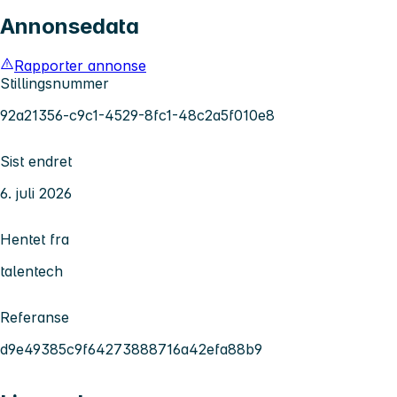
Annonsedata
Rapporter annonse
Stillingsnummer
92a21356-c9c1-4529-8fc1-48c2a5f010e8
Sist endret
6. juli 2026
Hentet fra
talentech
Referanse
d9e49385c9f64273888716a42efa88b9