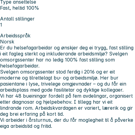
Type ansettelse
Fast, heltid 100%
Antall stillinger
1
Arbeidsspråk
Norsk
Er du helsefagarbeidar og ønskjer deg ei trygg, fast stilling
i eit fagleg sterkt og inkluderande arbeidsmiljø? Svelgen
omsorgssenter har no ledig 100% fast stilling som
helsefagarbeidar.
Svelgen omsorgssenter stod ferdig i 2016 og er eit
moderne og tilrettelagt bu- og arbeidsmiljø. Her bur
pasientane i lyse, trivelege omgjevnader – og du får ein
arbeidsplass med gode fasilitetar og dyktige kollegaer.
Vi har 48 bueiningar fordelt på fem avdelingar, organisert
etter diagnosar og hjelpebehov. I tillegg har vi eit
lindrande rom. Arbeidskvardagen er variert, lærerik og gir
deg brei erfaring på kort tid.
Vi arbeider i årsturnus, der du får moglegheit til å påverke
eiga arbeidstid og fritid.