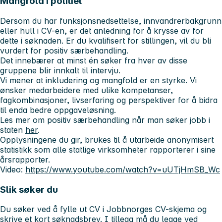
Mangfold i politiet
Dersom du har funksjonsnedsettelse, innvandrerbakgrunn
eller hull i CV-en, er det anledning for å krysse av for
dette i søknaden. Er du kvalifisert for stillingen, vil du bli
vurdert for positiv særbehandling.
Det innebærer at minst én søker fra hver av disse
gruppene blir innkalt til intervju.
Vi mener at inkludering og mangfold er en styrke. Vi
ønsker medarbeidere med ulike kompetanser,
fagkombinasjoner, livserfaring og perspektiver for å bidra
til enda bedre oppgaveløsning.
Les mer om positiv særbehandling når man søker jobb i
staten
her
.
Opplysningene du gir, brukes til å utarbeide anonymisert
statistikk som alle statlige virksomheter rapporterer i sine
årsrapporter.
Video:
https://www.youtube.com/watch?v=uUTjHmSB_Wc
Slik søker du
Du søker ved å fylle ut CV i Jobbnorges CV-skjema og
skrive et kort søknadsbrev. I tillegg må du legge ved