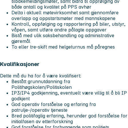
tilbakemeldingsmøter, samt bidra til oppfølging av
både antall og kvalitet på PPS avhør
Delta i aktuell møtevirksomhet samt gjennomføre
overlapp og oppstartsmøter med mannskapene
Kontroll, oppfølging og rapportering på biler, utstyr,
våpen, samt utføre andre pålagte oppgaver
Bistå med ulik saksbehandling og administrative
gjøremål
To eller tre-skift med helgeturnus må påregnes
Kvalifikasjoner
Dette må du ha for å være kvalifisert:
Bestått grunnutdanning fra
Politihøgskolen/Politiskolen
IP3/IP4 godkjenning, eventuelt være villig til å bli IP
godkjent
God operativ forståelse og erfaring fra
patrulje-/operativ tjeneste
Bred politifaglig erfaring, herunder god forståelse for
initialfasen av etterforskning
God forståelse for forbyggende som politiets