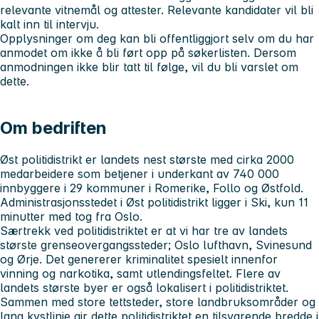
relevante vitnemål og attester. Relevante kandidater vil bli
kalt inn til intervju.
Opplysninger om deg kan bli offentliggjort selv om du har
anmodet om ikke å bli ført opp på søkerlisten. Dersom
anmodningen ikke blir tatt til følge, vil du bli varslet om
dette.
Om bedriften
Øst politidistrikt er landets nest største med cirka 2000
medarbeidere som betjener i underkant av 740 000
innbyggere i 29 kommuner i Romerike, Follo og Østfold.
Administrasjonsstedet i Øst politidistrikt ligger i Ski, kun 11
minutter med tog fra Oslo.
Særtrekk ved politidistriktet er at vi har tre av landets
største grenseovergangssteder; Oslo lufthavn, Svinesund
og Ørje. Det genererer kriminalitet spesielt innenfor
vinning og narkotika, samt utlendingsfeltet. Flere av
landets største byer er også lokalisert i politidistriktet.
Sammen med store tettsteder, store landbruksområder og
lang kystlinje gir dette politidistriktet en tilsvarende bredde i