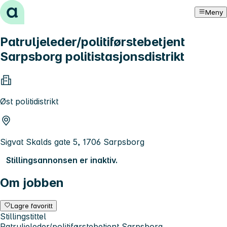
Hopp til innhold
Meny
Patruljeleder/politiførstebetjent
Sarpsborg politistasjonsdistrikt
Øst politidistrikt
Sigvat Skalds gate 5, 1706 Sarpsborg
Stillingsannonsen er inaktiv.
Om jobben
Lagre favoritt
Stillingstittel
Patruljeleder/politiførstebetjent Sarpsborg