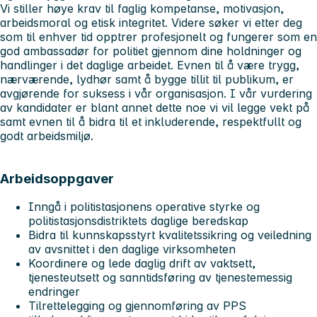
Vi stiller høye krav til faglig kompetanse, motivasjon,
arbeidsmoral og etisk integritet. Videre søker vi etter deg
som til enhver tid opptrer profesjonelt og fungerer som en
god ambassadør for politiet gjennom dine holdninger og
handlinger i det daglige arbeidet. Evnen til å være trygg,
nærværende, lydhør samt å bygge tillit til publikum, er
avgjørende for suksess i vår organisasjon. I vår vurdering
av kandidater er blant annet dette noe vi vil legge vekt på
samt evnen til å bidra til et inkluderende, respektfullt og
godt arbeidsmiljø.
Arbeidsoppgaver
Inngå i politistasjonens operative styrke og
politistasjonsdistriktets daglige beredskap
Bidra til kunnskapsstyrt kvalitetssikring og veiledning
av avsnittet i den daglige virksomheten
Koordinere og lede daglig drift av vaktsett,
tjenesteutsett og sanntidsføring av tjenestemessig
endringer
Tilrettelegging og gjennomføring av PPS