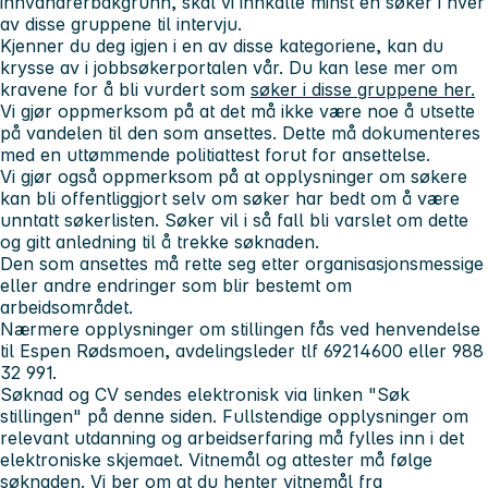
innvandrerbakgrunn, skal vi innkalle minst én søker i hver
av disse gruppene til intervju.
Kjenner du deg igjen i en av disse kategoriene, kan du
krysse av i jobbsøkerportalen vår. Du kan lese mer om
kravene for å bli vurdert som
søker i disse gruppene her.
Vi gjør oppmerksom på at det må ikke være noe å utsette
på vandelen til den som ansettes. Dette må dokumenteres
med en uttømmende politiattest forut for ansettelse.
Vi gjør også oppmerksom på at opplysninger om søkere
kan bli offentliggjort selv om søker har bedt om å være
unntatt søkerlisten. Søker vil i så fall bli varslet om dette
og gitt anledning til å trekke søknaden.
Den som ansettes må rette seg etter organisasjonsmessige
eller andre endringer som blir bestemt om
arbeidsområdet.
Nærmere opplysninger om stillingen fås ved henvendelse
til Espen Rødsmoen, avdelingsleder tlf 69214600 eller 988
32 991
.
Søknad og CV sendes elektronisk via linken "Søk
stillingen" på denne siden. Fullstendige opplysninger om
relevant utdanning og arbeidserfaring må fylles inn i det
elektroniske skjemaet. Vitnemål og attester må følge
søknaden. Vi ber om at du henter vitnemål fra