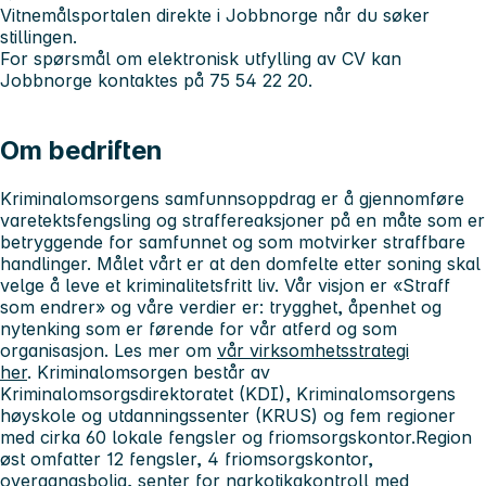
Vitnemålsportalen direkte i Jobbnorge når du søker
stillingen.
For spørsmål om elektronisk utfylling av CV kan
Jobbnorge kontaktes på 75 54 22 20.
Om bedriften
Kriminalomsorgens samfunnsoppdrag er å gjennomføre
varetektsfengsling og straffereaksjoner på en måte som er
betryggende for samfunnet og som motvirker straffbare
handlinger. Målet vårt er at den domfelte etter soning skal
velge å leve et kriminalitetsfritt liv. Vår visjon er «Straff
som endrer» og våre verdier er: trygghet, åpenhet og
nytenking som er førende for vår atferd og som
organisasjon. Les mer om
vår virksomhetsstrategi
her
. Kriminalomsorgen består av
Kriminalomsorgsdirektoratet (KDI), Kriminalomsorgens
høyskole og utdanningssenter (KRUS) og fem regioner
med cirka 60 lokale fengsler og friomsorgskontor.Region
øst omfatter 12 fengsler, 4 friomsorgskontor,
overgangsbolig, senter for narkotikakontroll med