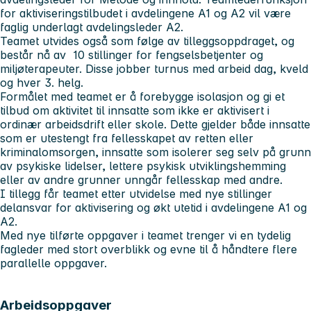
for aktiviseringstilbudet i avdelingene A1 og A2 vil være
faglig underlagt avdelingsleder A2.
Teamet utvides også som følge av tilleggsoppdraget, og
består nå av 10 stillinger for fengselsbetjenter og
miljøterapeuter. Disse jobber turnus med arbeid dag, kveld
og hver 3. helg.
Formålet med teamet er å forebygge isolasjon og gi et
tilbud om aktivitet til innsatte som ikke er aktivisert i
ordinær arbeidsdrift eller skole. Dette gjelder både innsatte
som er utestengt fra fellesskapet av retten eller
kriminalomsorgen, innsatte som isolerer seg selv på grunn
av psykiske lidelser, lettere psykisk utviklingshemming
eller av andre grunner unngår fellesskap med andre.
I tillegg får teamet etter utvidelse med nye stillinger
delansvar for aktivisering og økt utetid i avdelingene A1 og
A2.
Med nye tilførte oppgaver i teamet trenger vi en tydelig
fagleder med stort overblikk og evne til å håndtere flere
parallelle oppgaver.
Arbeidsoppgaver