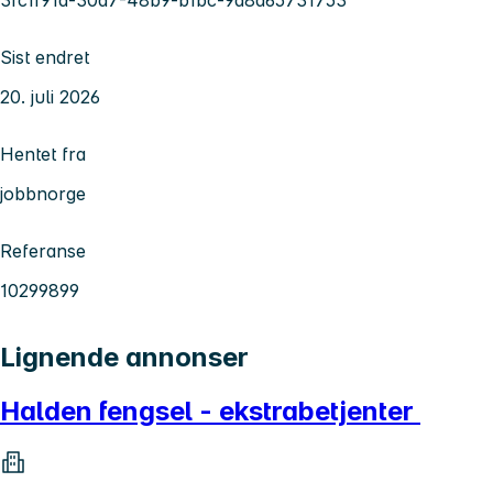
3fc1f91d-30d7-48b9-b1bc-9a8d65731753
Sist endret
20. juli 2026
Hentet fra
jobbnorge
Referanse
10299899
Lignende annonser
Halden fengsel - ekstrabetjenter