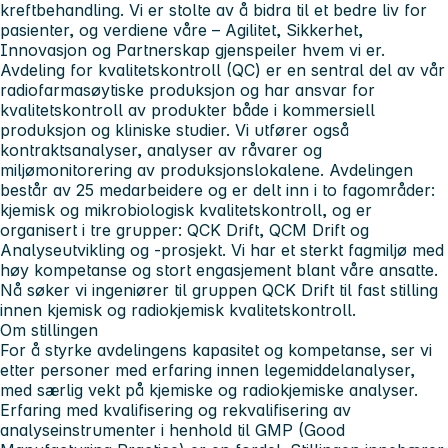
kreftbehandling. Vi er stolte av å bidra til et bedre liv for
pasienter, og verdiene våre – Agilitet, Sikkerhet,
Innovasjon og Partnerskap gjenspeiler hvem vi er.
Avdeling for kvalitetskontroll (QC)
er en sentral del av vår
radiofarmasøytiske produksjon og har ansvar for
kvalitetskontroll av produkter både i kommersiell
produksjon og kliniske studier. Vi utfører også
kontraktsanalyser, analyser av råvarer og
miljømonitorering av produksjonslokalene. Avdelingen
består av 25 medarbeidere og er delt inn i to fagområder:
kjemisk og mikrobiologisk kvalitetskontroll, og er
organisert i tre grupper: QCK Drift, QCM Drift og
Analyseutvikling og -prosjekt. Vi har et sterkt fagmiljø med
høy kompetanse og stort engasjement blant våre ansatte.
Nå søker vi ingeniører til gruppen QCK Drift til fast stilling
innen kjemisk og radiokjemisk kvalitetskontroll.
Om stillingen
For å styrke avdelingens kapasitet og kompetanse, ser vi
etter personer med erfaring innen legemiddelanalyser,
med særlig vekt på kjemiske og radiokjemiske analyser.
Erfaring med kvalifisering og rekvalifisering av
analyseinstrumenter i henhold til GMP (Good