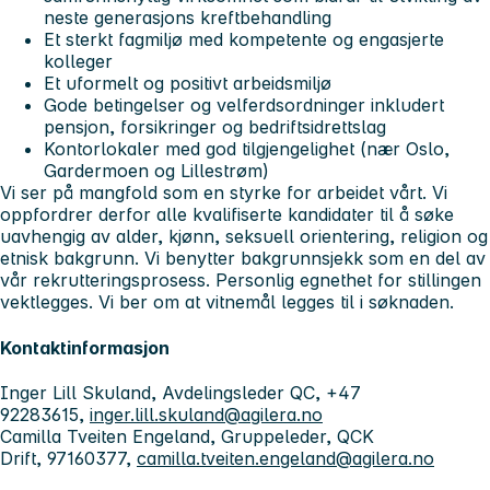
neste generasjons kreftbehandling
Et sterkt fagmiljø med kompetente og engasjerte
kolleger
Et uformelt og positivt arbeidsmiljø
Gode betingelser og velferdsordninger inkludert
pensjon, forsikringer og bedriftsidrettslag
Kontorlokaler med god tilgjengelighet (nær Oslo,
Gardermoen og Lillestrøm)
Vi ser på mangfold som en styrke for arbeidet vårt. Vi
oppfordrer derfor alle kvalifiserte kandidater til å søke
uavhengig av alder, kjønn, seksuell orientering, religion og
etnisk bakgrunn. Vi benytter bakgrunnsjekk som en del av
vår rekrutteringsprosess. Personlig egnethet for stillingen
vektlegges. Vi ber om at vitnemål legges til i søknaden.
Kontaktinformasjon
Inger Lill Skuland, Avdelingsleder QC, +47
92283615,
inger.lill.skuland@agilera.no
Camilla Tveiten Engeland, Gruppeleder, QCK
Drift, 97160377,
camilla.tveiten.engeland@agilera.no