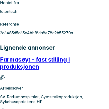
Hentet fra
talentech
Referanse
2d6485d5d65e4bbf8da8e78c9b53270a
Lignende annonser
Farmasøyt - fast stilling i
produksjonen
Arbeidsgiver
SA Radiumhospitalet, Cytostatikaproduksjon,
Sykehusapotekene HF