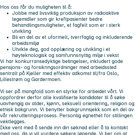
Hos oss får du muligheten til å:
Jobbe med livsviktig produksjon av radioaktive
legemidler som gir kreftpasienter bedre
behandlingsmuligheter, et fagfelt som er i sterk
utvikling
Bli en del av et uformelt, tverrfaglig og inkluderende
arbeidsmiljø
Utvikle deg, god opplæring og utvikling i et
høyteknologisk og samfunnsnyttig miljø i vekst
Vi har konkurransedyktige betingelser, inkludert gode
pensjons- og forsikringsordninger med arbeidssted
sentralt på Kjeller med effektiv adkomst til/fra Oslo,
Lillestrøm og Gardermoen.
Vi ser på mangfold som en styrke for arbeidet vårt. Vi
oppfordrer derfor alle kvalifiserte kandidater til å søke
uavhengig av alder, kjønn, seksuell orientering, religion og
etnisk bakgrunn. Vi benytter bakgrunnsjekk som en del av
vår rekrutteringsprosess. Personlig egnethet for stillingen
vektlegges.
I
kke vent med å sende inn din søknad eller å ta kontakt
med oss, da vi vil vurdere søkere løpende.
Vi ber om at