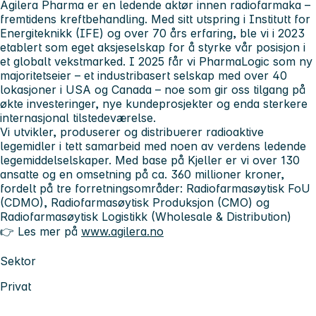
Agilera Pharma er en ledende aktør innen radiofarmaka –
fremtidens kreftbehandling.
Med sitt utspring i Institutt for
Energiteknikk (IFE) og over 70 års erfaring, ble vi i 2023
etablert som eget aksjeselskap for å styrke vår posisjon i
et globalt vekstmarked. I 2025 får vi PharmaLogic som ny
majoritetseier – et industribasert selskap med over 40
lokasjoner i USA og Canada – noe som gir oss tilgang på
økte investeringer, nye kundeprosjekter og enda sterkere
internasjonal tilstedeværelse.
Vi utvikler, produserer og distribuerer radioaktive
legemidler i tett samarbeid med noen av verdens ledende
legemiddelselskaper. Med base på Kjeller er vi over 130
ansatte og en omsetning på ca. 360 millioner kroner,
fordelt på tre forretningsområder:
Radiofarmasøytisk FoU
(CDMO), Radiofarmasøytisk Produksjon (CMO) og
Radiofarmasøytisk Logistikk (Wholesale & Distribution)
👉 Les mer på
www.agilera.no
Sektor
Privat