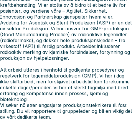
kreftbehandling. Vi er stolte av å bidra til et bedre liv for
pasienter, og verdiene våre – Agilitet, Sikkerhet,
Innovasjon og Partnerskap gjenspeiler hvem vi er.
Avdeling for Aseptisk og Steril Produksjon (ASP)
er en del
av sektor Produksjon. Vi har ansvar for GMP-produksjon
(Good Manufacturing Practice) av radioaktive legemidler
(radiofarmaka), og dekker hele produksjonskjeden – fra
virkestoff (API) til ferdig produkt. Arbeidet inkluderer
radioaktiv merking av kjemiske forbindelser, fortynning og
produksjon av hjelpeløsninger.
Alt arbeid utføres i henhold til godkjente prosedyrer og
regelverk for legemiddelproduksjon (GMP). Vi har i dag
ikke skiftarbeid, men forskjøvet arbeidstid kan forekomme
enkelte dager/perioder. Vi har et sterkt fagmiljø med bred
erfaring og kompetanse innen prosess, kjemi og
bioteknologi.
Vi søker nå etter
engasjerte produksjonsteknikere til fast
stilling
. Du vil rapportere til gruppeleder og bli en viktig del
av vårt dedikerte team.