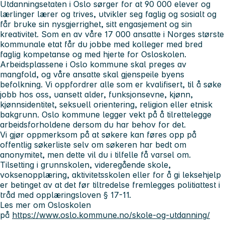
Utdanningsetaten i Oslo sørger for at 90 000 elever og
lærlinger lærer og trives, utvikler seg faglig og sosialt og
får bruke sin nysgjerrighet, sitt engasjement og sin
kreativitet. Som en av våre 17 000 ansatte i Norges største
kommunale etat får du jobbe med kolleger med bred
faglig kompetanse og med hjerte for Osloskolen.
Arbeidsplassene i Oslo kommune skal preges av
mangfold, og våre ansatte skal gjenspeile byens
befolkning. Vi oppfordrer alle som er kvalifisert, til å søke
jobb hos oss, uansett alder, funksjonsevne, kjønn,
kjønnsidentitet, seksuell orientering, religion eller etnisk
bakgrunn. Oslo kommune legger vekt på å tilrettelegge
arbeidsforholdene dersom du har behov for det.
Vi gjør oppmerksom på at søkere kan føres opp på
offentlig søkerliste selv om søkeren har bedt om
anonymitet, men dette vil du i tilfelle få varsel om.
Tilsetting i grunnskolen, videregående skole,
voksenopplæring, aktivitetsskolen eller for å gi leksehjelp
er betinget av at det før tiltredelse fremlegges politiattest i
tråd med opplæringsloven § 17-11.
Les mer om Osloskolen
på
https://www.oslo.kommune.no/skole-og-utdanning/