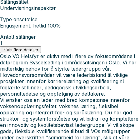
Stillingstittel
Undervisningsinspektør
Type ansettelse
Engasjement, heltid 100%
Antall stillinger
1
Vis flere detaljer
Oslo VO Helsfyr er aktivt med i flere av fokusområdene i
delprogram Sysselsetting i områdesatsingen i Oslo. Vi har
midlertidig behov for å styrke ledergruppa vår.
Hovedansvarsområder vil være lederbistand til viktige
prosjekter innenfor karrierelæring og kvalifisering til
faglærte stillinger, pedagogisk utviklingsarbeid,
personalledelse og oppfølging av deltakere.
Vi ønsker oss en leder med bred kompetanse innenfor
voksenopplæringsfeltet: voksnes læring, fleksibel
opplæring og integrert fag- og språklæring. Du har god
struktur- og systemforståelse og vil bidra i og komplettere
en innovativ og kvalitetsbevisst ledergruppe. Vi vil skape
gode, fleksible kvalifiserende tilbud til VOs målgrupper
under overskriften "samarbeid for læring", slik at våre