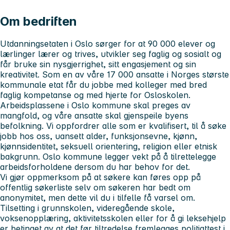
Om bedriften
Utdanningsetaten i Oslo sørger for at 90 000 elever og
lærlinger lærer og trives, utvikler seg faglig og sosialt og
får bruke sin nysgjerrighet, sitt engasjement og sin
kreativitet. Som en av våre 17 000 ansatte i Norges største
kommunale etat får du jobbe med kolleger med bred
faglig kompetanse og med hjerte for Osloskolen.
Arbeidsplassene i Oslo kommune skal preges av
mangfold, og våre ansatte skal gjenspeile byens
befolkning. Vi oppfordrer alle som er kvalifisert, til å søke
jobb hos oss, uansett alder, funksjonsevne, kjønn,
kjønnsidentitet, seksuell orientering, religion eller etnisk
bakgrunn. Oslo kommune legger vekt på å tilrettelegge
arbeidsforholdene dersom du har behov for det.
Vi gjør oppmerksom på at søkere kan føres opp på
offentlig søkerliste selv om søkeren har bedt om
anonymitet, men dette vil du i tilfelle få varsel om.
Tilsetting i grunnskolen, videregående skole,
voksenopplæring, aktivitetsskolen eller for å gi leksehjelp
er betinget av at det før tiltredelse fremlegges politiattest i