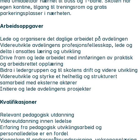
med umiddelbar nærhet til buss og T-bane. Skolen har
egen kantine, tilgang til treningsrom og gratis
parkeringsplasser i nærheten.
Arbeidsoppgaver
Lede og organisere det daglige arbeidet på avdelingen
Videreutvikle avdelingens profesjonsfellesskap, lede og
delta i ansattes læring og utvikling
Drive fram og lede arbeidet med innføringen av praktisk
og arbeidsrettet opplæring
Bidra i ledergruppen og til skolens drift og videre utvikling
Videreutvikle og styrke et helhetlig og strukturert
samarbeid med eksterne aktører
Initiere og lede avdelingens prosjekter
Kvalifikasjoner
Relevant pedagogisk utdanning
Videreutdanning innen ledelse
Erfaring fra pedagogisk utviklingsarbeid og
personalledelse er en fordel
Kjennskap til andrespråksundervisning, voksenopplæring