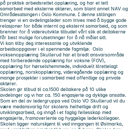
på praktisk arbeidsrettet opplæring, og har et tett
samarbeid med eksterne aktører, som blant annet NAV og
Områdesatsingen i Oslo Kommune. I denne stillingen
trenger vi en avdelingsleder som trives med å bygge gode
relasjoner for både internt og eksternt samarbeid, og som
brenner for å videreutvikle tilbudet vårt slik at deltakerne
får best mulige forutsetninger for å nå målet sitt.
Vi kan tilby deg interessante og utviklende
arbeidsoppgaver i et spennende fagmiljø. Oslo
voksenopplæring Skullerud har et bredt ansvarsområde
med forberedende opplæring for voksne (FOV),
opplæring for hørselshemmede, individuelt tilrettelagt
opplæring, norskopplæring, videregående opplæring og
mange prosjekter i samarbeid med offentlige og private
aktører.
Skolen gir tilbud til ca.1500 deltakere på 10 ulike
avdelinger og vi har ca. 150 engasjerte og dyktige ansatte.
Som en del av ledergruppa ved Oslo VO Skullerud vil du
være medansvarlig for skolens helhetlige drift og
utviklingsarbeid, og inngå i et faglig fellesskap med
engasjerte, framoverlente og hyggelige lederkollegaer.
Skolen ligger naturskjønt til ved inngangen til Østmarka,