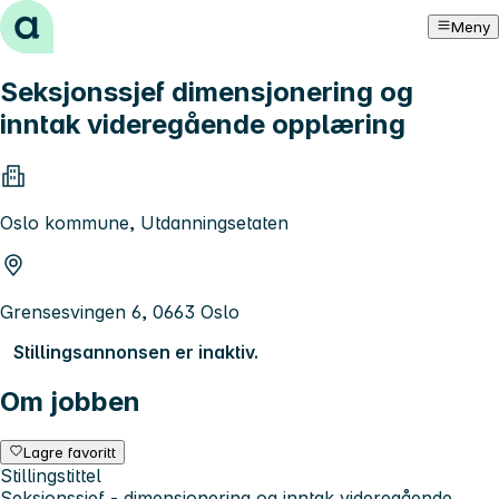
Hopp til innhold
Meny
Seksjonssjef dimensjonering og
inntak videregående opplæring
Oslo kommune, Utdanningsetaten
Grensesvingen 6, 0663 Oslo
Stillingsannonsen er inaktiv.
Om jobben
Lagre favoritt
Stillingstittel
Seksjonssjef - dimensjonering og inntak videregående