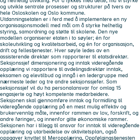
og helhetlig utvikling. For å lykkes med dette, må vi styrke
og utvikle sentrale prosesser og strukturer på tvers av
hele Osloskolen og Oslo kommune.
Utdanningsetaten er i ferd med å implementere en ny
organisasjonsmodell med mål om å styrke helhetlig
styring, samordning og støtte til skolene. Den nye
modellen organiserer etaten i to søyler; én for
skoleutvikling og kvalitetsarbeid, og én for organisasjon,
drift og fellestjenester. Hver søyle ledes av en
assisterende direktør som rapporterer til etatsdirektør.
Seksjonssjef dimensjonering og inntak videregående
opplæring vi rapportere til avdelingsdirektør inntak,
eksamen og elevtilbud og inngå i en ledergruppe med
nærmeste leder og tre andre seksjonssjefer. Som
seksjonssjef vil du ha personalansvar for omlag 15
engasjerte og høyt kompetente medarbeidere.
Seksjonen skal gjennomføre inntak og formidling til
videregående opplæring på en mest mulig effektiv og
brukervennlig måte, innenfor rammen av lov, forskrift, og
andre føringer, og innenfor gitte økonomiske rammer.
Seksjonen har i tillegg til ansvar for inntak til videregående
opplæring og utarbeidelse av aktivitetsplan, også
oppgaver knyttet til Meropplæring, Oppfølgingstjenesten