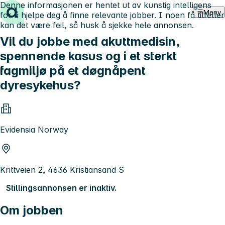
Denne informasjonen er hentet ut av kunstig intelligens
Hopp til innhold
Meny
for å hjelpe deg å finne relevante jobber. I noen få tilfeller
kan det være feil, så husk å sjekke hele annonsen.
Vil du jobbe med akuttmedisin,
spennende kasus og i et sterkt
fagmiljø på et døgnåpent
dyresykehus?
Evidensia Norway
Krittveien 2, 4636 Kristiansand S
Stillingsannonsen er inaktiv.
Om jobben