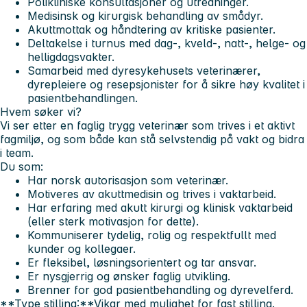
Polikliniske konsultasjoner og utredninger.
Medisinsk og kirurgisk behandling av smådyr.
Akuttmottak og håndtering av kritiske pasienter.
Deltakelse i turnus med dag-, kveld-, natt-, helge- og
helligdagsvakter.
Samarbeid med dyresykehusets veterinærer,
dyrepleiere og resepsjonister for å sikre høy kvalitet i
pasientbehandlingen.
Hvem søker vi?
Vi ser etter en faglig trygg veterinær som trives i et aktivt
fagmiljø, og som både kan stå selvstendig på vakt og bidra
i team.
Du som:
Har norsk autorisasjon som veterinær.
Motiveres av akuttmedisin og trives i vaktarbeid.
Har erfaring med akutt kirurgi og klinisk vaktarbeid
(eller sterk motivasjon for dette).
Kommuniserer tydelig, rolig og respektfullt med
kunder og kollegaer.
Er fleksibel, løsningsorientert og tar ansvar.
Er nysgjerrig og ønsker faglig utvikling.
Brenner for god pasientbehandling og dyrevelferd.
**Type stilling:**Vikar med mulighet for fast stilling.