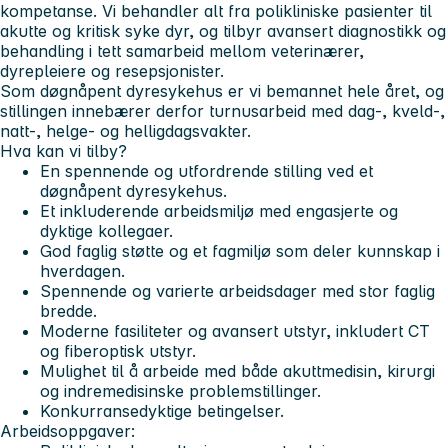
kompetanse. Vi behandler alt fra polikliniske pasienter til
akutte og kritisk syke dyr, og tilbyr avansert diagnostikk og
behandling i tett samarbeid mellom veterinærer,
dyrepleiere og resepsjonister.
Som døgnåpent dyresykehus er vi bemannet hele året, og
stillingen innebærer derfor turnusarbeid med dag-, kveld-,
natt-, helge- og helligdagsvakter.
Hva kan vi tilby?
En spennende og utfordrende stilling ved et
døgnåpent dyresykehus.
Et inkluderende arbeidsmiljø med engasjerte og
dyktige kollegaer.
God faglig støtte og et fagmiljø som deler kunnskap i
hverdagen.
Spennende og varierte arbeidsdager med stor faglig
bredde.
Moderne fasiliteter og avansert utstyr, inkludert CT
og fiberoptisk utstyr.
Mulighet til å arbeide med både akuttmedisin, kirurgi
og indremedisinske problemstillinger.
Konkurransedyktige betingelser.
Arbeidsoppgaver: