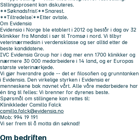
Stillingsprosent kan diskuteres.
**Søknadsfrist:**Snarest.
**Tiltredelse:**Etter avtale.
Om Evidensia
Evidensia i Norge ble etablert i 2012 og består i dag av 32
klinikker fra Mandal i sør til Tromsø i nord. Vi tilbyr
veterinærmedisin i verdensklasse og ser alltid etter de
beste kandidatene.
IVC Evidensia Group har i dag mer enn 1700 klinikker og
nærmere 30 000 medarbeidere i 14 land, og er Europas
største veterinærkjede.
Vi gjør hverandre gode
-- det er filosofien og grunntanken
i Evidensia. Den virkelige styrken i Evidensia er
menneskene bak navnet vårt. Alle våre medarbeidere har
én ting til felles: Vi brenner for dyrenes beste.
Spørsmål om stillingene kan rettes til:
Klinikkleder Camilla Falck
camilla.falck@evidensia.no
Mob: 994 19 191
Vi ser frem til å motta din søknad!
Om bedriften