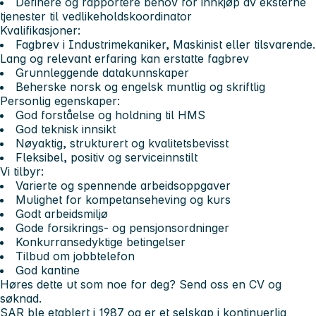
Definere og rapportere behov for innkjøp av eksterne
tjenester til vedlikeholdskoordinator
Kvalifikasjoner:
Fagbrev i Industrimekaniker, Maskinist eller tilsvarende.
Lang og relevant erfaring kan erstatte fagbrev
Grunnleggende datakunnskaper
Beherske norsk og engelsk muntlig og skriftlig
Personlig egenskaper:
God forståelse og holdning til HMS
God teknisk innsikt
Nøyaktig, strukturert og kvalitetsbevisst
Fleksibel, positiv og serviceinnstilt
Vi tilbyr:
Varierte og spennende arbeidsoppgaver
Mulighet for kompetanseheving og kurs
Godt arbeidsmiljø
Gode forsikrings- og pensjonsordninger
Konkurransedyktige betingelser
Tilbud om jobbtelefon
God kantine
Høres dette ut som noe for deg? Send oss en CV og
søknad.
SAR ble etablert i 1987 og er et selskap i kontinuerlig