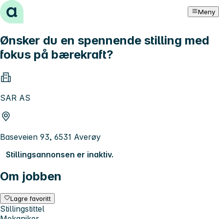
Hopp til innhold
Meny
Ønsker du en spennende stilling med
fokus på bærekraft?
SAR AS
Baseveien 93, 6531 Averøy
Stillingsannonsen er inaktiv.
Om jobben
Lagre favoritt
Stillingstittel
Mekaniker