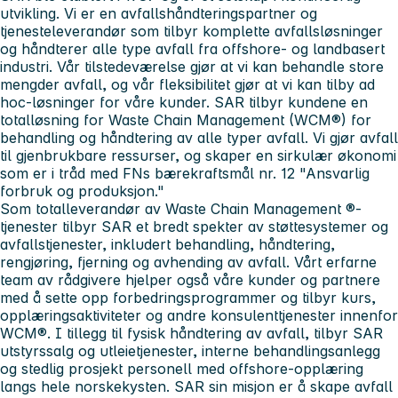
utvikling. Vi er en avfallshåndteringspartner og
tjenesteleverandør som tilbyr komplette avfallsløsninger
og håndterer alle type avfall fra offshore- og landbasert
industri. Vår tilstedeværelse gjør at vi kan behandle store
mengder avfall, og vår fleksibilitet gjør at vi kan tilby ad
hoc-løsninger for våre kunder. SAR tilbyr kundene en
totalløsning for Waste Chain Management (WCM®) for
behandling og håndtering av alle typer avfall. Vi gjør avfall
til gjenbrukbare ressurser, og skaper en sirkulær økonomi
som er i tråd med FNs bærekraftsmål nr. 12 "Ansvarlig
forbruk og produksjon."
Som totalleverandør av Waste Chain Management ®-
tjenester tilbyr SAR et bredt spekter av støttesystemer og
avfallstjenester, inkludert behandling, håndtering,
rengjøring, fjerning og avhending av avfall. Vårt erfarne
team av rådgivere hjelper også våre kunder og partnere
med å sette opp forbedringsprogrammer og tilbyr kurs,
opplæringsaktiviteter og andre konsulenttjenester innenfor
WCM®. I tillegg til fysisk håndtering av avfall, tilbyr SAR
utstyrssalg og utleietjenester, interne behandlingsanlegg
og stedlig prosjekt personell med offshore-opplæring
langs hele norskekysten. SAR sin misjon er å skape avfall