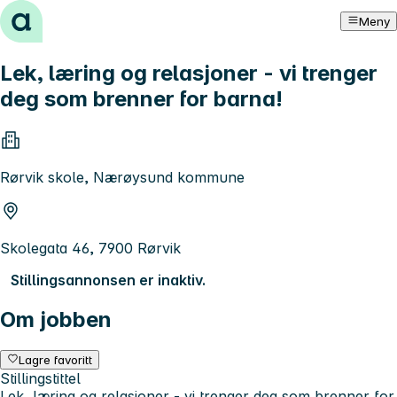
Hopp til innhold
Meny
Lek, læring og relasjoner - vi trenger
deg som brenner for barna!
Rørvik skole, Nærøysund kommune
Skolegata 46, 7900 Rørvik
Stillingsannonsen er inaktiv.
Om jobben
Lagre favoritt
Stillingstittel
Lek, læring og relasjoner - vi trenger deg som brenner for