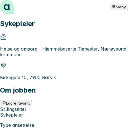
Hopp til innhold
Meny
Sykepleier
Helse og omsorg - Hjemmebaserte Tjenester, Nærøysund
kommune
Kirkegata 10, 7900 Rørvik
Om jobben
Lagre favoritt
Stillingstittel
Sykepleier
Type ansettelse