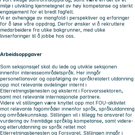
miljø i utvikling kjennetegnet av høy kompetanse og sterkt
engasjement for et bredt fagfelt.
Vi er avhengige av mangfold i perspektiver og erfaringer
for å løse våre oppdrag. Derfor ønsker vi å rekruttere
medarbeidere fra ulike bakgrunner, med ulike
livserfaringer til å jobbe hos oss.
Arbeidsoppgaver
Som seksjonssjef skal du lede og utvikle seksjonen
innenfor interesseområdetspråk. Her inngår
personellansvar og oppfølging av språkrelatert utdanning
opp mot relevante avdelinger internt i
Etterretningstjenesten og eksternt i Forsvarssektoren,
samt mot relevante internasjonale partnere.
Videre vil stillingen være knyttet opp mot FOU-aktivitet
mot relevante fagområder innenfor språk, språkutdanning
og områdekunnskap. Stillingen vil i tillegg ha ansvaret for
vurdering av fremtidige språklig kompetanse, samt videre-
og etterutdanning av språk rettet mot
Etterretningstjenesten og Forsvaret. Stillingen inngår i