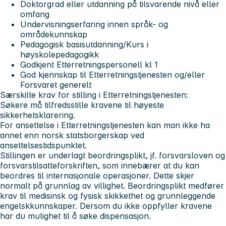
Doktorgrad eller utdanning på tilsvarende nivå eller
omfang
Undervisningserfaring innen språk- og
områdekunnskap
Pedagogisk basisutdanning/Kurs i
høyskolepedagogikk
Godkjent Etterretningspersonell kl 1
God kjennskap til Etterretningstjenesten og/eller
Forsvaret generelt
Særskilte krav for stilling i Etterretningstjenesten:
Søkere må tilfredsstille kravene til høyeste
sikkerhetsklarering.
For ansettelse i Etterretningstjenesten kan man ikke ha
annet enn norsk statsborgerskap ved
ansettelsestidspunktet.
Stillingen er underlagt beordringsplikt, jf. forsvarsloven og
forsvarstilsatteforskriften, som innebærer at du kan
beordres til internasjonale operasjoner. Dette skjer
normalt på grunnlag av villighet. Beordringsplikt medfører
krav til medisinsk og fysisk skikkethet og grunnleggende
engelskkunnskaper. Dersom du ikke oppfyller kravene
har du mulighet til å søke dispensasjon.