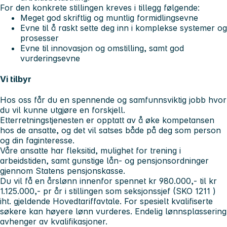
For den konkrete stillingen kreves i tillegg følgende:
Meget god skriftlig og muntlig formidlingsevne
Evne til å raskt sette deg inn i komplekse systemer og
prosesser
Evne til innovasjon og omstilling, samt god
vurderingsevne
Vi tilbyr
Hos oss får du en spennende og samfunnsviktig jobb hvor
du vil kunne utgjøre en forskjell.
Etterretningstjenesten er opptatt av å øke kompetansen
hos de ansatte, og det vil satses både på deg som person
og din faginteresse.
Våre ansatte har fleksitid, mulighet for trening i
arbeidstiden, samt gunstige lån- og pensjonsordninger
gjennom Statens pensjonskasse.
Du vil få en årslønn innenfor spennet kr 980.000,- til kr
1.125.000,- pr år i stillingen som seksjonssjef (SKO 1211 )
iht. gjeldende Hovedtariffavtale. For spesielt kvalifiserte
søkere kan høyere lønn vurderes. Endelig lønnsplassering
avhenger av kvalifikasjoner.