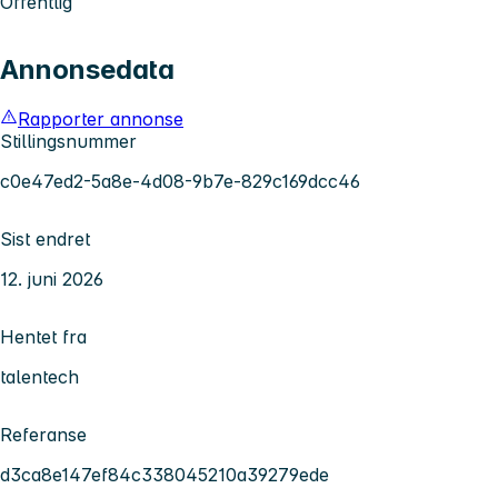
Offentlig
Annonsedata
Rapporter annonse
Stillingsnummer
c0e47ed2-5a8e-4d08-9b7e-829c169dcc46
Sist endret
12. juni 2026
Hentet fra
talentech
Referanse
d3ca8e147ef84c338045210a39279ede