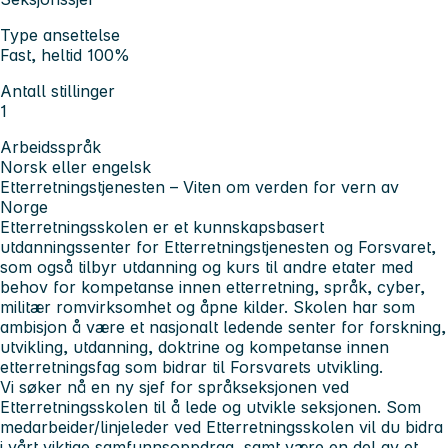
Type ansettelse
Fast, heltid 100%
Antall stillinger
1
Arbeidsspråk
Norsk eller engelsk
Etterretningstjenesten – Viten om verden for vern av
Norge
Etterretningsskolen er et kunnskapsbasert
utdanningssenter for Etterretningstjenesten og Forsvaret,
som også tilbyr utdanning og kurs til andre etater med
behov for kompetanse innen etterretning, språk, cyber,
militær romvirksomhet og åpne kilder. Skolen har som
ambisjon å være et nasjonalt ledende senter for forskning,
utvikling, utdanning, doktrine og kompetanse innen
etterretningsfag som bidrar til Forsvarets utvikling.
Vi søker nå en ny sjef for språkseksjonen ved
Etterretningsskolen til å lede og utvikle seksjonen. Som
medarbeider/linjeleder ved Etterretningsskolen vil du bidra
i vårt viktige samfunnsoppdrag, samt være en del av et