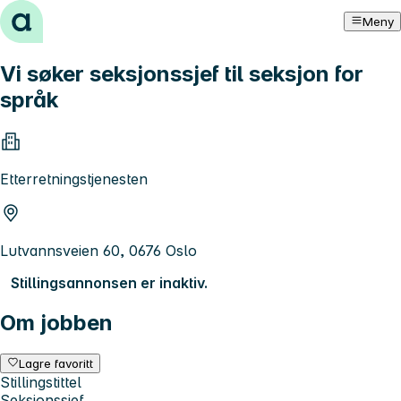
Hopp til innhold
Meny
Vi søker seksjonssjef til seksjon for
språk
Etterretningstjenesten
Lutvannsveien 60, 0676 Oslo
Stillingsannonsen er inaktiv.
Om jobben
Lagre favoritt
Stillingstittel
Seksjonssjef