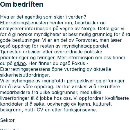
Om bedriften
Hva er det
egentlig
som skjer i verden?
Etterretningstjenesten henter inn, bearbeider og
analyserer informasjon på vegne av Norge. Dette gjør vi
for å gi norske myndigheter et best mulig grunnlag for å ta
gode beslutninger. Vi er en del av Forsvaret, men løser
også oppdrag for resten av myndighetsapparatet.
Tjenesten arbeider etter overordnede politiske
prioriteringer og føringer. Mer informasjon om oss finner
du på
etj.no
. Her finner du også Fokus -
Etterretningstjenestens åpne vurdering av aktuelle
sikkerhetsutfordringer.
Vi er avhengige av mangfold i perspektiver og erfaringer
for å løse våre oppdrag. Derfor ønsker vi å rekruttere
medarbeidere fra ulike bakgrunner, med ulike
livserfaringer til å jobbe hos oss. Vi oppfordrer kvalifiserte
kandidater til å søke, uavhengig av kjønn, kulturell
bakgrunn, hull i CV-en eller funksjonsevne.
Sektor