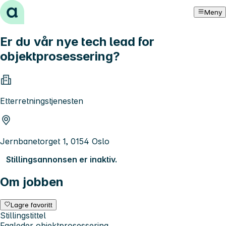
Hopp til innhold
Meny
Er du vår nye tech lead for
objektprosessering?
Etterretningstjenesten
Jernbanetorget 1, 0154 Oslo
Stillingsannonsen er inaktiv.
Om jobben
Lagre favoritt
Stillingstittel
Fagleder objektprosessering