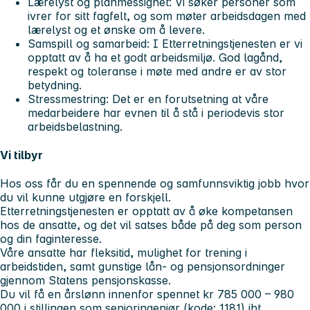
Lærelyst og planmessighet: Vi søker personer som
ivrer for sitt fagfelt, og som møter arbeidsdagen med
lærelyst og et ønske om å levere.
Samspill og samarbeid: I Etterretningstjenesten er vi
opptatt av å ha et godt arbeidsmiljø. God lagånd,
respekt og toleranse i møte med andre er av stor
betydning.
Stressmestring: Det er en forutsetning at våre
medarbeidere har evnen til å stå i periodevis stor
arbeidsbelastning.
Vi tilbyr
Hos oss får du en spennende og samfunnsviktig jobb hvor
du vil kunne utgjøre en forskjell.
Etterretningstjenesten er opptatt av å øke kompetansen
hos de ansatte, og det vil satses både på deg som person
og din faginteresse.
Våre ansatte har fleksitid, mulighet for trening i
arbeidstiden, samt gunstige lån- og pensjonsordninger
gjennom Statens pensjonskasse.
Du vil få en årslønn innenfor spennet kr 785 000 – 980
000 i stillingen som senioringeniør (kode: 1181) iht.