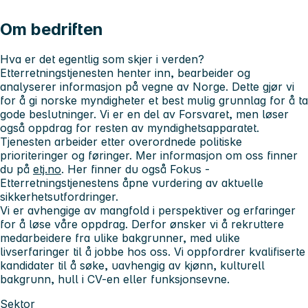
Om bedriften
Hva er det
egentlig
som skjer i verden?
Etterretningstjenesten henter inn, bearbeider og
analyserer informasjon på vegne av Norge. Dette gjør vi
for å gi norske myndigheter et best mulig grunnlag for å ta
gode beslutninger. Vi er en del av Forsvaret, men løser
også oppdrag for resten av myndighetsapparatet.
Tjenesten arbeider etter overordnede politiske
prioriteringer og føringer. Mer informasjon om oss finner
du på
etj.no
. Her finner du også Fokus -
Etterretningstjenestens åpne vurdering av aktuelle
sikkerhetsutfordringer.
Vi er avhengige av mangfold i perspektiver og erfaringer
for å løse våre oppdrag. Derfor ønsker vi å rekruttere
medarbeidere fra ulike bakgrunner, med ulike
livserfaringer til å jobbe hos oss. Vi oppfordrer kvalifiserte
kandidater til å søke, uavhengig av kjønn, kulturell
bakgrunn, hull i CV-en eller funksjonsevne.
Sektor