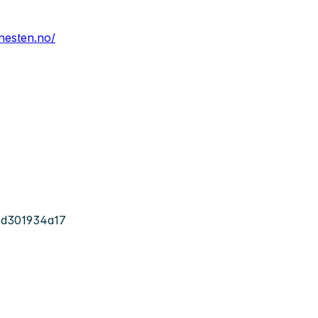
enesten.no/
d301934a17