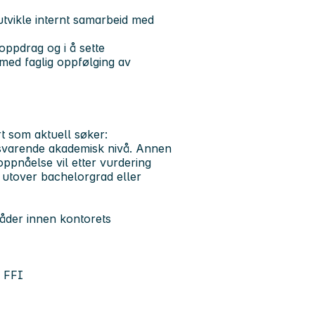
utvikle internt samarbeid med
gsoppdrag og i å sette
 med faglig oppfølging av
rt som aktuell søker:
ilsvarende akademisk nivå. Annen
ppnåelse vil etter vurdering
utover bachelorgrad eller
mråder innen kontorets
g FFI