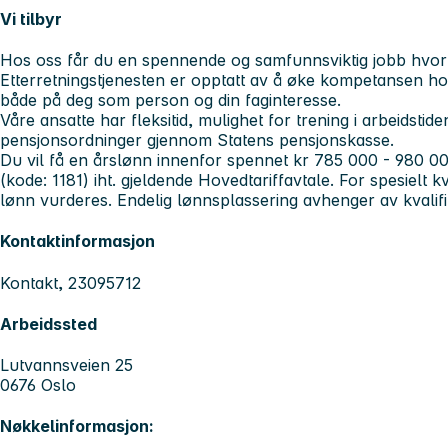
Vi tilbyr
Hos oss får du en spennende og samfunnsviktig jobb hvor d
Etterretningstjenesten er opptatt av å øke kompetansen hos
både på deg som person og din faginteresse.
Våre ansatte har fleksitid, mulighet for trening i arbeidstid
pensjonsordninger gjennom Statens pensjonskasse.
Du vil få en årslønn innenfor spennet kr 785 000 - 980 000
(kode: 1181) iht. gjeldende Hovedtariffavtale. For spesielt 
lønn vurderes. Endelig lønnsplassering avhenger av kvalifi
Kontaktinformasjon
Kontakt, 23095712
Arbeidssted
Lutvannsveien 25
0676 Oslo
Nøkkelinformasjon: