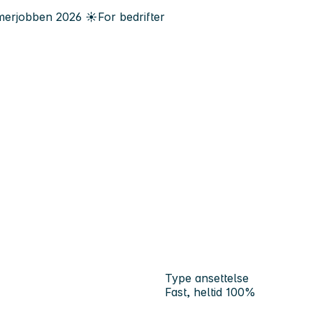
erjobben
2026
☀️
For bedrifter
Type ansettelse
Fast, heltid 100%