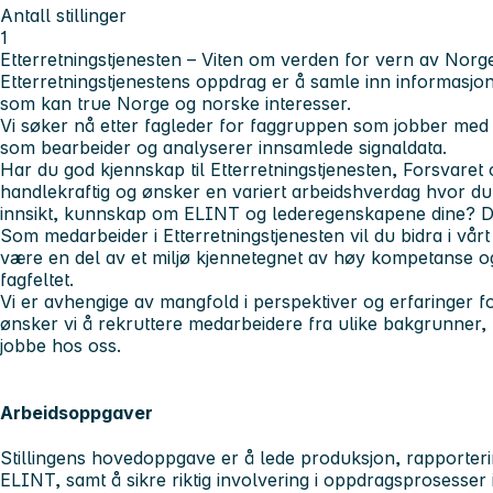
Antall stillinger
1
Etterretningstjenesten – Viten om verden for vern av Norg
Etterretningstjenestens oppdrag er å samle inn informasjon
som kan true Norge og norske interesser.
Vi søker nå etter fagleder for faggruppen som jobber med 
som bearbeider og analyserer innsamlede signaldata.
Har du god kjennskap til Etterretningstjenesten, Forsvaret og
handlekraftig og ønsker en variert arbeidshverdag hvor du
innsikt, kunnskap om ELINT og lederegenskapene dine? Da 
Som medarbeider i Etterretningstjenesten vil du bidra i vå
være en del av et miljø kjennetegnet av høy kompetanse o
fagfeltet.
Vi er avhengige av mangfold i perspektiver og erfaringer f
ønsker vi å rekruttere medarbeidere fra ulike bakgrunner, m
jobbe hos oss.
Arbeidsoppgaver
Stillingens hovedoppgave er å lede produksjon, rapporteri
ELINT, samt å sikre riktig involvering i oppdragsprosesse