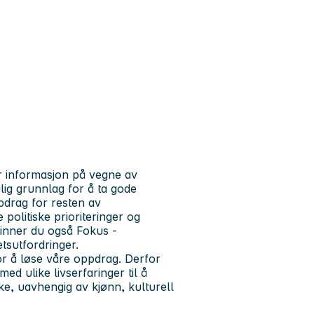
er informasjon på vegne av
lig grunnlag for å ta gode
pdrag for resten av
politiske prioriteringer og
finner du også Fokus -
tsutfordringer.
or å løse våre oppdrag. Derfor
ed ulike livserfaringer til å
øke, uavhengig av kjønn, kulturell