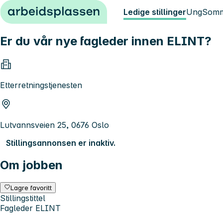
Hopp til innhold
Ledige stillinger
Ung
Somm
Er du vår nye fagleder innen ELINT?
Etterretningstjenesten
Lutvannsveien 25, 0676 Oslo
Stillingsannonsen er inaktiv.
Om jobben
Lagre favoritt
Stillingstittel
Fagleder ELINT