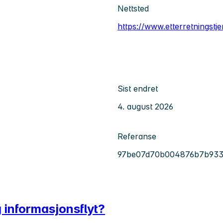
Nettsted
https://www.etterretningstj
Sist endret
4. august 2026
Referanse
97be07d70b004876b7b933
g informasjonsflyt?