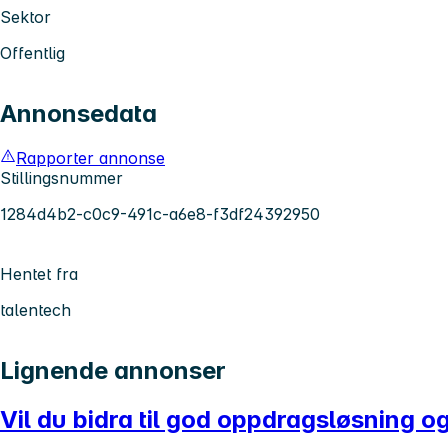
Sektor
Offentlig
Annonsedata
Rapporter annonse
Stillingsnummer
1284d4b2-c0c9-491c-a6e8-f3df24392950
Hentet fra
talentech
Lignende annonser
Vil du bidra til god oppdragsløsning o