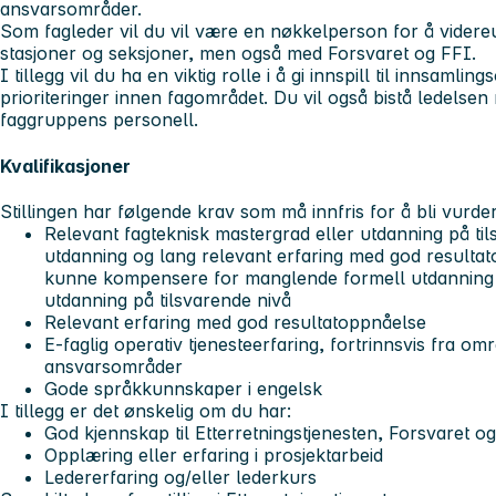
ansvarsområder.
Som fagleder vil du vil være en nøkkelperson for å videre
stasjoner og seksjoner, men også med Forsvaret og FFI.
I tillegg vil du ha en viktig rolle i å gi innspill til innsamlin
prioriteringer innen fagområdet. Du vil også bistå ledelsen
faggruppens personell.
Kvalifikasjoner
Stillingen har følgende krav som må innfris for å bli vurde
Relevant fagteknisk mastergrad eller utdanning på t
utdanning og lang relevant erfaring med god resultato
kunne kompensere for manglende formell utdanning 
utdanning på tilsvarende nivå
Relevant erfaring med god resultatoppnåelse
E-faglig operativ tjenesteerfaring, fortrinnsvis fra o
ansvarsområder
Gode språkkunnskaper i engelsk
I tillegg er det ønskelig om du har:
God kjennskap til Etterretningstjenesten, Forsvaret o
Opplæring eller erfaring i prosjektarbeid
Ledererfaring og/eller lederkurs