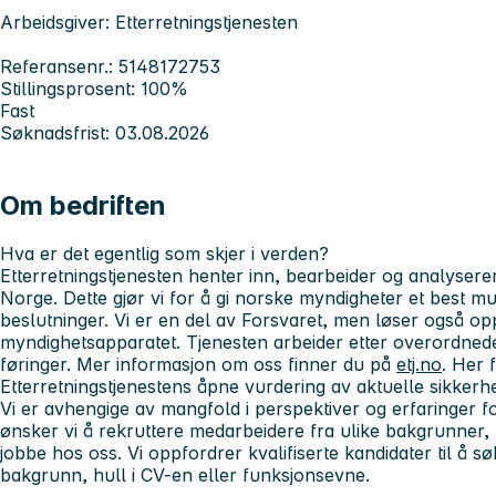
Arbeidsgiver: Etterretningstjenesten
Referansenr.: 5148172753
Stillingsprosent: 100%
Fast
Søknadsfrist: 03.08.2026
Om bedriften
Hva er det
egentlig
som skjer i verden?
Etterretningstjenesten henter inn, bearbeider og analyser
Norge. Dette gjør vi for å gi norske myndigheter et best mu
beslutninger. Vi er en del av Forsvaret, men løser også op
myndighetsapparatet. Tjenesten arbeider etter overordnede 
føringer. Mer informasjon om oss finner du på
etj.no
. Her 
Etterretningstjenestens åpne vurdering av aktuelle sikkerhe
Vi er avhengige av mangfold i perspektiver og erfaringer f
ønsker vi å rekruttere medarbeidere fra ulike bakgrunner, m
jobbe hos oss. Vi oppfordrer kvalifiserte kandidater til å s
bakgrunn, hull i CV-en eller funksjonsevne.