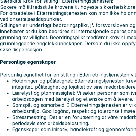
Særskilte krav for stilling i Etterretningstjenesten:
Søkere må tilfredsstille kravene til høyeste sikkerhetsklare
For ansettelse i Etterretningstjenesten kan man ikke ha a
ved ansettelsestidspunktet.
Stillingen er underlagt beordringsplikt, jf. forsvarsloven og
innebærer at du kan beordres til internasjonale operasjone
grunnlag av villighet. Beordringsplikt medfører krav til med
grunnleggende engelskkunnskaper. Dersom du ikke oppfyll
søke dispensasjon.
Personlige egenskaper
Personlig egnethet for en stilling i Etterretningstjenesten vil 
Holdninger og pålitelighet: Etterretningstjenesten kre
integritet, pålitelighet og lojalitet av sine medarbeidere
Lærelyst og planmessighet: Vi søker personer som ivre
arbeidsdagen med lærelyst og et ønske om å levere.
Samspill og samarbeid: I Etterretningstjenesten er vi 
arbeidsmiljø. God lagånd, respekt og toleranse i møte
Stressmestring: Det er en forutsetning at våre medarbe
periodevis stor arbeidsbelastning.
Egenskaper som initiativ, handlekraft og gjennomførin