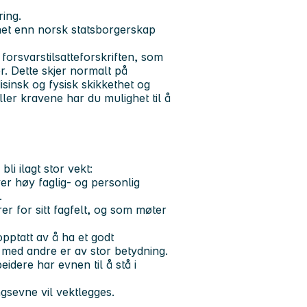
ring.
nnet enn norsk statsborgerskap
 forsvarstilsatteforskriften, som
r. Dette skjer normalt på
isinsk og fysisk skikkethet og
er kravene har du mulighet til å
bli ilagt stor vekt:
ver høy faglig- og personlig
.
r for sitt fagfelt, og som møter
opptatt av å ha et godt
 med andre er av stor betydning.
idere har evnen til å stå i
gsevne vil vektlegges.