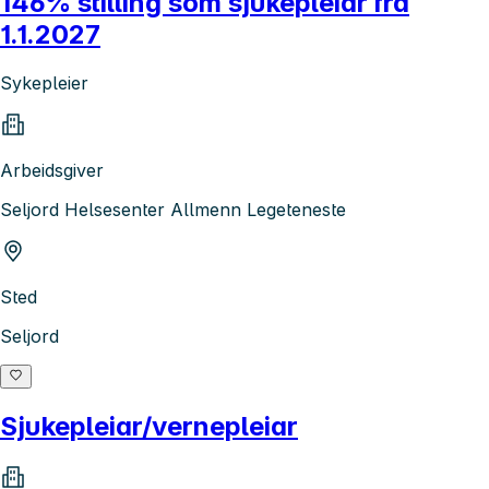
146% stilling som sjukepleiar frå
1.1.2027
Sykepleier
Arbeidsgiver
Seljord Helsesenter Allmenn Legeteneste
Sted
Seljord
Sjukepleiar/vernepleiar