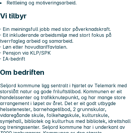
Rettleiing og motiveringsarbeid.
Vi tilbyr
· Ein meiningsfull jobb med stor påverknadskraft.
· Eit inkluderande arbeidsmiljø med stort fokus på
tverrfagleg arbeid og samarbeid.
· Løn etter hovudtariffavtalen.
· Pensjon via KLP/SPK
· IA-bedrift
Om bedriften
Seljord kommune ligg sentralt i hjartet av Telemark med
storslått natur og gode friluftstilbod. Kommunen er eit
handelssenter og trafikknutepunkt, og har mange store
arrangement i løpet av året. Det er eit godt utbygde
helsetenester, barnehagetilbod, 2 grunnskular,
vidaregåande skule, folkehøgskule, kulturskule,
symjehall, bibliotek og kulturhus med bibliotek, idrettshall
og treningssenter. Seljord kommune har i underkant av
3000 innbyggarar. Kommunen er den største