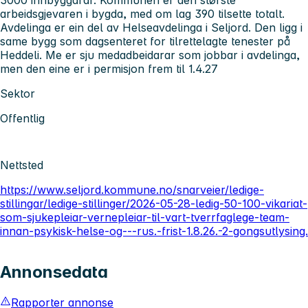
arbeidsgjevaren i bygda, med om lag 390 tilsette totalt.
Avdelinga er ein del av Helseavdelinga i Seljord. Den ligg i
same bygg som dagsenteret for tilrettelagte tenester på
Heddeli. Me er sju medadbeidarar som jobbar i avdelinga,
men den eine er i permisjon frem til 1.4.27
Sektor
Offentlig
Nettsted
https://www.seljord.kommune.no/snarveier/ledige-
stillingar/ledige-stillinger/2026-05-28-ledig-50-100-vikariat-
som-sjukepleiar-vernepleiar-til-vart-tverrfaglege-team-
innan-psykisk-helse-og---rus.-frist-1.8.26.-2-gongsutlysing.
Annonsedata
Rapporter annonse