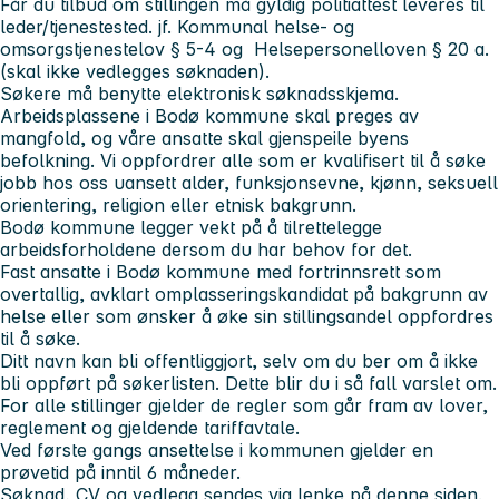
Får du tilbud om stillingen må gyldig politiattest leveres til
leder/tjenestested. jf. Kommunal helse- og
omsorgstjenestelov § 5-4 og Helsepersonelloven § 20 a.
(skal ikke vedlegges søknaden).
Søkere må benytte elektronisk søknadsskjema.
Arbeidsplassene i Bodø kommune skal preges av
mangfold, og våre ansatte skal gjenspeile byens
befolkning. Vi oppfordrer alle som er kvalifisert til å søke
jobb hos oss uansett alder, funksjonsevne, kjønn, seksuell
orientering, religion eller etnisk bakgrunn.
Bodø kommune legger vekt på å tilrettelegge
arbeidsforholdene dersom du har behov for det.
Fast ansatte i Bodø kommune med fortrinnsrett som
overtallig, avklart omplasseringskandidat på bakgrunn av
helse eller som ønsker å øke sin stillingsandel oppfordres
til å søke.
Ditt navn kan bli offentliggjort, selv om du ber om å ikke
bli oppført på søkerlisten. Dette blir du i så fall varslet om.
For alle stillinger gjelder de regler som går fram av lover,
reglement og gjeldende tariffavtale.
Ved første gangs ansettelse i kommunen gjelder en
prøvetid på inntil 6 måneder.
Søknad, CV og vedlegg sendes via lenke på denne siden.