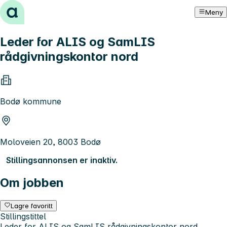
Hopp til innhold
Meny
Leder for ALIS og SamLIS
rådgivningskontor nord
Bodø kommune
Moloveien 20, 8003 Bodø
Stillingsannonsen er inaktiv.
Om jobben
Lagre favoritt
Stillingstittel
Leder for ALIS og SamLIS rådgivningskontor nord