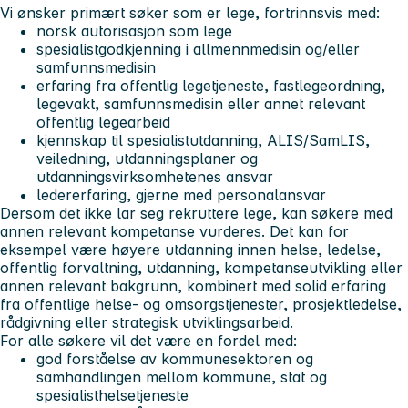
Vi ønsker primært søker som er lege, fortrinnsvis med:
norsk autorisasjon som lege
spesialistgodkjenning i allmennmedisin og/eller
samfunnsmedisin
erfaring fra offentlig legetjeneste, fastlegeordning,
legevakt, samfunnsmedisin eller annet relevant
offentlig legearbeid
kjennskap til spesialistutdanning, ALIS/SamLIS,
veiledning, utdanningsplaner og
utdanningsvirksomhetenes ansvar
ledererfaring, gjerne med personalansvar
Dersom det ikke lar seg rekruttere lege, kan søkere med
annen relevant kompetanse vurderes. Det kan for
eksempel være høyere utdanning innen helse, ledelse,
offentlig forvaltning, utdanning, kompetanseutvikling eller
annen relevant bakgrunn, kombinert med solid erfaring
fra offentlige helse- og omsorgstjenester, prosjektledelse,
rådgivning eller strategisk utviklingsarbeid.
For alle søkere vil det være en fordel med:
god forståelse av kommunesektoren og
samhandlingen mellom kommune, stat og
spesialisthelsetjeneste