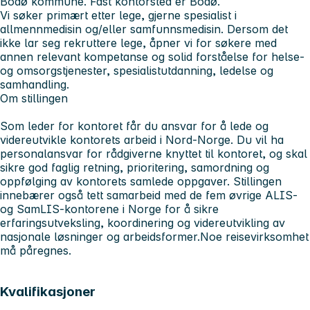
Bodø kommune. Fast kontorsted er Bodø.
Vi søker primært etter lege, gjerne spesialist i
allmennmedisin og/eller samfunnsmedisin. Dersom det
ikke lar seg rekruttere lege, åpner vi for søkere med
annen relevant kompetanse og solid forståelse for helse-
og omsorgstjenester, spesialistutdanning, ledelse og
samhandling.
Om stillingen
Som leder for kontoret får du ansvar for å lede og
videreutvikle kontorets arbeid i Nord-Norge. Du vil ha
personalansvar for rådgiverne knyttet til kontoret, og skal
sikre god faglig retning, prioritering, samordning og
oppfølging av kontorets samlede oppgaver. Stillingen
innebærer også tett samarbeid med de fem øvrige ALIS-
og SamLIS-kontorene i Norge for å sikre
erfaringsutveksling, koordinering og videreutvikling av
nasjonale løsninger og arbeidsformer.Noe reisevirksomhet
må påregnes.
Kvalifikasjoner