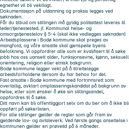
egnethet vil bli vektlagt.
Dokumentasjon på utdanning og praksis legges ved
søknaden.
Får du tilbud om stillingen må gyldig politiattest leveres til
leder/tjenestested. jf. Kommunal helse- og
omsorgstjenestelov § 5-4 (skal ikke vedlegges søknaden)
Arbeidsplassene i Bodø kommune skal preges av
mangfold, og våre ansatte skal gjenspeile byens
befolkning. Vi oppfordrer alle som er kvalifisert til å søke
jobb hos oss uansett alder, funksjonsevne, kjønn, seksuell
orientering, religion eller etnisk bakgrunn.
Bodø kommune legger vekt på å tilrettelegge
arbeidsforholdene dersom du har behov for det.
Fast ansatte i Bodø kommune med fortrinnsrett som
overtallig, avklart omplasseringskandidat på bakgrunn av
helse, eller som ønsker å øke sin stillingsandel,
oppfordres til å søke.
Ditt navn kan bli offentliggjort selv om du ber om å ikke bli
oppført på søkerlisten.
For alle stillinger gjelder de regler som går fram av
gjeldende lov- og avtaleverk. Ved første gangs ansettelse i
kommunen gjelder en prøvetid på 6 måneder.