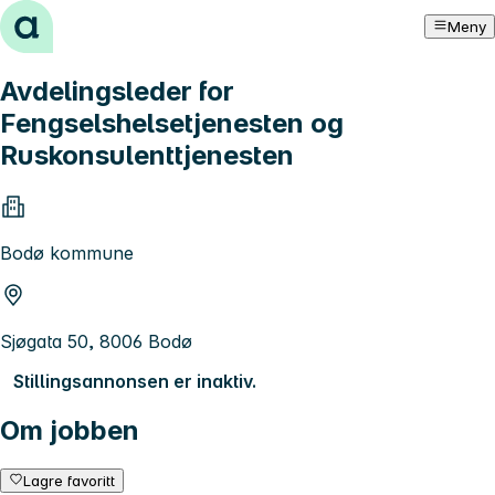
Hopp til innhold
Meny
Avdelingsleder for
Fengselshelsetjenesten og
Ruskonsulenttjenesten
Bodø kommune
Sjøgata 50, 8006 Bodø
Stillingsannonsen er inaktiv.
Om jobben
Lagre favoritt