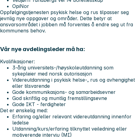
Vebjørn Tandbergs vei 14 bofellesskap
OpiNor
Oppfølgingstjenesten psykisk helse og rus tilpasser seg
jevnlig nye oppgaver og områder. Dette betyr at
ansvarsområdet i jobben må forventes å endre seg ut fra
kommunens behov.
Vår nye avdelingsleder må ha:
Kvalifikasjoner:
3-årig universitets-/høyskoleutdanning som
sykepleier med norsk autorisasjon
Videreutdanning i psykisk helse-, rus og avhengighet
eller tilsvarende
Gode kommunikasjons- og samarbeidsevner
God skriftlig og muntlig fremstillingsevne
Gode IKT - ferdigheter
Det er ønskelig med:
Erfaring og/eller relevant videreutdanning innenfor
ledelse
Utdanning/kurs/erfaring tilknyttet veiledning eller
motiverende intervju (MI)