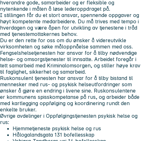
hverandre gode, samarbeider og er fleksible og
nytenkende i måten å løse lederoppdraget på.
I stillingen får du et stort ansvar, spennende oppgaver og
høyt kompetente medarbeidere. Du må trives med tempo i
hverdagen og være åpen for utvikling av tjenestene i tråd
med tjenestemottakernes behov.
Du er den rette for oss om du ønsker å videreutvikle
virksomheten og søke måloppnåelse sammen med oss.
Fengselshelsetjenesten har ansvar for å tilby nødvendige
helse- og omsorgstjenester til innsatte. Arbeidet foregår i
tett samarbeid med Kriminalomsorgen, og stiller høye krav
til faglighet, sikkerhet og samarbeid.
Ruskonsulent tjenesten har ansvar for å tilby bistand til
mennesker med rus- og psykisk helseutfordringer som
ønsker å gjøre en endring i livene sine. Ruskonsulentene
er kommunens spisskompetanse på rus, og arbeider både
med kartlegging oppfølging og koordinering rundt den
enkelte bruker.
Øvrige avdelinger i Oppfølgingstjenesten psykisk helse og
rus:
Hjemmetjeneste psykisk helse og rus
Hålogalandsgata 131 bofellesskap